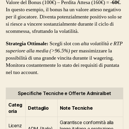
Valore del Bonus (100€) – Perdita Attesa (160€) =
-60€
.
In questo esempio, il bonus ha un valore atteso negativo
per il giocatore. Diventa potenzialmente positivo solo se
si riesce a vincere sostanzialmente durante il ciclo di
scommessa, sfruttando la volatilità.
Strategia Ottimale:
Scegli slot con
alta volatilità e RTP
superiore alla media (>96.5%)
per massimizzare la
possibilità di una grande vincita durante il wagering.
Monitora costantemente lo stato dei requisiti di puntata
nel tuo account.
Specifiche Tecniche e Offerte Admiralbet
Categ
Dettaglio
Note Tecniche
oria
Garantisce conformità alla
Licenz
ADM (Italia)
legge italiana e protezione