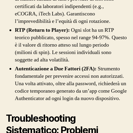
certificati da laboratori indipendenti (e.g.,
eCOGRA, iTech Labs). Garantiscono
l’imprevedibilità e l’equità di ogni rotazione.
RTP (Return to Player):
Ogni slot ha un RTP
teorico pubblicato, spesso nel range 94-97%. Questo
è il valore di ritorno atteso sul lungo periodo
(milioni di spin). Le sessioni individuali sono
soggette ad alta volatilità.
Autenticazione a Due Fattori (2FA):
Strumento
fondamentale per prevenire accessi non autorizzati.
Una volta attivato, oltre alla password, richiederà un
codice temporaneo generato da un’app come Google
Authenticator ad ogni login da nuovo dispositivo.
Troubleshooting
Sistematico: Problemi