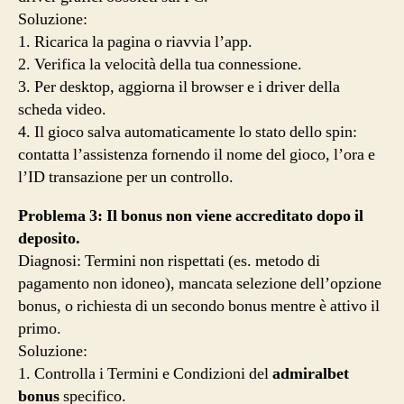
Soluzione:
1. Ricarica la pagina o riavvia l’app.
2. Verifica la velocità della tua connessione.
3. Per desktop, aggiorna il browser e i driver della
scheda video.
4. Il gioco salva automaticamente lo stato dello spin:
contatta l’assistenza fornendo il nome del gioco, l’ora e
l’ID transazione per un controllo.
Problema 3: Il bonus non viene accreditato dopo il
deposito.
Diagnosi: Termini non rispettati (es. metodo di
pagamento non idoneo), mancata selezione dell’opzione
bonus, o richiesta di un secondo bonus mentre è attivo il
primo.
Soluzione:
1. Controlla i Termini e Condizioni del
admiralbet
bonus
specifico.