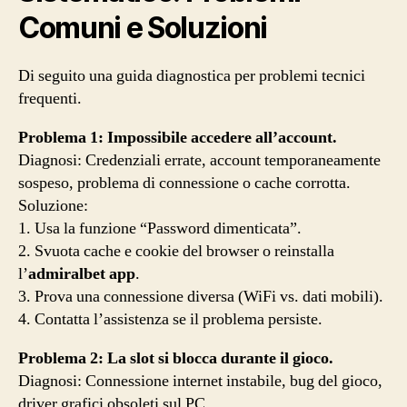
Comuni e Soluzioni
Di seguito una guida diagnostica per problemi tecnici
frequenti.
Problema 1: Impossibile accedere all’account.
Diagnosi: Credenziali errate, account temporaneamente
sospeso, problema di connessione o cache corrotta.
Soluzione:
1. Usa la funzione “Password dimenticata”.
2. Svuota cache e cookie del browser o reinstalla
l’
admiralbet app
.
3. Prova una connessione diversa (WiFi vs. dati mobili).
4. Contatta l’assistenza se il problema persiste.
Problema 2: La slot si blocca durante il gioco.
Diagnosi: Connessione internet instabile, bug del gioco,
driver grafici obsoleti sul PC.