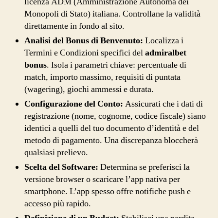
licenza ADM (Amministrazione Autonoma dei
Monopoli di Stato) italiana. Controllane la validità
direttamente in fondo al sito.
Analisi del Bonus di Benvenuto:
Localizza i
Termini e Condizioni specifici del
admiralbet
bonus
. Isola i parametri chiave: percentuale di
match, importo massimo, requisiti di puntata
(wagering), giochi ammessi e durata.
Configurazione del Conto:
Assicurati che i dati di
registrazione (nome, cognome, codice fiscale) siano
identici a quelli del tuo documento d’identità e del
metodo di pagamento. Una discrepanza bloccherà
qualsiasi prelievo.
Scelta del Software:
Determina se preferisci la
versione browser o scaricare l’app nativa per
smartphone. L’app spesso offre notifiche push e
accesso più rapido.