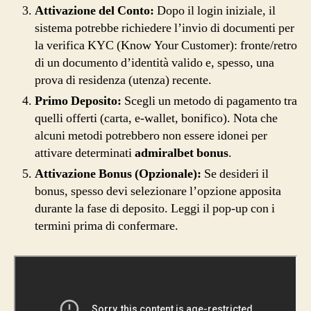
Attivazione del Conto:
Dopo il login iniziale, il
sistema potrebbe richiedere l’invio di documenti per
la verifica KYC (Know Your Customer): fronte/retro
di un documento d’identità valido e, spesso, una
prova di residenza (utenza) recente.
Primo Deposito:
Scegli un metodo di pagamento tra
quelli offerti (carta, e-wallet, bonifico). Nota che
alcuni metodi potrebbero non essere idonei per
attivare determinati
admiralbet bonus
.
Attivazione Bonus (Opzionale):
Se desideri il
bonus, spesso devi selezionare l’opzione apposita
durante la fase di deposito. Leggi il pop-up con i
termini prima di confermare.