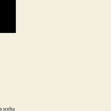
 scelta