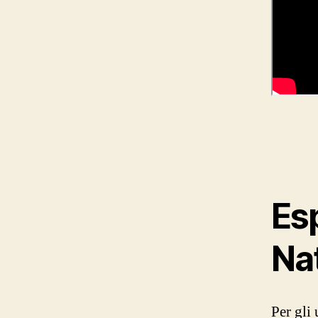
Es
Na
Per gli 