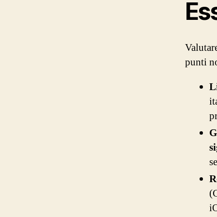
Es
Valutar
punti n
L
i
p
G
s
s
R
(
i