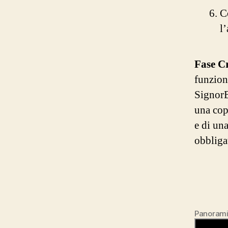
C
l
Fase Cr
funziona
SignorBe
una cop
e di un
obbligat
Panoramic