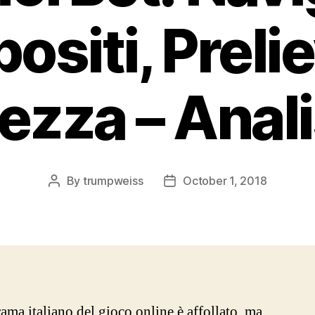
ositi, Prelie
ezza – Anali
By
trumpweiss
October 1, 2018
Post
Post
author
date
rama italiano del gioco online è affollato, ma