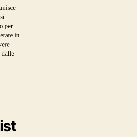
 unisce
si
o per
erare in
vere
 dalle
ist