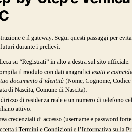
C
trazione è il gateway. Segui questi passaggi per evita
futuri durante i prelievi:
icca su “Registrati” in alto a destra sul sito ufficiale.
ompila il modulo con dati anagrafici
esatti e coincid
l tuo documento d’identità
(Nome, Cognome, Codice F
ata di Nascita, Comune di Nascita).
ndirizzo di residenza reale e un numero di telefono cel
aliano attivo.
rea credenziali di accesso (username e password forte
ccetta i Termini e Condizioni e l’Informativa sulla Pr