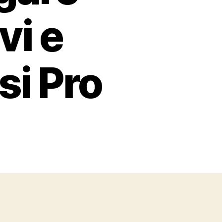
vi e
si Pro