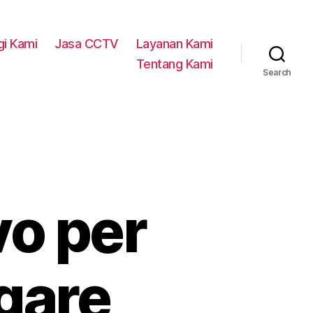
i Kami
Jasa CCTV
Layanan Kami
Tentang Kami
Search
vo per
gare