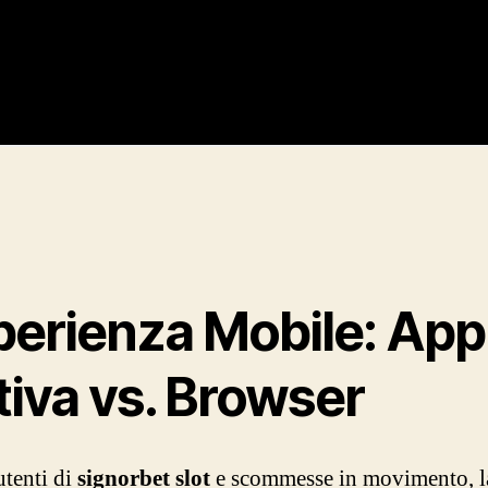
perienza Mobile: App
tiva vs. Browser
utenti di
signorbet slot
e scommesse in movimento, la