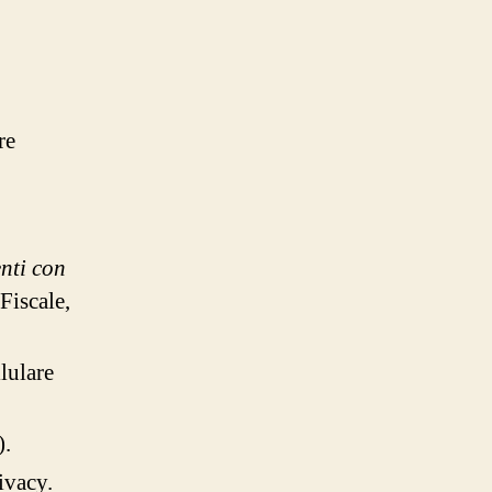
re
enti con
iscale,
lulare
).
ivacy.