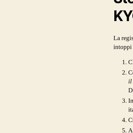
KY
La regis
intoppi 
Cl
C
i
D
I
it
C
A