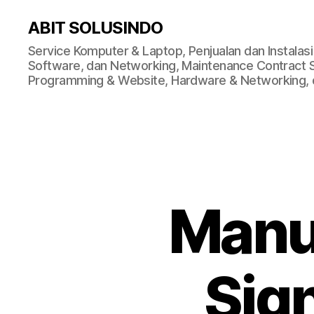
ABIT SOLUSINDO
Service Komputer & Laptop, Penjualan dan Instalas
Software, dan Networking, Maintenance Contract Ser
Programming & Website, Hardware & Networking, d
Manua
Sig