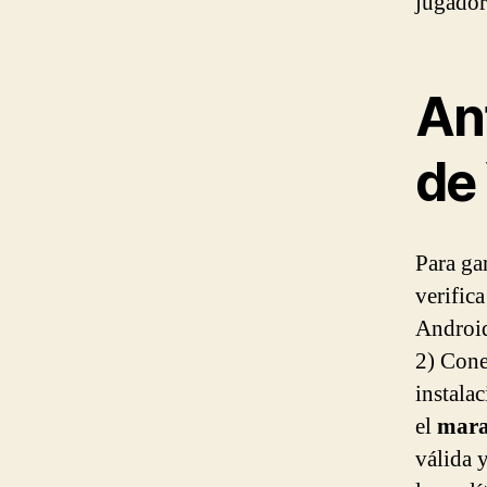
jugador
An
de 
Para ga
verific
Android
2) Cone
instala
el
mara
válida 