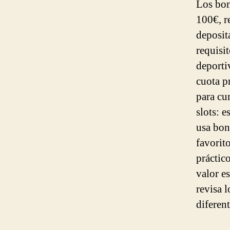
Los bon
100€, r
deposit
requisi
deporti
cuota p
para cu
slots: 
usa bon
favorit
práctic
valor e
revisa 
diferen