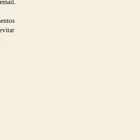
 email.
mentos
evitar
t