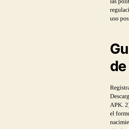
las pol
regulaci
uso post
Guí
de
Registr
Descarg
APK. 2)
el form
nacimie