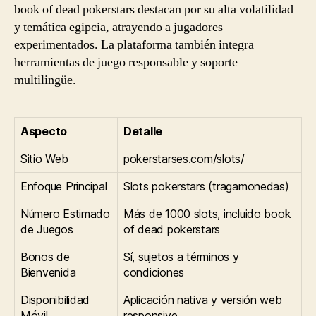
book of dead pokerstars destacan por su alta volatilidad
y temática egipcia, atrayendo a jugadores
experimentados. La plataforma también integra
herramientas de juego responsable y soporte
multilingüe.
Aspecto
Detalle
Sitio Web
pokerstarses.com/slots/
Enfoque Principal
Slots pokerstars (tragamonedas)
Número Estimado
Más de 1000 slots, incluido book
de Juegos
of dead pokerstars
Bonos de
Sí, sujetos a términos y
Bienvenida
condiciones
Disponibilidad
Aplicación nativa y versión web
Móvil
responsive