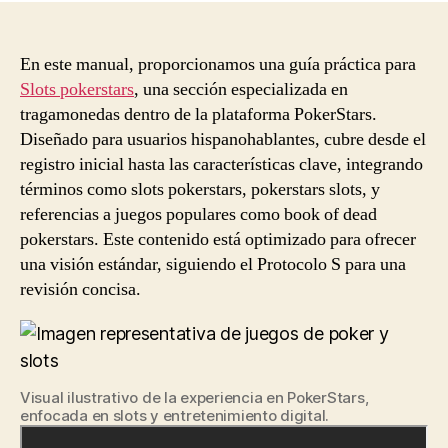
En este manual, proporcionamos una guía práctica para
Slots pokerstars
, una sección especializada en
tragamonedas dentro de la plataforma PokerStars.
Diseñado para usuarios hispanohablantes, cubre desde el
registro inicial hasta las características clave, integrando
términos como slots pokerstars, pokerstars slots, y
referencias a juegos populares como book of dead
pokerstars. Este contenido está optimizado para ofrecer
una visión estándar, siguiendo el Protocolo S para una
revisión concisa.
Visual ilustrativo de la experiencia en PokerStars,
enfocada en slots y entretenimiento digital.