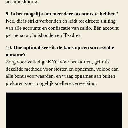
accountsluiting.
9. Is het mogelijk om meerdere accounts te hebben?
Nee, dit is strikt verbonden en leidt tot directe sluiting
van alle accounts en confiscatie van saldo. Eén account
per persoon, huishouden en IP-adres.
10. Hoe optimaliseer ik de kans op een succesvolle
opname?
Zorg voor volledige KYC vóór het storten, gebruik
dezelfde methode voor storten en opnemen, voldoe aan
alle bonusvoorwaarden, en vraag opnames aan buiten
piekuren voor mogelijk snellere verwerking.