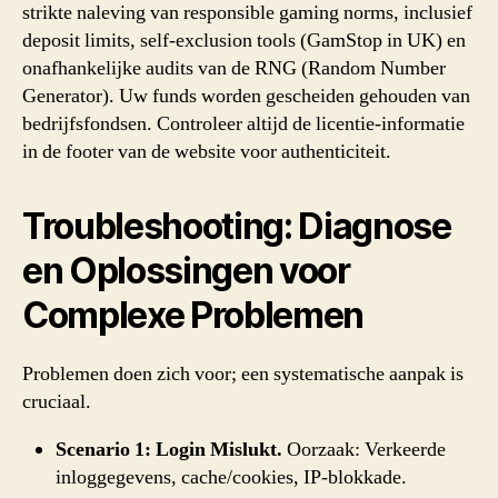
strikte naleving van responsible gaming norms, inclusief
deposit limits, self-exclusion tools (GamStop in UK) en
onafhankelijke audits van de RNG (Random Number
Generator). Uw funds worden gescheiden gehouden van
bedrijfsfondsen. Controleer altijd de licentie-informatie
in de footer van de website voor authenticiteit.
Troubleshooting: Diagnose
en Oplossingen voor
Complexe Problemen
Problemen doen zich voor; een systematische aanpak is
cruciaal.
Scenario 1: Login Mislukt.
Oorzaak: Verkeerde
inloggegevens, cache/cookies, IP-blokkade.