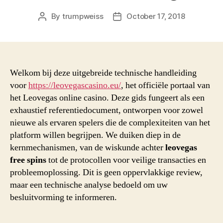
By
trumpweiss
October 17, 2018
Post
Post
author
date
Welkom bij deze uitgebreide technische handleiding
voor
https://leovegascasino.eu/
, het officiële portaal van
het Leovegas online casino. Deze gids fungeert als een
exhaustief referentiedocument, ontworpen voor zowel
nieuwe als ervaren spelers die de complexiteiten van het
platform willen begrijpen. We duiken diep in de
kernmechanismen, van de wiskunde achter
leovegas
free spins
tot de protocollen voor veilige transacties en
probleemoplossing. Dit is geen oppervlakkige review,
maar een technische analyse bedoeld om uw
besluitvorming te informeren.