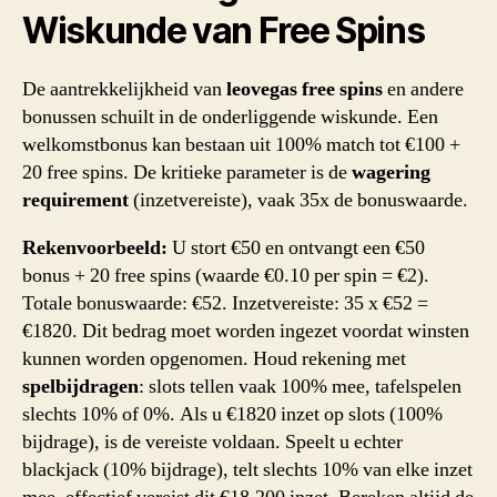
Wiskunde van Free Spins
De aantrekkelijkheid van
leovegas free spins
en andere
bonussen schuilt in de onderliggende wiskunde. Een
welkomstbonus kan bestaan uit 100% match tot €100 +
20 free spins. De kritieke parameter is de
wagering
requirement
(inzetvereiste), vaak 35x de bonuswaarde.
Rekenvoorbeeld:
U stort €50 en ontvangt een €50
bonus + 20 free spins (waarde €0.10 per spin = €2).
Totale bonuswaarde: €52. Inzetvereiste: 35 x €52 =
€1820. Dit bedrag moet worden ingezet voordat winsten
kunnen worden opgenomen. Houd rekening met
spelbijdragen
: slots tellen vaak 100% mee, tafelspelen
slechts 10% of 0%. Als u €1820 inzet op slots (100%
bijdrage), is de vereiste voldaan. Speelt u echter
blackjack (10% bijdrage), telt slechts 10% van elke inzet