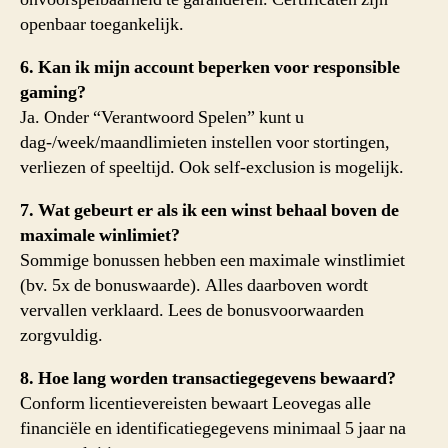
openbaar toegankelijk.
6. Kan ik mijn account beperken voor responsible
gaming?
Ja. Onder “Verantwoord Spelen” kunt u
dag-/week/maandlimieten instellen voor stortingen,
verliezen of speeltijd. Ook self-exclusion is mogelijk.
7. Wat gebeurt er als ik een winst behaal boven de
maximale winlimiet?
Sommige bonussen hebben een maximale winstlimiet
(bv. 5x de bonuswaarde). Alles daarboven wordt
vervallen verklaard. Lees de bonusvoorwaarden
zorgvuldig.
8. Hoe lang worden transactiegegevens bewaard?
Conform licentievereisten bewaart Leovegas alle
financiële en identificatiegegevens minimaal 5 jaar na