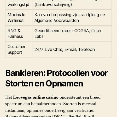
werkingstijd
(bankoverschrijving)
Maximale
Kan van toepassing zijn; raadpleeg de
Winlimiet
Algemene Voorwaarden
RNG &
Gecertificeerd door eCOGRA, iTech
Fairness
Labs
Customer
24/7 Live Chat, E-mail, Telefoon
Support
Bankieren: Protocollen voor
Storten en Opnamen
Het
Leovegas online casino
ondersteunt een breed
spectrum aan betaalmethoden. Storten is meestal
instantaan, opnames onderhevig aan verificatie.
Belangrijkste methoden: iDEAL, PayPal, Skrill,