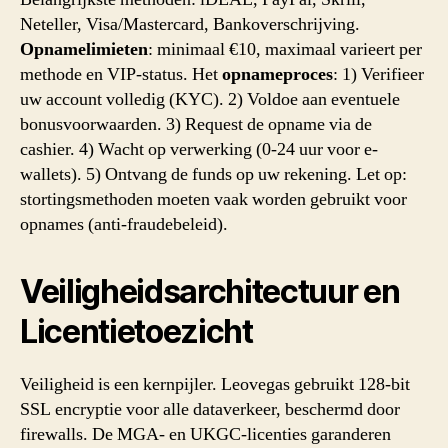
Neteller, Visa/Mastercard, Bankoverschrijving.
Opnamelimieten
: minimaal €10, maximaal varieert per
methode en VIP-status. Het
opnameproces
: 1) Verifieer
uw account volledig (KYC). 2) Voldoe aan eventuele
bonusvoorwaarden. 3) Request de opname via de
cashier. 4) Wacht op verwerking (0-24 uur voor e-
wallets). 5) Ontvang de funds op uw rekening. Let op:
stortingsmethoden moeten vaak worden gebruikt voor
opnames (anti-fraudebeleid).
Veiligheidsarchitectuur en
Licentietoezicht
Veiligheid is een kernpijler. Leovegas gebruikt 128-bit
SSL encryptie voor alle dataverkeer, beschermd door
firewalls. De MGA- en UKGC-licenties garanderen