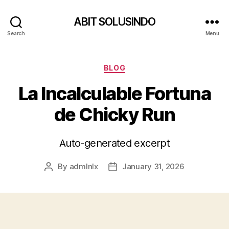
ABIT SOLUSINDO
Search
Menu
Categories
BLOG
La Incalculable Fortuna
de Chicky Run
Auto-generated excerpt
By
admlnlx
January 31, 2026
Post
Post
author
date