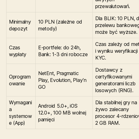
przewalutowań.
Dla BLIK: 10 PLN, d
Minimalny
10 PLN (zależne od
przelewu bankoweg
depozyt
metody)
może być wyższe.
Czas zależy od me
Czas
E-portfele: do 24h,
i wyniku weryfikacji
wypłaty
Bank: 1-3 dni robocze
KYC.
Dostawcy z
NetEnt, Pragmatic
Oprogram
certyfikowanymi
Play, Evolution, Play’n
owanie
generatorami liczb
GO
losowych (RNG).
Wymagani
Dla stabilnej gry na
Android 5.0+, iOS
a
żywo zalecany
12.0+, 100 MB wolnej
systemow
procesor 4-rdzenio
pamięci
e (App)
2 GB RAM.