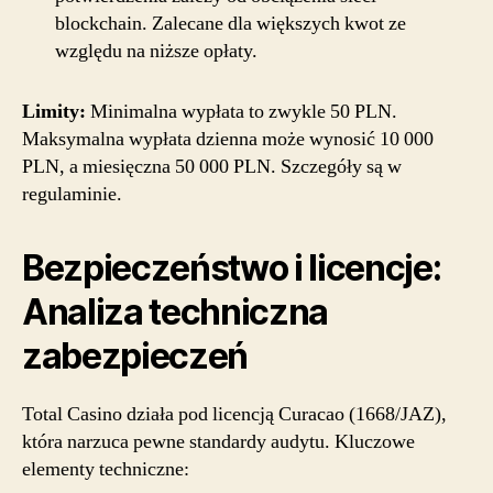
blockchain. Zalecane dla większych kwot ze
względu na niższe opłaty.
Limity:
Minimalna wypłata to zwykle 50 PLN.
Maksymalna wypłata dzienna może wynosić 10 000
PLN, a miesięczna 50 000 PLN. Szczegóły są w
regulaminie.
Bezpieczeństwo i licencje:
Analiza techniczna
zabezpieczeń
Total Casino działa pod licencją Curacao (1668/JAZ),
która narzuca pewne standardy audytu. Kluczowe
elementy techniczne: