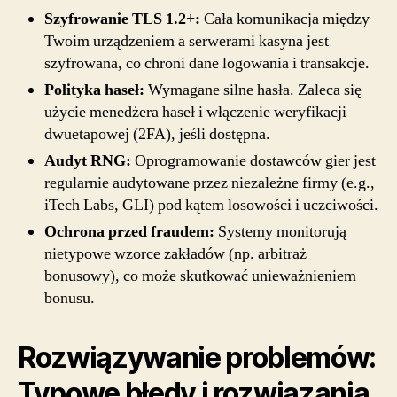
Szyfrowanie TLS 1.2+:
Cała komunikacja między
Twoim urządzeniem a serwerami kasyna jest
szyfrowana, co chroni dane logowania i transakcje.
Polityka haseł:
Wymagane silne hasła. Zaleca się
użycie menedżera haseł i włączenie weryfikacji
dwuetapowej (2FA), jeśli dostępna.
Audyt RNG:
Oprogramowanie dostawców gier jest
regularnie audytowane przez niezależne firmy (e.g.,
iTech Labs, GLI) pod kątem losowości i uczciwości.
Ochrona przed fraudem:
Systemy monitorują
nietypowe wzorce zakładów (np. arbitraż
bonusowy), co może skutkować unieważnieniem
bonusu.
Rozwiązywanie problemów:
Typowe błędy i rozwiązania