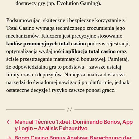
dostawcy gry (np. Evolution Gaming).
Podsumowując, skuteczne i bezpieczne korzystanie z
Total Casino wymaga technicznego zrozumienia jego
mechanizmów. Kluczem jest precyzyjne stosowanie
kodów promocyjnych total casino
podczas rejestracji,
optymalizacja wydajności
aplikacja total casino
oraz
ścisłe przestrzeganie matematyki bonusowej. Pamiętaj,
że odpowiedzialna gra to podstawa – zawsze ustalaj
limity czasu i depozytów. Niniejsza analiza dostarcza
narzędzi do świadomej nawigacji po platformie, jednak
ostateczne decyzje i ryzyko zawsze ponosi gracz.
←
Manual Técnico 1xbet: Dominando Bonos, App
y Login – Análisis Exhaustivo
→
Boom Casino Bonus Analyse: Berechnung der