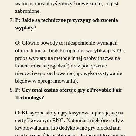
walucie, musiałbyś założyć nowe konto, co jest
zabronione.
P: Jakie są techniczne przyczyny odrzucenia
wypłaty?
O: Główne powody to: niespełnienie wymagań
obrotu bonusu, brak kompletnej weryfikacji KYC,
próba wypłaty na metodę innej osoby (nazwa na
koncie musi się zgadzać) oraz podejrzenie
nieuczciwego zachowania (np. wykorzystywanie
błędów w oprogramowaniu).
P: Czy total casino oferuje gry z Provable Fair
Technology?
O: Klasyczne sloty i gry kasynowe opierają się na
certyfikowanym RNG. Natomiast niektóre stoły z
kryptowalutami lub dedykowane gry blockchain
mogą używać Provable Fair, ale nie jest to standard