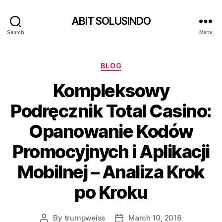
ABIT SOLUSINDO
Search
Menu
Categories
BLOG
Kompleksowy
Podręcznik Total Casino:
Opanowanie Kodów
Promocyjnych i Aplikacji
Mobilnej – Analiza Krok
po Kroku
By
trumpweiss
March 10, 2016
Post
Post