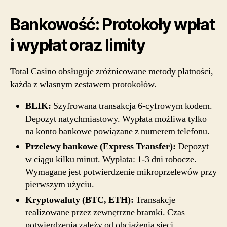
Bankowość: Protokoły wpłat
i wypłat oraz limity
Total Casino obsługuje zróżnicowane metody płatności,
każda z własnym zestawem protokołów.
BLIK:
Szyfrowana transakcja 6-cyfrowym kodem.
Depozyt natychmiastowy. Wypłata możliwa tylko
na konto bankowe powiązane z numerem telefonu.
Przelewy bankowe (Express Transfer):
Depozyt
w ciągu kilku minut. Wypłata: 1-3 dni robocze.
Wymagane jest potwierdzenie mikroprzelewów przy
pierwszym użyciu.
Kryptowaluty (BTC, ETH):
Transakcje
realizowane przez zewnętrzne bramki. Czas
potwierdzenia zależy od obciążenia sieci