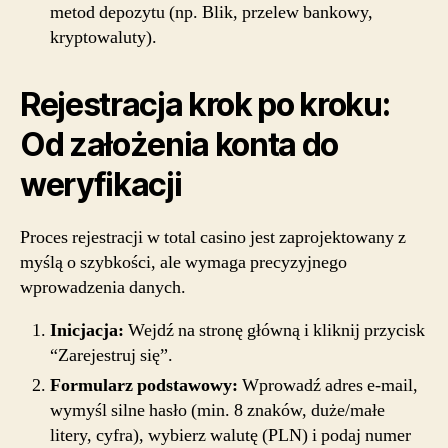
metod depozytu (np. Blik, przelew bankowy,
kryptowaluty).
Rejestracja krok po kroku:
Od założenia konta do
weryfikacji
Proces rejestracji w total casino jest zaprojektowany z
myślą o szybkości, ale wymaga precyzyjnego
wprowadzenia danych.
Inicjacja:
Wejdź na stronę główną i kliknij przycisk
“Zarejestruj się”.
Formularz podstawowy:
Wprowadź adres e-mail,
wymyśl silne hasło (min. 8 znaków, duże/małe
litery, cyfra), wybierz walutę (PLN) i podaj numer