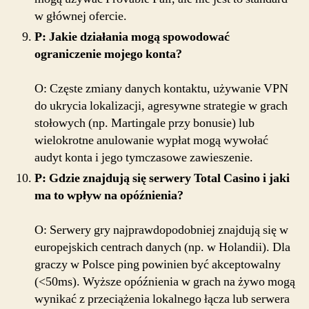
w głównej ofercie.
P: Jakie działania mogą spowodować
ograniczenie mojego konta?
O: Częste zmiany danych kontaktu, używanie VPN
do ukrycia lokalizacji, agresywne strategie w grach
stołowych (np. Martingale przy bonusie) lub
wielokrotne anulowanie wypłat mogą wywołać
audyt konta i jego tymczasowe zawieszenie.
P: Gdzie znajdują się serwery Total Casino i jaki
ma to wpływ na opóźnienia?
O: Serwery gry najprawdopodobniej znajdują się w
europejskich centrach danych (np. w Holandii). Dla
graczy w Polsce ping powinien być akceptowalny
(<50ms). Wyższe opóźnienia w grach na żywo mogą
wynikać z przeciążenia lokalnego łącza lub serwera