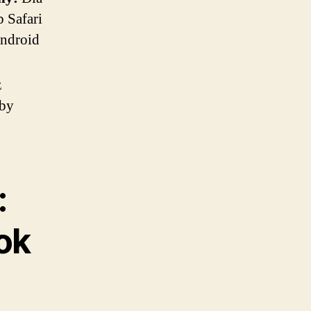
 Safari
Android
z
aby
:
ok