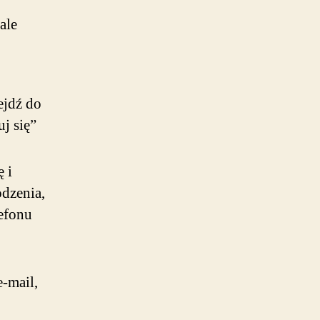
ale
ejdź do
uj się”
 i
odzenia,
lefonu
e-mail,