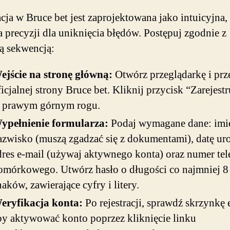
acja w Bruce bet jest zaprojektowana jako intuicyjna, 
precyzji dla uniknięcia błędów. Postępuj zgodnie z
ą sekwencją:
ejście na stronę główną:
Otwórz przeglądarkę i prz
ficjalnej strony Bruce bet. Kliknij przycisk “Zarejestr
 prawym górnym rogu.
ypełnienie formularza:
Podaj wymagane dane: imię
azwisko (muszą zgadzać się z dokumentami), datę ur
dres e-mail (używaj aktywnego konta) oraz numer te
omórkowego. Utwórz hasło o długości co najmniej 8
naków, zawierające cyfry i litery.
eryfikacja konta:
Po rejestracji, sprawdź skrzynkę 
by aktywować konto poprzez kliknięcie linku