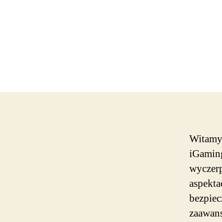
Witamy
iGaming
wyczerp
aspekta
bezpiec
zaawans