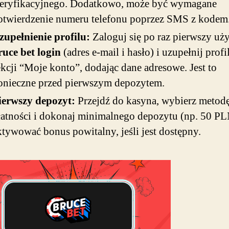
eryfikacyjnego. Dodatkowo, może być wymagane
otwierdzenie numeru telefonu poprzez SMS z kodem
zupełnienie profilu:
Zaloguj się po raz pierwszy uż
ruce bet login
(adres e-mail i hasło) i uzupełnij profi
ekcji “Moje konto”, dodając dane adresowe. Jest to
onieczne przed pierwszym depozytem.
ierwszy depozyt:
Przejdź do kasyna, wybierz metod
łatności i dokonaj minimalnego depozytu (np. 50 PL
ktywować bonus powitalny, jeśli jest dostępny.