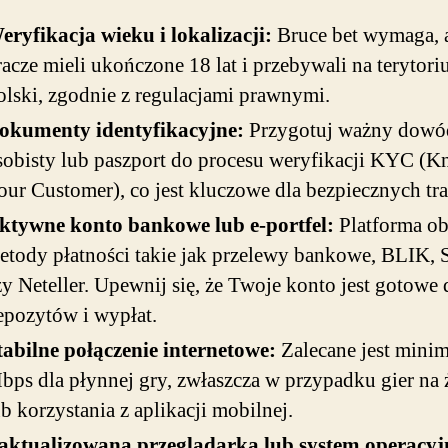
eryfikacja wieku i lokalizacji:
Bruce bet wymaga, 
racze mieli ukończone 18 lat i przebywali na terytor
olski, zgodnie z regulacjami prawnymi.
okumenty identyfikacyjne:
Przygotuj ważny dowó
sobisty lub paszport do procesu weryfikacji KYC (
our Customer), co jest kluczowe dla bezpiecznych tra
ktywne konto bankowe lub e-portfel:
Platforma ob
etody płatności takie jak przelewy bankowe, BLIK, S
zy Neteller. Upewnij się, że Twoje konto jest gotowe 
epozytów i wypłat.
tabilne połączenie internetowe:
Zalecane jest mini
bps dla płynnej gry, zwłaszcza w przypadku gier na
ub korzystania z aplikacji mobilnej.
aktualizowana przeglądarka lub system operacyj