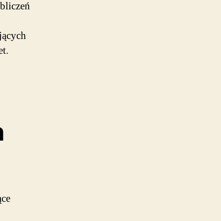
bliczeń
jących
t.
h
ące