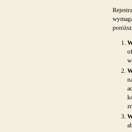
Rejestr
wymaga 
poniższ
W
o
w
W
n
a
k
z
W
a