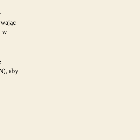
.
ywając
l w
ę
N), aby