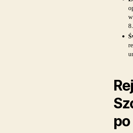
o
w
8
Ś
r
u
Rej
Sz
po