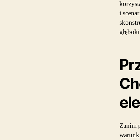
korzyst
i scena
skonstr
głęboki
Pr
Ch
el
Zanim p
warunk