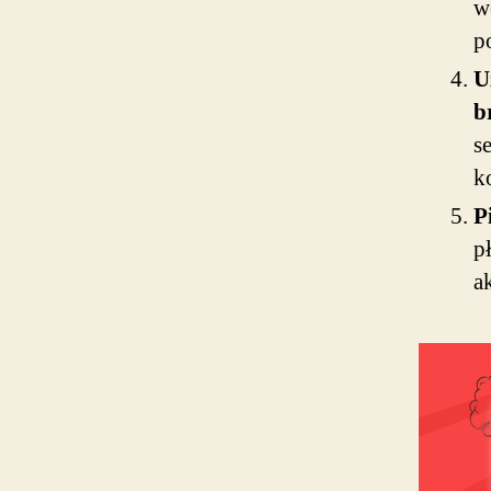
w
p
U
b
s
k
P
p
a