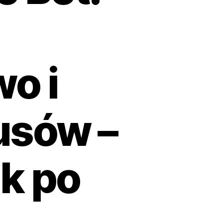
o i
usów –
k po