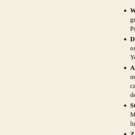
W
g
P
D
o
Y
A
m
c
d
S
M
l
Z