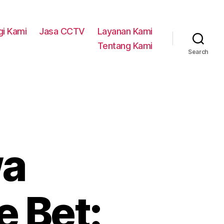
i Kami
Jasa CCTV
Layanan Kami
Tentang Kami
Search
wa
 Bet: