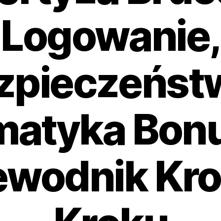
Logowanie,
zpieczeństw
atyka Bon
ewodnik Kro