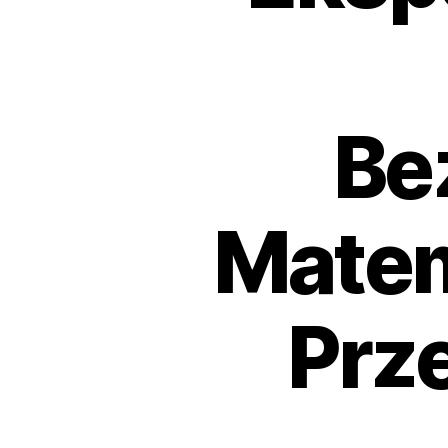
Be
Matem
Prz