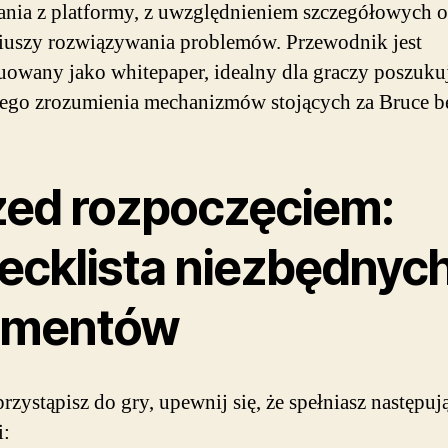
ania z platformy, z uwzględnieniem szczegółowych o
riuszy rozwiązywania problemów. Przewodnik jest
uowany jako whitepaper, idealny dla graczy poszuku
ego zrozumienia mechanizmów stojących za Bruce be
zed rozpoczęciem:
ecklista niezbędnyc
ementów
rzystąpisz do gry, upewnij się, że spełniasz następuj
i: