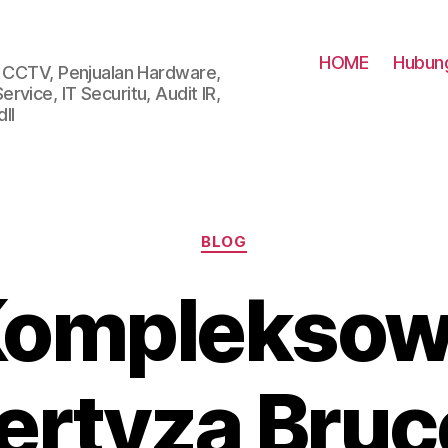
HOME
Hubung
i CCTV, Penjualan Hardware,
vice, IT Securitu, Audit IR,
ll
Categories
BLOG
omplekso
ertyza Bruce