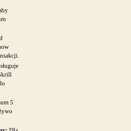
aby
ium
d
Know
nsakcji.
sługuje
krill
do
mum 5
 żywo
ny:
Dla