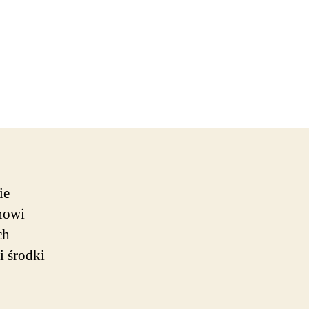
ie
nowi
ch
i środki