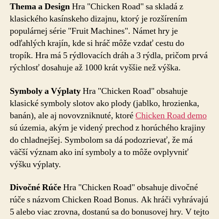
Thema a Design
Hra "Chicken Road" sa skladá z
klasického kasínskeho dizajnu, ktorý je rozšírením
populárnej série "Fruit Machines". Námet hry je
odľahlých krajín, kde si hráč môže vzdať cestu do
tropík. Hra má 5 rýdlovacích dráh a 3 rýdla, pričom prvá
rýchlosť dosahuje až 1000 krát vyššie než výška.
Symboly a Výplaty
Hra "Chicken Road" obsahuje
klasické symboly slotov ako plody (jablko, hrozienka,
banán), ale aj novovzniknuté, ktoré
Chicken Road demo
sú územia, akým je videný prechod z horúchého krajiny
do chladnejšej. Symbolom sa dá podozrievať, že má
väčší význam ako iní symboly a to môže ovplyvniť
výšku výplaty.
Divočné Rúče
Hra "Chicken Road" obsahuje divočné
rúče s názvom Chicken Road Bonus. Ak hráči vyhrávajú
5 alebo viac zrovna, dostanú sa do bonusovej hry. V tejto