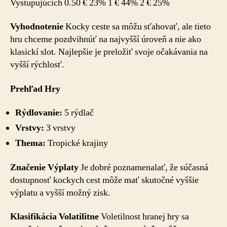
Vystupujúcich 0.50 € 23% 1 € 44% 2 € 25%
Vyhodnotenie
Kocky ceste sa môžu sťahovať, ale tieto
hru chceme pozdvihnúť na najvyšší úroveň a nie ako
klasickí slot. Najlepšie je preložiť svoje očakávania na
vyšší rýchlosť.
Prehľad Hry
Rýdlovanie:
5 rýdlač
Vrstvy:
3 vrstvy
Thema:
Tropické krajiny
Značenie Výplaty
Je dobré poznamenalať, že súčasná
dostupnosť kockych cest môže mať skutočné vyššie
výplatu a vyšší možný zisk.
Klasifikácia Volatilitne
Voletilnost hranej hry sa