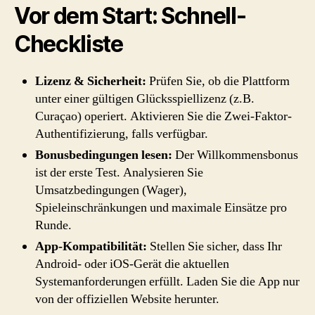
Vor dem Start: Schnell-
Checkliste
Lizenz & Sicherheit:
Prüfen Sie, ob die Plattform
unter einer gültigen Glücksspiellizenz (z.B.
Curaçao) operiert. Aktivieren Sie die Zwei-Faktor-
Authentifizierung, falls verfügbar.
Bonusbedingungen lesen:
Der Willkommensbonus
ist der erste Test. Analysieren Sie
Umsatzbedingungen (Wager),
Spieleinschränkungen und maximale Einsätze pro
Runde.
App-Kompatibilität:
Stellen Sie sicher, dass Ihr
Android- oder iOS-Gerät die aktuellen
Systemanforderungen erfüllt. Laden Sie die App nur
von der offiziellen Website herunter.