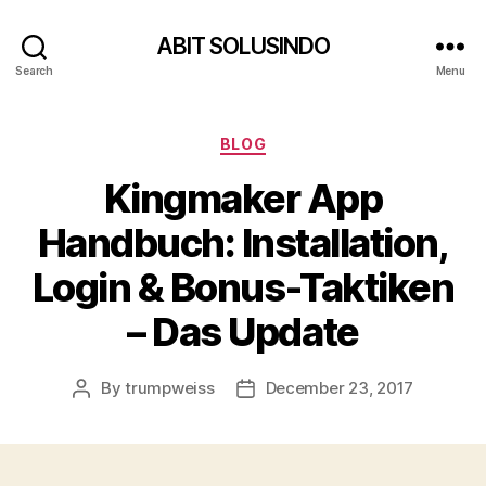
ABIT SOLUSINDO
Search
Menu
Categories
BLOG
Kingmaker App
Handbuch: Installation,
Login & Bonus-Taktiken
– Das Update
By
trumpweiss
December 23, 2017
Post
Post
author
date