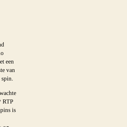
nd
io
et een
te van
 spin.
rwachte
 * RTP
pins is