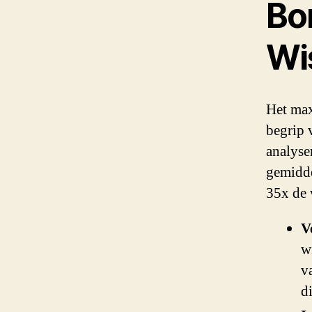
Bo
Wi
Het max
begrip 
analyse
gemidde
35x de 
V
w
v
d