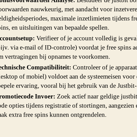
onusvoorwaarden Analyse:
Bestudeer de justbit b
oorwaarden nauwkeurig, met aandacht voor inzetvere
eldigheidsperiodes, maximale inzetlimieten tijdens fr
pins, en uitsluitingen van bepaalde spellen.
ccountsetup:
Verifieer of je account volledig is geva
ijv. via e-mail of ID-controle) voordat je free spins ac
m vertragingen bij opnames te voorkomen.
echnische Compatibiliteit:
Controleer of je apparaat
desktop of mobiel) voldoet aan de systeemeisen voor
oepele ervaring, vooral bij het gebruik van de Justbit
romotiecode Invoer:
Zoek actief naar geldige justb
ode opties tijdens registratie of stortingen, aangezien
aak extra free spins kunnen ontgrendelen.