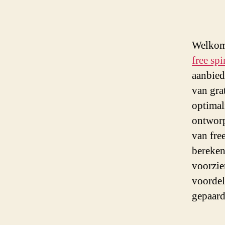
Welkom 
free spi
aanbied
van gra
optimal
ontworp
van fre
bereken
voorzie
voordel
gepaard