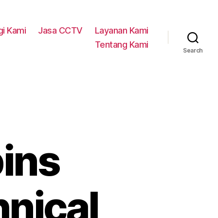
i Kami
Jasa CCTV
Layanan Kami
Tentang Kami
Search
pins
nical