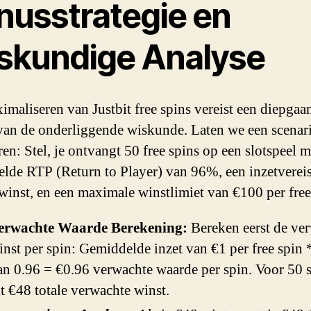
nusstrategie en
skundige Analyse
imaliseren van Justbit free spins vereist een diepgaa
van de onderliggende wiskunde. Laten we een scenar
ren: Stel, je ontvangt 50 free spins op een slotspeel m
lde RTP (Return to Player) van 96%, een inzetvereis
winst, en een maximale winstlimiet van €100 per free
erwachte Waarde Berekening:
Bereken eerst de ve
inst per spin: Gemiddelde inzet van €1 per free spin
an 0.96 = €0.96 verwachte waarde per spin. Voor 50 s
it €48 totale verwachte winst.