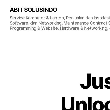
ABIT SOLUSINDO
Service Komputer & Laptop, Penjualan dan Instalas
Software, dan Networking, Maintenance Contract Ser
Programming & Website, Hardware & Networking, d
Jus
Unlo