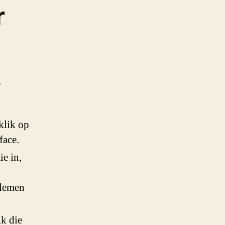
r
e
klik op
face.
ie in,
blemen
nk die