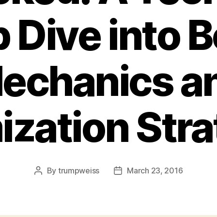
 Dive into 
echanics a
ization Stra
By
trumpweiss
March 23, 2016
Post
Post
author
date