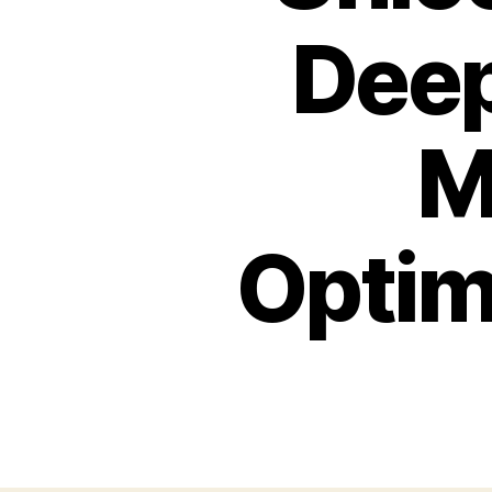
Deep
M
Optim