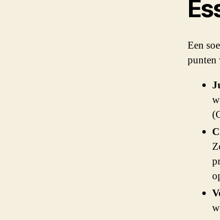
Ess
Een soe
punten 
J
w
(
C
Z
p
o
V
w