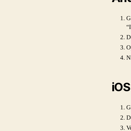
G
“
D
O
Na
iOS 
G
D
V