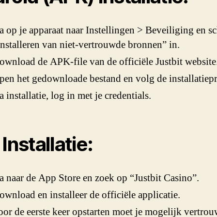
a op je apparaat naar Instellingen > Beveiliging en s
Installeren van niet-vertrouwde bronnen” in.
ownload de APK-file van de officiële Justbit website
pen het gedownloade bestand en volg de installatiep
 installatie, log in met je credentials.
Installatie:
a naar de App Store en zoek op “Justbit Casino”.
ownload en installeer de officiële applicatie.
oor de eerste keer opstarten moet je mogelijk vertro