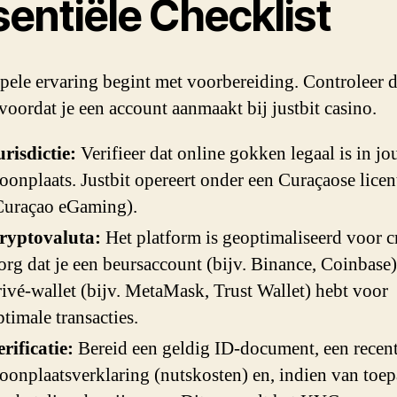
entiële Checklist
pele ervaring begint met voorbereiding. Controleer 
voordat je een account aanmaakt bij justbit casino.
urisdictie:
Verifieer dat online gokken legaal is in j
oonplaats. Justbit opereert onder een Curaçaose licen
Curaçao eGaming).
ryptovaluta:
Het platform is geoptimaliseerd voor c
org dat je een beursaccount (bijv. Binance, Coinbase)
rivé-wallet (bijv. MetaMask, Trust Wallet) hebt voor
ptimale transacties.
erificatie:
Bereid een geldig ID-document, een recen
oonplaatsverklaring (nutskosten) en, indien van toep