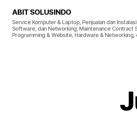
ABIT SOLUSINDO
Service Komputer & Laptop, Penjualan dan Instalas
Software, dan Networking, Maintenance Contract Ser
Programming & Website, Hardware & Networking, d
J