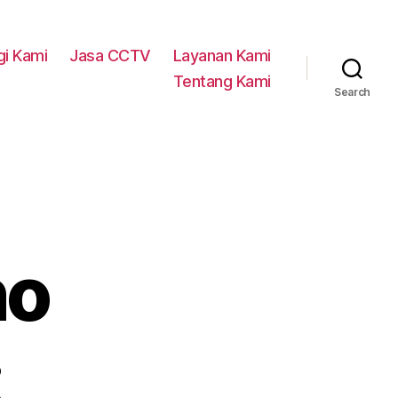
i Kami
Jasa CCTV
Layanan Kami
Tentang Kami
Search
no
: