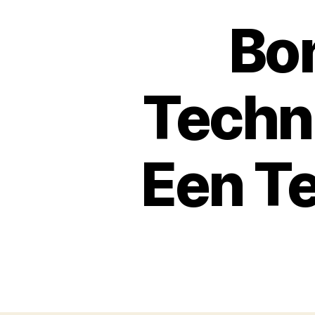
Bo
Techn
Een T