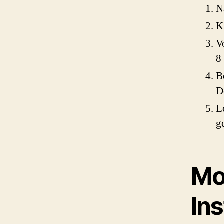
N
K
V
8
B
D
L
g
Mob
Ins