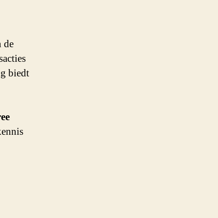
n de
sacties
ng biedt
ree
kennis