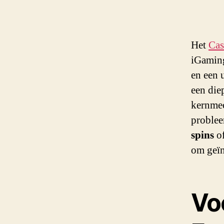
Het
Cas
iGaming
en een 
een die
kernmec
problee
spins
of
om geïn
Voo