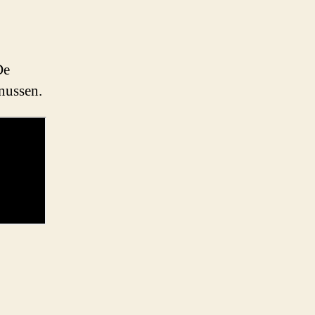
De
onussen.