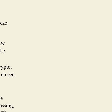
deze
ouw
tie
rypto.
 en een
te
assing,