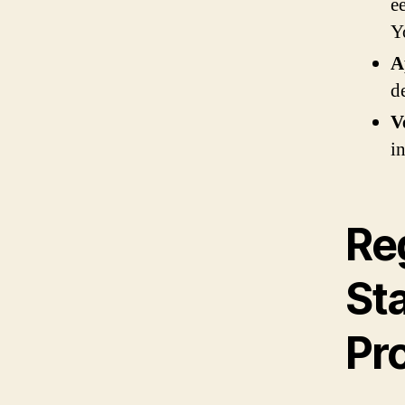
e
Y
A
d
V
i
Reg
St
Pr