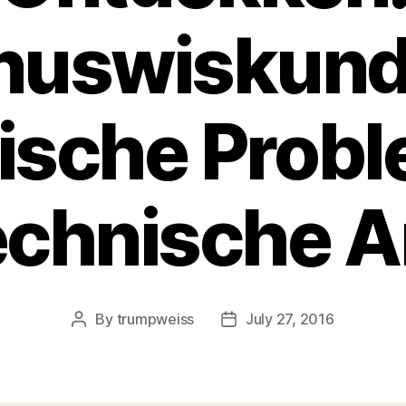
nuswiskund
ische Probl
echnische A
By
trumpweiss
July 27, 2016
Post
Post
author
date