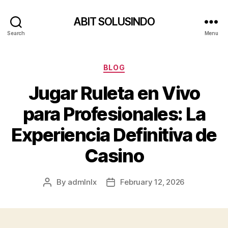
ABIT SOLUSINDO
Search
Menu
Categories
BLOG
Jugar Ruleta en Vivo
para Profesionales: La
Experiencia Definitiva de
Casino
By
admlnlx
February 12, 2026
Post
Post
author
date