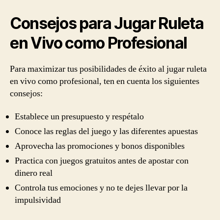
Consejos para Jugar Ruleta
en Vivo como Profesional
Para maximizar tus posibilidades de éxito al jugar ruleta
en vivo como profesional, ten en cuenta los siguientes
consejos:
Establece un presupuesto y respétalo
Conoce las reglas del juego y las diferentes apuestas
Aprovecha las promociones y bonos disponibles
Practica con juegos gratuitos antes de apostar con
dinero real
Controla tus emociones y no te dejes llevar por la
impulsividad