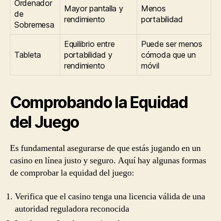
Ordenador
Mayor pantalla y
Menos
de
rendimiento
portabilidad
Sobremesa
Equilibrio entre
Puede ser menos
Tableta
portabilidad y
cómoda que un
rendimiento
móvil
Comprobando la Equidad
del Juego
Es fundamental asegurarse de que estás jugando en un
casino en línea justo y seguro. Aquí hay algunas formas
de comprobar la equidad del juego:
Verifica que el casino tenga una licencia válida de una
autoridad reguladora reconocida