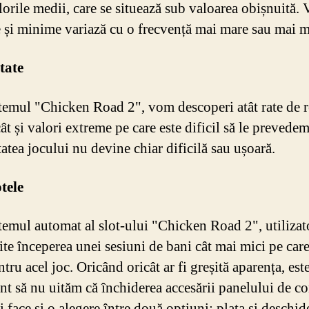
lorile medii, care se situează sub valoarea obișnuită. 
și minime variază cu o frecvență mai mare sau mai m
itate
stemul "Chicken Road 2", vom descoperi atât rate de r
ât și valori extreme pe care este dificil să le prevedem
tatea jocului nu devine chiar dificilă sau ușoară.
tele
temul automat al slot-ului "Chicken Road 2", utilizato
ite începerea unei sesiuni de bani cât mai mici pe care
ntru acel joc. Oricând oricât ar fi greșită aparența, est
nt să nu uităm că închiderea accesării panelului de co
i face și o alegere între două opțiuni: plata și deschid