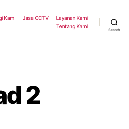
i Kami
Jasa CCTV
Layanan Kami
Tentang Kami
Search
ad 2