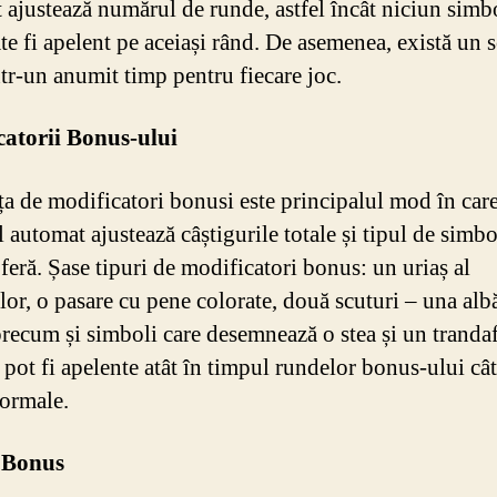
 ajustează numărul de runde, astfel încât niciun simb
te fi apelent pe aceiași rând. De asemenea, există un s
ntr-un anumit timp pentru fiecare joc.
atorii Bonus-ului
ța de modificatori bonusi este principalul mod în car
 automat ajustează câștigurile totale și tipul de simbo
oferă. Șase tipuri de modificatori bonus: un uriaș al
or, o pasare cu pene colorate, două scuturi – una albă
precum și simboli care desemnează o stea și un trandaf
pot fi apelente atât în timpul rundelor bonus-ului cât
ormale.
 Bonus