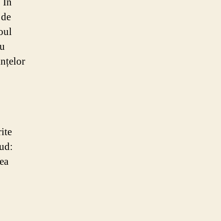
 În
 de
oul
cu
ințelor
ite
lud:
rea