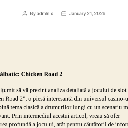
By
admlnlx
January 21, 2026
Post
Post
author
date
Sălbatic: Chicken Road 2
umit să vă prezint analiza detaliată a jocului de slot
n Road 2", o piesă interesantă din universul casino-u
bină tema clasică a drumurilor lungi cu un scenariu 
vant. Prin intermediul acestui articol, vreau să ofer
rea profundă a jocului, atât pentru căutătorii de infor