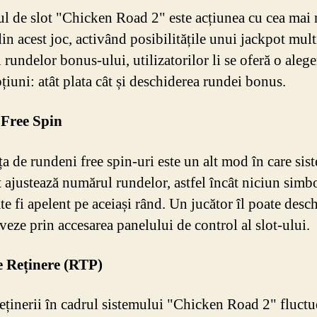
l de slot "Chicken Road 2" este acțiunea cu cea mai
in acest joc, activând posibilitățile unui jackpot mult
l rundelor bonus-ului, utilizatorilor li se oferă o alege
iuni: atât plata cât și deschiderea rundei bonus.
Free Spin
ța de rundeni free spin-uri este un alt mod în care sis
 ajustează numărul rundelor, astfel încât niciun simb
e fi apelent pe aceiași rând. Un jucător îl poate desch
iveze prin accesarea panelului de control al slot-ului.
e Reținere (RTP)
reținerii în cadrul sistemului "Chicken Road 2" fluct