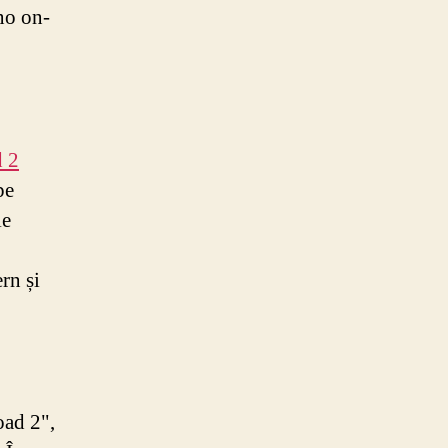
ino on-
d 2
pe
ie
rn și
oad 2",