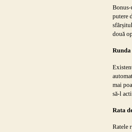
Bonus-u
putere d
sfârșitu
două opț
Runda 
Existen
automat
mai poat
să-l act
Rata d
Ratele 