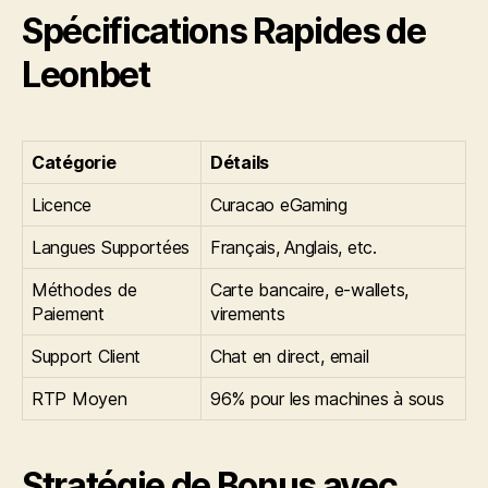
Spécifications Rapides de
Leonbet
Catégorie
Détails
Licence
Curacao eGaming
Langues Supportées
Français, Anglais, etc.
Méthodes de
Carte bancaire, e-wallets,
Paiement
virements
Support Client
Chat en direct, email
RTP Moyen
96% pour les machines à sous
Stratégie de Bonus avec