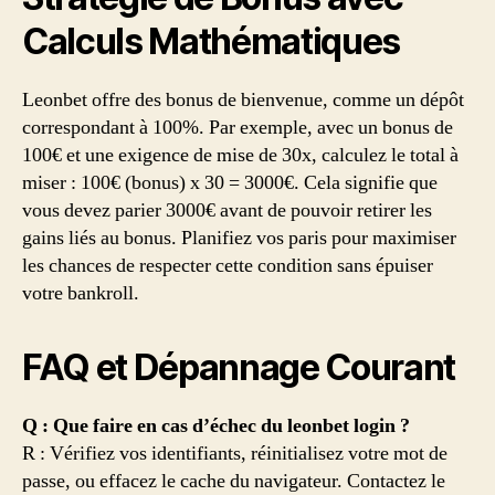
Calculs Mathématiques
Leonbet offre des bonus de bienvenue, comme un dépôt
correspondant à 100%. Par exemple, avec un bonus de
100€ et une exigence de mise de 30x, calculez le total à
miser : 100€ (bonus) x 30 = 3000€. Cela signifie que
vous devez parier 3000€ avant de pouvoir retirer les
gains liés au bonus. Planifiez vos paris pour maximiser
les chances de respecter cette condition sans épuiser
votre bankroll.
FAQ et Dépannage Courant
Q : Que faire en cas d’échec du leonbet login ?
R : Vérifiez vos identifiants, réinitialisez votre mot de
passe, ou effacez le cache du navigateur. Contactez le