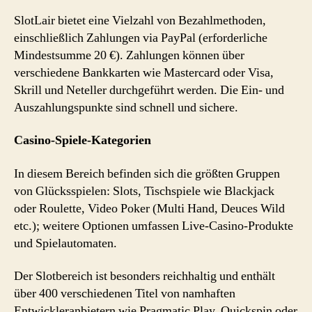
SlotLair bietet eine Vielzahl von Bezahlmethoden,
einschließlich Zahlungen via PayPal (erforderliche
Mindestsumme 20 €). Zahlungen können über
verschiedene Bankkarten wie Mastercard oder Visa,
Skrill und Neteller durchgeführt werden. Die Ein- und
Auszahlungspunkte sind schnell und sichere.
Casino-Spiele-Kategorien
In diesem Bereich befinden sich die größten Gruppen
von Glücksspielen: Slots, Tischspiele wie Blackjack
oder Roulette, Video Poker (Multi Hand, Deuces Wild
etc.); weitere Optionen umfassen Live-Casino-Produkte
und Spielautomaten.
Der Slotbereich ist besonders reichhaltig und enthält
über 400 verschiedenen Titel von namhaften
Entwickleranbietern wie Pragmatic Play, Quickspin oder