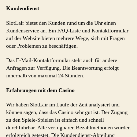
Kundendienst
SlotLair bietet den Kunden rund um die Uhr einen
Kundenservice an. Ein FAQ-Liste und Kontaktformular
auf der Website bieten mehrere Wege, sich mit Fragen
oder Problemen zu beschäftigen.
Das E-Mail-Kontaktformular steht auch für andere
Anfragen zur Verfügung. Die Beantwortung erfolgt
innerhalb von maximal 24 Stunden.
Erfahrungen mit dem Casino
Wir haben SlotLair im Laufe der Zeit analysiert und
können sagen, dass das Casino sehr gut ist. Der Zugang
zu den Spiele-Spielen ist einfach und schnell
durchführbar. Alle verfügbaren Bezahlmethoden wurden
erfolgreich getestet. Die Kundendienst-Abteilung