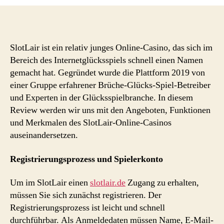
SlotLair ist ein relativ junges Online-Casino, das sich im
Bereich des Internetglücksspiels schnell einen Namen
gemacht hat. Gegründet wurde die Plattform 2019 von
einer Gruppe erfahrener Brüche-Glücks-Spiel-Betreiber
und Experten in der Glücksspielbranche. In diesem
Review werden wir uns mit den Angeboten, Funktionen
und Merkmalen des SlotLair-Online-Casinos
auseinandersetzen.
Registrierungsprozess und Spielerkonto
Um im SlotLair einen
slotlair.de
Zugang zu erhalten,
müssen Sie sich zunächst registrieren. Der
Registrierungsprozess ist leicht und schnell
durchführbar. Als Anmeldedaten müssen Name, E-Mail-