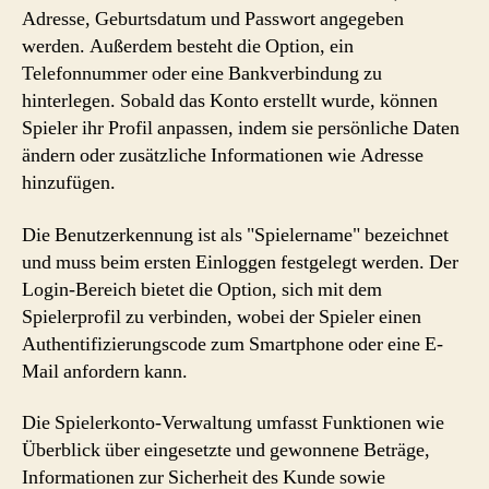
Adresse, Geburtsdatum und Passwort angegeben
werden. Außerdem besteht die Option, ein
Telefonnummer oder eine Bankverbindung zu
hinterlegen. Sobald das Konto erstellt wurde, können
Spieler ihr Profil anpassen, indem sie persönliche Daten
ändern oder zusätzliche Informationen wie Adresse
hinzufügen.
Die Benutzerkennung ist als "Spielername" bezeichnet
und muss beim ersten Einloggen festgelegt werden. Der
Login-Bereich bietet die Option, sich mit dem
Spielerprofil zu verbinden, wobei der Spieler einen
Authentifizierungscode zum Smartphone oder eine E-
Mail anfordern kann.
Die Spielerkonto-Verwaltung umfasst Funktionen wie
Überblick über eingesetzte und gewonnene Beträge,
Informationen zur Sicherheit des Kunde sowie