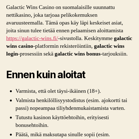
Galactic Wins Casino on suomalaisille suunnattu
nettikasino, joka tarjoaa pelikokemuksen
avaruusteemalla. Tämä opas käy läpi keskeiset asiat,
joita sinun tulee tietää ennen pelaamisen aloittamista
https://galactic-wins.fi/
-sivustolla. Keskitymme
galactic
wins casino
-platformin rekisteröintiin,
galactic wins
login
-prosessiin sekä
galactic wins bonus
-tarjouksiin.
Ennen kuin aloitat
Varmista, että olet täysi-ikäinen (18+).
Valmista henkilöllisyystodistus (esim. ajokortti tai
passi) nopeampaa tiliyhdenmukaistamista varten.
Tutustu kasinon käyttöehtoihin, erityisesti
bonusehtoihin.
Päätä, mikä maksutapa sinulle sopii (esim.