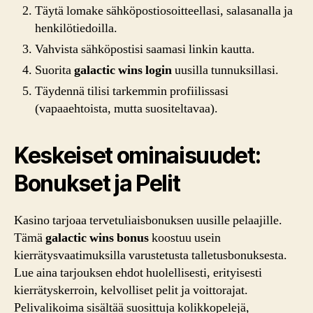
Täytä lomake sähköpostiosoitteellasi, salasanalla ja
henkilötiedoilla.
Vahvista sähköpostisi saamasi linkin kautta.
Suorita
galactic wins login
uusilla tunnuksillasi.
Täydennä tilisi tarkemmin profiilissasi
(vapaaehtoista, mutta suositeltavaa).
Keskeiset ominaisuudet:
Bonukset ja Pelit
Kasino tarjoaa tervetuliaisbonuksen uusille pelaajille.
Tämä
galactic wins bonus
koostuu usein
kierrätysvaatimuksilla varustetusta talletusbonuksesta.
Lue aina tarjouksen ehdot huolellisesti, erityisesti
kierrätyskerroin, kelvolliset pelit ja voittorajat.
Pelivalikoima sisältää suosittuja kolikkopelejä,