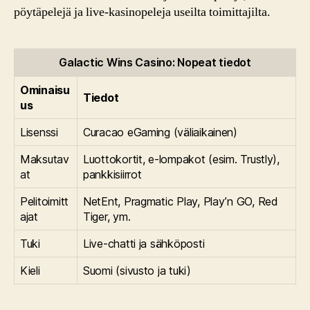
pöytäpelejä ja live-kasinopeleja useilta toimittajilta.
Galactic Wins Casino: Nopeat tiedot
Ominaisu
Tiedot
us
Lisenssi
Curacao eGaming (väliaikainen)
Maksutav
Luottokortit, e-lompakot (esim. Trustly),
at
pankkisiirrot
Pelitoimitt
NetEnt, Pragmatic Play, Play’n GO, Red
ajat
Tiger, ym.
Tuki
Live-chatti ja sähköposti
Kieli
Suomi (sivusto ja tuki)