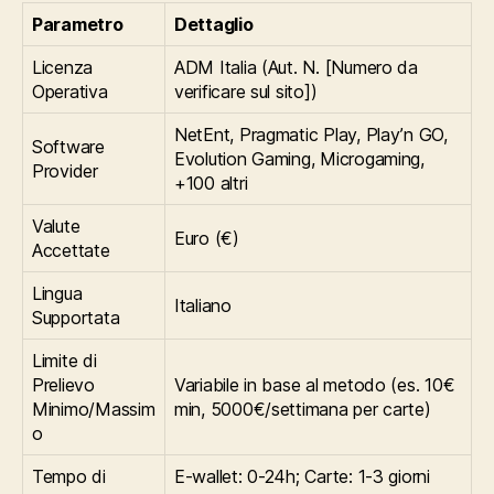
Parametro
Dettaglio
Licenza
ADM Italia (Aut. N. [Numero da
Operativa
verificare sul sito])
NetEnt, Pragmatic Play, Play’n GO,
Software
Evolution Gaming, Microgaming,
Provider
+100 altri
Valute
Euro (€)
Accettate
Lingua
Italiano
Supportata
Limite di
Prelievo
Variabile in base al metodo (es. 10€
Minimo/Massim
min, 5000€/settimana per carte)
o
Tempo di
E-wallet: 0-24h; Carte: 1-3 giorni