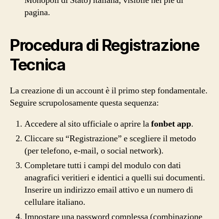
Monopoli di Stato) italiana, visibile nel piè di
pagina.
Procedura di Registrazione
Tecnica
La creazione di un account è il primo step fondamentale.
Seguire scrupolosamente questa sequenza:
Accedere al sito ufficiale o aprire la
fonbet app
.
Cliccare su “Registrazione” e scegliere il metodo
(per telefono, e-mail, o social network).
Completare tutti i campi del modulo con dati
anagrafici veritieri e identici a quelli sui documenti.
Inserire un indirizzo email attivo e un numero di
cellulare italiano.
Impostare una password complessa (combinazione