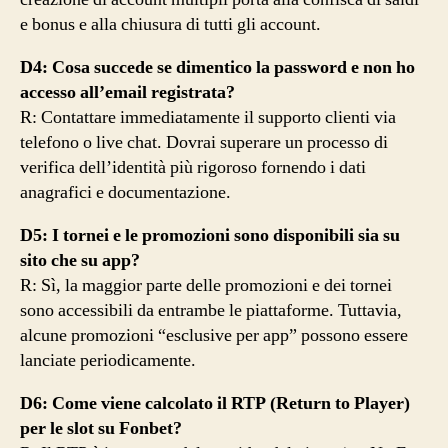
e bonus e alla chiusura di tutti gli account.
D4: Cosa succede se dimentico la password e non ho
accesso all’email registrata?
R: Contattare immediatamente il supporto clienti via
telefono o live chat. Dovrai superare un processo di
verifica dell’identità più rigoroso fornendo i dati
anagrafici e documentazione.
D5: I tornei e le promozioni sono disponibili sia su
sito che su app?
R: Sì, la maggior parte delle promozioni e dei tornei
sono accessibili da entrambe le piattaforme. Tuttavia,
alcune promozioni “esclusive per app” possono essere
lanciate periodicamente.
D6: Come viene calcolato il RTP (Return to Player)
per le slot su Fonbet?