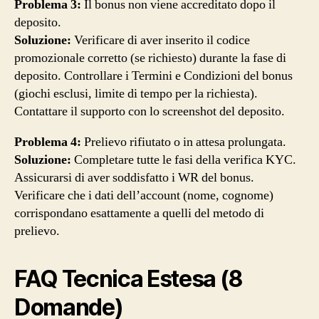
Problema 3:
Il bonus non viene accreditato dopo il
deposito.
Soluzione:
Verificare di aver inserito il codice
promozionale corretto (se richiesto) durante la fase di
deposito. Controllare i Termini e Condizioni del bonus
(giochi esclusi, limite di tempo per la richiesta).
Contattare il supporto con lo screenshot del deposito.
Problema 4:
Prelievo rifiutato o in attesa prolungata.
Soluzione:
Completare tutte le fasi della verifica KYC.
Assicurarsi di aver soddisfatto i WR del bonus.
Verificare che i dati dell’account (nome, cognome)
corrispondano esattamente a quelli del metodo di
prelievo.
FAQ Tecnica Estesa (8
Domande)