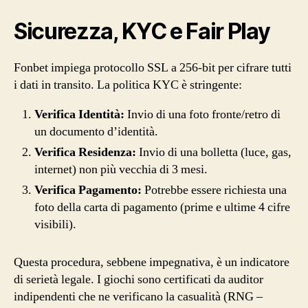
Sicurezza, KYC e Fair Play
Fonbet impiega protocollo SSL a 256-bit per cifrare tutti
i dati in transito. La politica KYC è stringente:
Verifica Identità:
Invio di una foto fronte/retro di
un documento d’identità.
Verifica Residenza:
Invio di una bolletta (luce, gas,
internet) non più vecchia di 3 mesi.
Verifica Pagamento:
Potrebbe essere richiesta una
foto della carta di pagamento (prime e ultime 4 cifre
visibili).
Questa procedura, sebbene impegnativa, è un indicatore
di serietà legale. I giochi sono certificati da auditor
indipendenti che ne verificano la casualità (RNG –