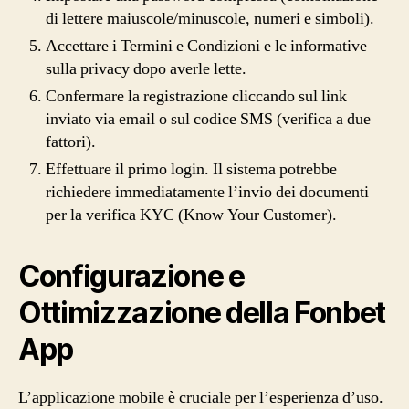
di lettere maiuscole/minuscole, numeri e simboli).
Accettare i Termini e Condizioni e le informative
sulla privacy dopo averle lette.
Confermare la registrazione cliccando sul link
inviato via email o sul codice SMS (verifica a due
fattori).
Effettuare il primo login. Il sistema potrebbe
richiedere immediatamente l’invio dei documenti
per la verifica KYC (Know Your Customer).
Configurazione e
Ottimizzazione della Fonbet
App
L’applicazione mobile è cruciale per l’esperienza d’uso.