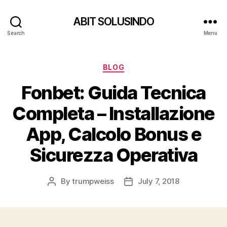
ABIT SOLUSINDO
Search
Menu
Categories
BLOG
Fonbet: Guida Tecnica
Completa – Installazione
App, Calcolo Bonus e
Sicurezza Operativa
By
trumpweiss
July 7, 2018
Post
Post
author
date