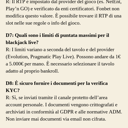
R: Il RTP è impostato dal provider del gioco (es. NetEnt,
Play’n GO) e verificato da enti certificatori. Fonbet non
modifica questo valore. È possibile trovare il RTP di una
slot nelle sue regole o info del gioco.
D7: Quali sono i limiti di puntata massimi per il
blackjack live?
R: I limiti variano a seconda del tavolo e del provider
(Evolution, Pragmatic Play Live). Possono andare da 1€
a 5.000€ per mano. È necessario selezionare il tavolo
adatto al proprio bankroll.
D8: È sicuro fornire i documenti per la verifica
KYC?
R: Sì, se inviati tramite il canale protetto dell’area
account personale. I documenti vengono crittografati e
archiviati in conformità al GDPR e alle normative ADM.
Non inviare mai documenti via email non cifrata.