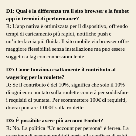
D1: Qual è la differenza tra il sito browser e la fonbet
app in termini di performance?
R: L’app nativa è ottimizzata per il dispositivo, offrendo
tempi di caricamento più rapidi, notifiche push e
un’interfaccia più fluida. Il sito mobile via browser offre
maggiore flessibilità senza installazione ma può essere
soggetto a lag con connessioni lente.
D2: Come funziona esattamente il contributo al
wagering per la roulette?
R: Se il contributo è del 10%, significa che solo il 10%
di ogni euro puntato sulla roulette conterà per soddisfare
i requisiti di puntata. Per scommettere 100€ di requisiti,
dovrai puntare 1.000€ sulla roulette.
D3: È possibile avere più account Fonbet?
R: No. La politica “Un account per persona” è ferrea. La
creazione di account multipli porta alla confisca di saldi