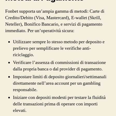
Fonbet supporta un’ampia gamma di metodi: Carte di
Credito/Debito (Visa, Mastercard), E-wallet (Skrill,
Neteller), Bonifico Bancario, e servizi di pagamento
immediato. Per un’operatività sicura:
Utilizzare sempre lo stesso metodo per deposito e
prelievo per semplificare le verifiche anti-
riciclaggio.
Verificare l’assenza di commissioni di transazione
dalla propria banca o dal provider di pagamento.
Impostare limiti di deposito giornalieri/settimanali
direttamente nell’area account per un gambling
responsabile.
Iniziare con depositi modesti per testare la fluidità
delle transazioni prima di operare con importi
elevati.