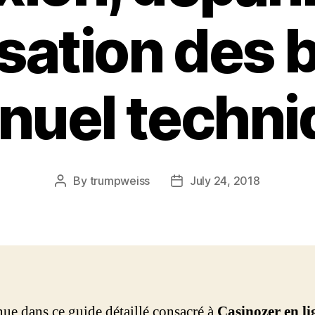
sation des 
nuel techni
By
trumpweiss
July 24, 2018
Post
Post
author
date
ue dans ce guide détaillé consacré à
Casinozer en li