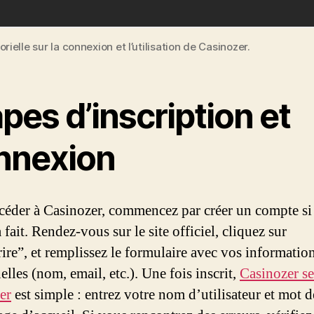
orielle sur la connexion et l’utilisation de Casinozer.
pes d’inscription et
nnexion
céder à Casinozer, commencez par créer un compte si 
 fait. Rendez-vous sur le site officiel, cliquez sur
rire”, et remplissez le formulaire avec vos informatio
lles (nom, email, etc.). Une fois inscrit,
Casinozer se
er
est simple : entrez votre nom d’utilisateur et mot d