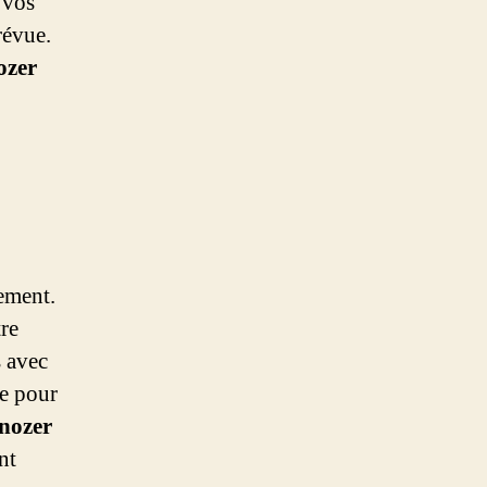
 vos
révue.
ozer
ement.
re
s avec
ée pour
inozer
nt