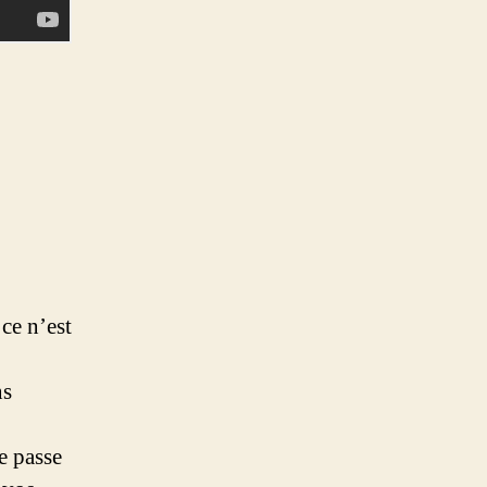
ce n’est
ns
e passe