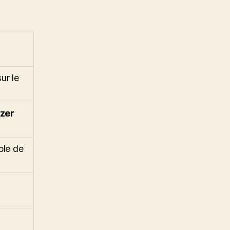
ur le
zer
ple de