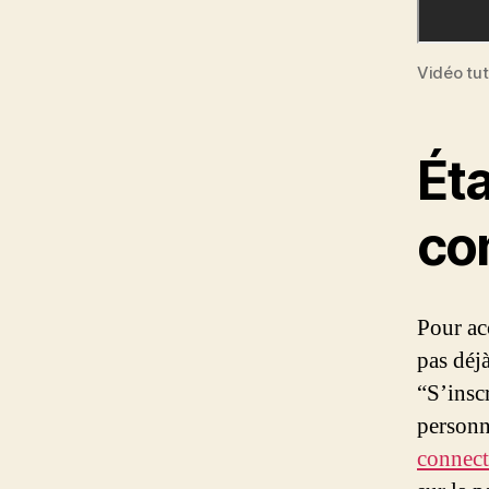
Vidéo tut
Éta
co
Pour ac
pas déjà
“S’insc
personne
connect