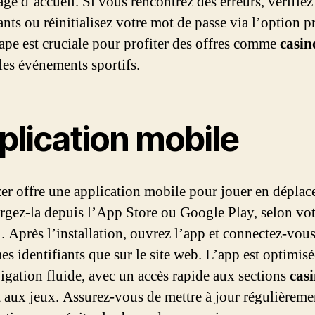
age d’accueil. Si vous rencontrez des erreurs, vérifiez
ants ou réinitialisez votre mot de passe via l’option p
tape est cruciale pour profiter des offres comme
casin
les événements sportifs.
plication mobile
er offre une application mobile pour jouer en déplac
rgez-la depuis l’App Store ou Google Play, selon vot
l. Après l’installation, ouvrez l’app et connectez-vou
es identifiants que sur le site web. L’app est optimis
igation fluide, avec un accès rapide aux sections
cas
 aux jeux. Assurez-vous de mettre à jour régulièreme