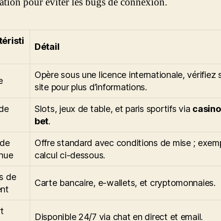
cation pour éviter les bugs de connexion.
éristi
Détail
Opère sous une licence internationale, vérifiez s
e
site pour plus d’informations.
de
Slots, jeux de table, et paris sportifs via
casino
bet
.
 de
Offre standard avec conditions de mise ; exem
nue
calcul ci-dessous.
s de
Carte bancaire, e-wallets, et cryptomonnaies.
nt
t
Disponible 24/7 via chat en direct et email.