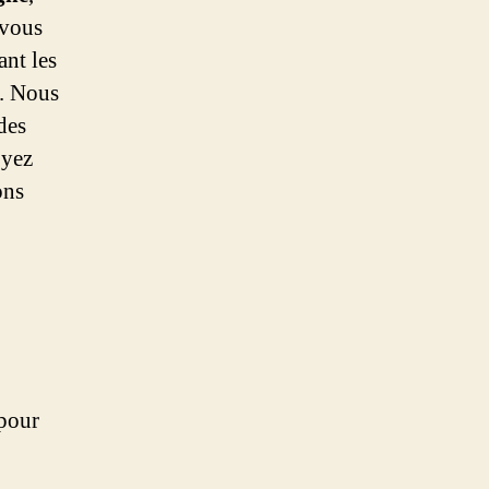
 vous
nt les
. Nous
des
oyez
ons
 pour