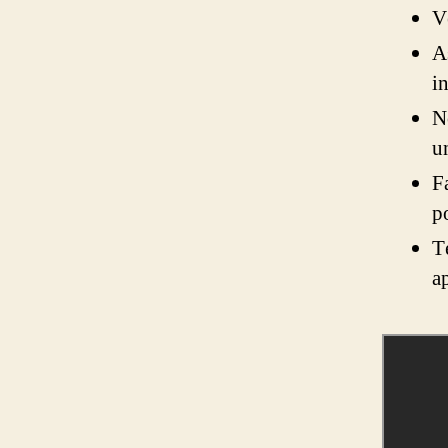
V
A
i
N
u
F
p
T
a