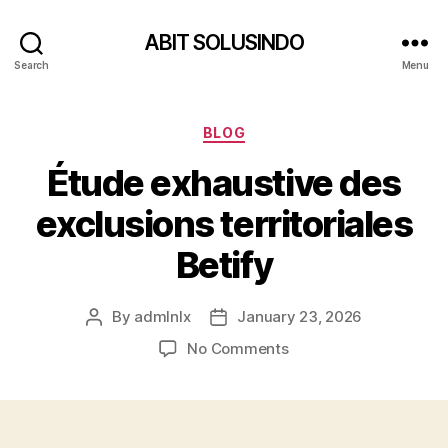
ABIT SOLUSINDO
Search
Menu
Categories
BLOG
Étude exhaustive des
exclusions territoriales
Betify
By
admlnlx
January 23, 2026
Post
Post
author
date
on
No Comments
Étude
exhaustive
des
exclusions