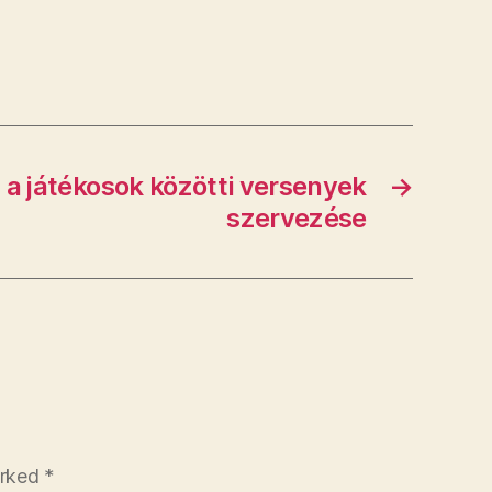
 a játékosok közötti versenyek
→
szervezése
arked
*