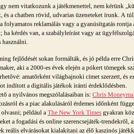
ogy nem vitatkozunk a játékmenettel, nem kérünk „k
, és a chatben rövid, udvarias üzeneteket írunk. A túl
 a folyamatos reklamálás vagy a gyanúsítgatás rontja 
; ha kérdés van, a szabályleírást vagy az ügyfélszolgá
 használni.
ing fejlődését sokan formálták, és jó példa erre Chri
ker, aki a 2000-es évek elején a pókert tömegek sz
érhetővé: amatőrként világbajnoki címet szerzett, és e
t indított a digitális játékok iránti érdeklődésben.
tő a nyilvános megszólalásaiban is:
Chris Moneyma
ozásról és a piac alakulásáról érdemes időnként függe
s olvasni; például a
The New York Times
gyakran köz
eket a fogadási és online szerencsejáték-trendekről,
k reális elvárásokat kialakítani az élő kaszinós játékk