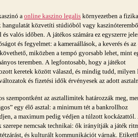
kaszinó a
online kaszino legalis
környezetben a fizika
k hangulatát közvetíti stúdióból vagy kaszinóterembő
l és valós időben. A játékos számára ez egyszerre jele
tóságot és fegyelmet: a kameraállások, a keverés és az
követhető, miközben a tempó gyorsabb lehet, mint e
nyos teremben. A legfontosabb, hogy a játékot
ozott keretek között válaszd, és mindig tudd, milyen 
változatok és fizetési idők érvényesek az adott asztaln
os szempontként az asztallimitek határozzák meg, me
ágos” egy élő asztal: a minimum tét a bankrollhoz
edjen, a maximum pedig védjen a túlzott kockázattól.
k szerepe nemcsak technikai: ők irányítják a játék rit
a tétzárást, és kulturált kommunikációt várnak. Etiket