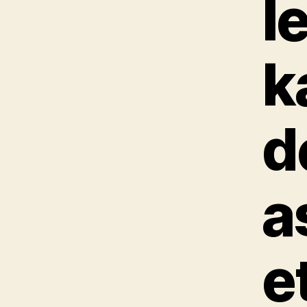
l
k
d
a
e