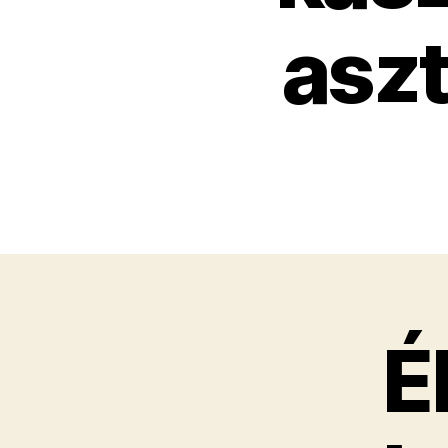
aszt
É