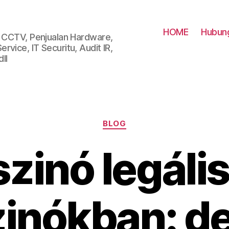
HOME
Hubung
i CCTV, Penjualan Hardware,
vice, IT Securitu, Audit IR,
ll
Categories
BLOG
szinó legális
inókban: de