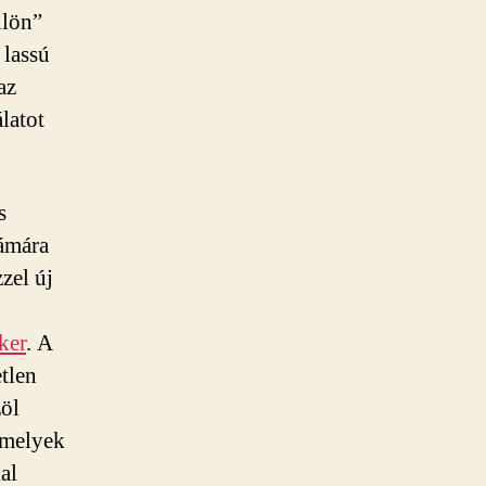
ülön”
 lassú
az
latot
s
ámára
zzel új
ker
. A
tlen
öl
 amelyek
al