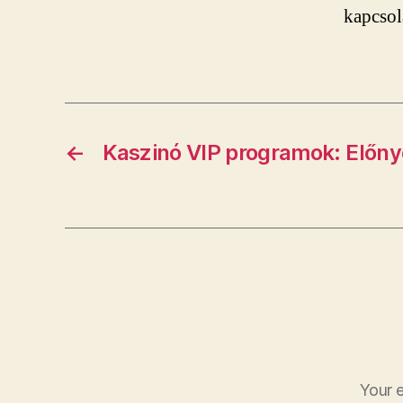
kapcsol
←
Kaszinó VIP programok: Előnyö
Your e