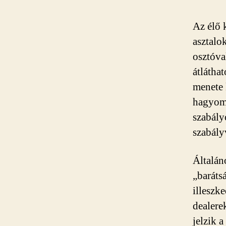
Az élő 
asztalo
osztóva
átlátha
menete 
hagyomá
szabály
szabály
Általán
„baráts
illeszk
dealere
jelzik 