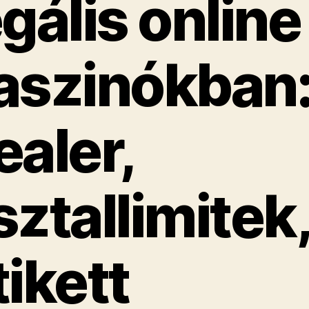
egális online
aszinókban
ealer,
sztallimitek,
tikett