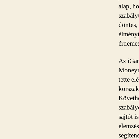
alap, h
szabályt
döntés,
élményt
érdemes
Az iGam
Moneyma
tette el
korszako
Követhe
szabály
sajtót i
elemzés
segítene