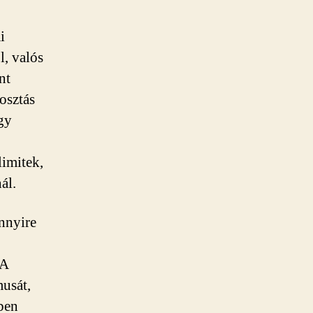
i
l, valós
nt
 osztás
gy
limitek,
ál.
nnyire
 A
musát,
tben