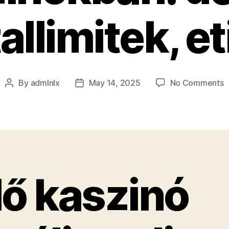
allimitek, et
o
By
admlnlx
May 14, 2025
No Comments
Post
Post
É
author
date
k
l
o
k
d
a
lő kaszinó
e