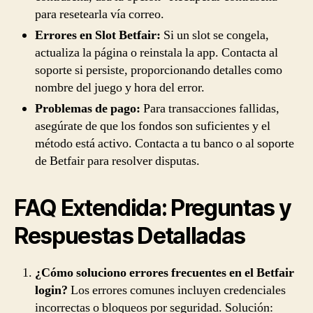
para resetearla vía correo.
Errores en Slot Betfair:
Si un slot se congela,
actualiza la página o reinstala la app. Contacta al
soporte si persiste, proporcionando detalles como
nombre del juego y hora del error.
Problemas de pago:
Para transacciones fallidas,
asegúrate de que los fondos son suficientes y el
método está activo. Contacta a tu banco o al soporte
de Betfair para resolver disputas.
FAQ Extendida: Preguntas y
Respuestas Detalladas
¿Cómo soluciono errores frecuentes en el Betfair
login?
Los errores comunes incluyen credenciales
incorrectas o bloqueos por seguridad. Solución: