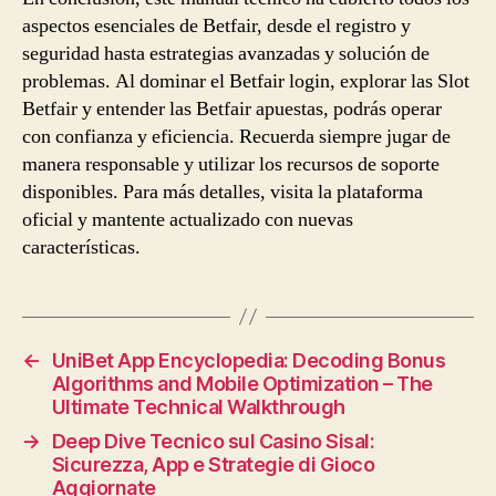
aspectos esenciales de Betfair, desde el registro y
seguridad hasta estrategias avanzadas y solución de
problemas. Al dominar el Betfair login, explorar las Slot
Betfair y entender las Betfair apuestas, podrás operar
con confianza y eficiencia. Recuerda siempre jugar de
manera responsable y utilizar los recursos de soporte
disponibles. Para más detalles, visita la plataforma
oficial y mantente actualizado con nuevas
características.
←
UniBet App Encyclopedia: Decoding Bonus
Algorithms and Mobile Optimization – The
Ultimate Technical Walkthrough
→
Deep Dive Tecnico sul Casino Sisal:
Sicurezza, App e Strategie di Gioco
Aggiornate