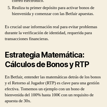
correo electrónico.
Realiza tu primer depósito para activar bonos de
bienvenida y comenzar con las Betfair apuestas.
Es crucial usar información real para evitar problemas
durante la verificación de identidad, requerida para
transacciones financieras.
Estrategia Matemática:
Cálculos de Bonos y RTP
En Betfair, entender las matemáticas detrás de los bonos
y el Retorno al Jugador (RTP) es clave para una gestión
efectiva. Tomemos un ejemplo con un bono de
bienvenida del 100% hasta 100€ con un requisito de
apuesta de 30x.