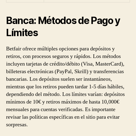
Banca: Métodos de Pago y
Límites
Betfair ofrece múltiples opciones para depósitos y
retiros, con procesos seguros y rápidos. Los métodos
incluyen tarjetas de crédito/débito (Visa, MasterCard),
billeteras electrónicas (PayPal, Skrill) y transferencias
bancarias. Los depósitos suelen ser instantáneos,
mientras que los retiros pueden tardar 1-5 días hábiles,
dependiendo del método. Los límites varían: depósitos
mínimos de 10€ y retiros máximos de hasta 10,000€
mensuales para cuentas verificadas. Es importante
revisar las políticas específicas en el sitio para evitar
sorpresas.