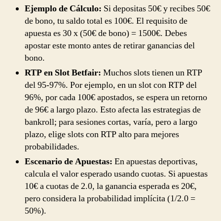
Ejemplo de Cálculo:
Si depositas 50€ y recibes 50€
de bono, tu saldo total es 100€. El requisito de
apuesta es 30 x (50€ de bono) = 1500€. Debes
apostar este monto antes de retirar ganancias del
bono.
RTP en Slot Betfair:
Muchos slots tienen un RTP
del 95-97%. Por ejemplo, en un slot con RTP del
96%, por cada 100€ apostados, se espera un retorno
de 96€ a largo plazo. Esto afecta las estrategias de
bankroll; para sesiones cortas, varía, pero a largo
plazo, elige slots con RTP alto para mejores
probabilidades.
Escenario de Apuestas:
En apuestas deportivas,
calcula el valor esperado usando cuotas. Si apuestas
10€ a cuotas de 2.0, la ganancia esperada es 20€,
pero considera la probabilidad implícita (1/2.0 =
50%).