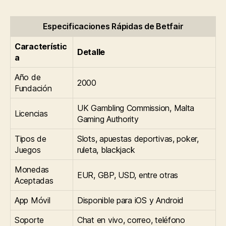
Especificaciones Rápidas de Betfair
Característic
Detalle
a
Año de
2000
Fundación
UK Gambling Commission, Malta
Licencias
Gaming Authority
Tipos de
Slots, apuestas deportivas, poker,
Juegos
ruleta, blackjack
Monedas
EUR, GBP, USD, entre otras
Aceptadas
App Móvil
Disponible para iOS y Android
Soporte
Chat en vivo, correo, teléfono