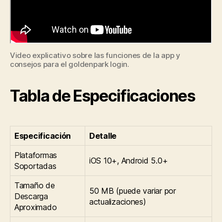
Video explicativo sobre las funciones de la app y
consejos para el goldenpark login.
Tabla de Especificaciones
Especificación
Detalle
Plataformas
iOS 10+, Android 5.0+
Soportadas
Tamaño de
50 MB (puede variar por
Descarga
actualizaciones)
Aproximado