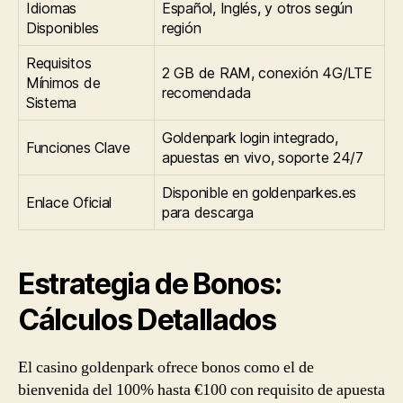
Idiomas
Español, Inglés, y otros según
Disponibles
región
Requisitos
2 GB de RAM, conexión 4G/LTE
Mínimos de
recomendada
Sistema
Goldenpark login integrado,
Funciones Clave
apuestas en vivo, soporte 24/7
Disponible en goldenparkes.es
Enlace Oficial
para descarga
Estrategia de Bonos:
Cálculos Detallados
El casino goldenpark ofrece bonos como el de
bienvenida del 100% hasta €100 con requisito de apuesta