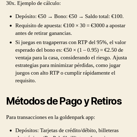
30x. Ejemplo de cálculo:
Depósito: €50 → Bono: €50 → Saldo total: €100.
Requisito de apuesta: €100 × 30 = €3000 a apostar
antes de retirar ganancias.
Si juegas en tragaperras con RTP del 95%, el valor
esperado del bono es: €50 × (1 – 0.95) = €2.50 de
ventaja para la casa, considerando el riesgo. Ajusta
estrategias para minimizar pérdidas, como jugar
juegos con alto RTP o cumplir rápidamente el
requisito.
Métodos de Pago y Retiros
Para transacciones en la goldenpark app:
Depósitos: Tarjetas de crédito/débito, billeteras