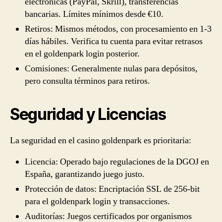
electrónicas (PayPal, Skrill), transferencias
bancarias. Límites mínimos desde €10.
Retiros: Mismos métodos, con procesamiento en 1-3
días hábiles. Verifica tu cuenta para evitar retrasos
en el goldenpark login posterior.
Comisiones: Generalmente nulas para depósitos,
pero consulta términos para retiros.
Seguridad y Licencias
La seguridad en el casino goldenpark es prioritaria:
Licencia: Operado bajo regulaciones de la DGOJ en
España, garantizando juego justo.
Protección de datos: Encriptación SSL de 256-bit
para el goldenpark login y transacciones.
Auditorías: Juegos certificados por organismos