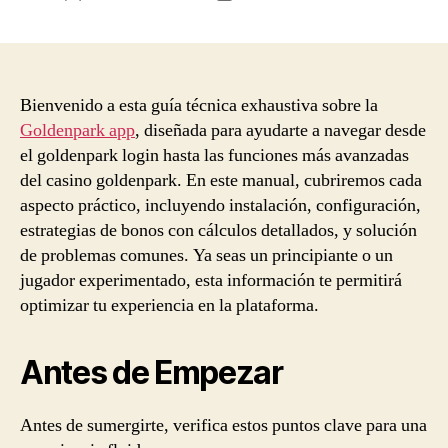
author
date
Bienvenido a esta guía técnica exhaustiva sobre la
Goldenpark app
, diseñada para ayudarte a navegar desde
el goldenpark login hasta las funciones más avanzadas
del casino goldenpark. En este manual, cubriremos cada
aspecto práctico, incluyendo instalación, configuración,
estrategias de bonos con cálculos detallados, y solución
de problemas comunes. Ya seas un principiante o un
jugador experimentado, esta información te permitirá
optimizar tu experiencia en la plataforma.
Antes de Empezar
Antes de sumergirte, verifica estos puntos clave para una