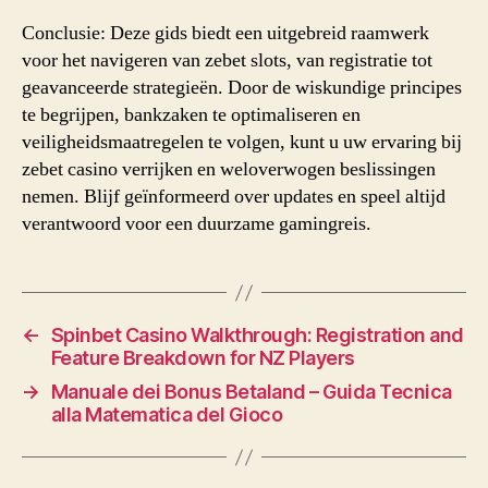
Conclusie: Deze gids biedt een uitgebreid raamwerk
voor het navigeren van zebet slots, van registratie tot
geavanceerde strategieën. Door de wiskundige principes
te begrijpen, bankzaken te optimaliseren en
veiligheidsmaatregelen te volgen, kunt u uw ervaring bij
zebet casino verrijken en weloverwogen beslissingen
nemen. Blijf geïnformeerd over updates en speel altijd
verantwoord voor een duurzame gamingreis.
←
Spinbet Casino Walkthrough: Registration and
Feature Breakdown for NZ Players
→
Manuale dei Bonus Betaland – Guida Tecnica
alla Matematica del Gioco