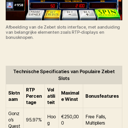
Afbeelding van de Zebet slots interface, met aanduiding
van belangrijke elementen zoals RTP-displays en
bonusknopen.
Technische Specificaties van Populaire Zebet
Slots
RTP
Vol
Slotn
Maximal
Percen
atili
Bonusfeatures
aam
e Winst
tage
teit
Gonz
Hoo
€250,00
Free Falls,
o’s
95.97%
g
0
Multipliers
Quest