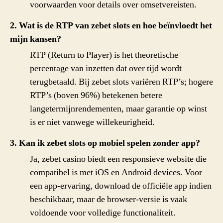
voorwaarden voor details over omsetvereisten.
2. Wat is de RTP van zebet slots en hoe beïnvloedt het
mijn kansen?
RTP (Return to Player) is het theoretische
percentage van inzetten dat over tijd wordt
terugbetaald. Bij zebet slots variëren RTP’s; hogere
RTP’s (boven 96%) betekenen betere
langetermijnrendementen, maar garantie op winst
is er niet vanwege willekeurigheid.
3. Kan ik zebet slots op mobiel spelen zonder app?
Ja, zebet casino biedt een responsieve website die
compatibel is met iOS en Android devices. Voor
een app-ervaring, download de officiële app indien
beschikbaar, maar de browser-versie is vaak
voldoende voor volledige functionaliteit.