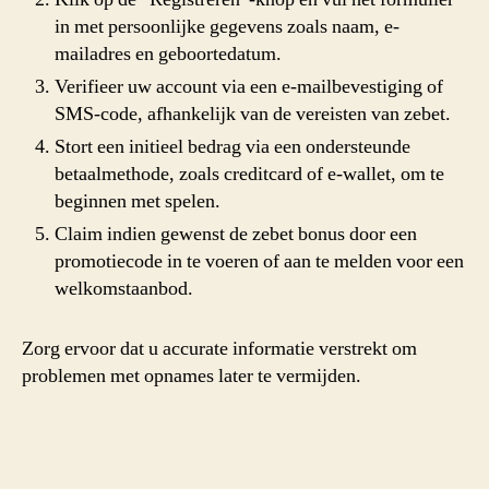
in met persoonlijke gegevens zoals naam, e-
mailadres en geboortedatum.
Verifieer uw account via een e-mailbevestiging of
SMS-code, afhankelijk van de vereisten van zebet.
Stort een initieel bedrag via een ondersteunde
betaalmethode, zoals creditcard of e-wallet, om te
beginnen met spelen.
Claim indien gewenst de zebet bonus door een
promotiecode in te voeren of aan te melden voor een
welkomstaanbod.
Zorg ervoor dat u accurate informatie verstrekt om
problemen met opnames later te vermijden.