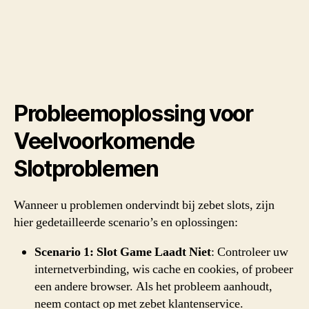
Probleemoplossing voor
Veelvoorkomende
Slotproblemen
Wanneer u problemen ondervindt bij zebet slots, zijn
hier gedetailleerde scenario’s en oplossingen:
Scenario 1: Slot Game Laadt Niet
: Controleer uw
internetverbinding, wis cache en cookies, of probeer
een andere browser. Als het probleem aanhoudt,
neem contact op met zebet klantenservice.