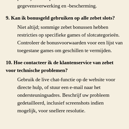
gegevensverwerking en -bescherming.
9. Kan ik bonusgeld gebruiken op alle zebet slots?
Niet altijd; sommige zebet bonussen hebben
restricties op specifieke games of slotcategorieën.
Controleer de bonusvoorwaarden voor een lijst van
toegestane games om geschillen te vermijden.
10. Hoe contacteer ik de klantenservice van zebet
voor technische problemen?
Gebruik de live chat-functie op de website voor
directe hulp, of stuur een e-mail naar het
ondersteuningsadres. Beschrijf uw probleem
gedetailleerd, inclusief screenshots indien
mogelijk, voor snellere resolutie.