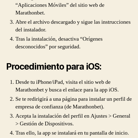
“Aplicaciones Móviles” del sitio web de
Marathonbet.
Abre el archivo descargado y sigue las instrucciones
del instalador.
Tras la instalación, desactiva “Orígenes
desconocidos” por seguridad.
Procedimiento para iOS:
Desde tu iPhone/iPad, visita el sitio web de
Marathonbet y busca el enlace para la app iOS.
Se te redirigirá a una página para instalar un perfil de
empresa de confianza (de Marathonbet).
Acepta la instalación del perfil en Ajustes > General
> Gestión de Dispositivos.
Tras ello, la app se instalará en tu pantalla de inicio.