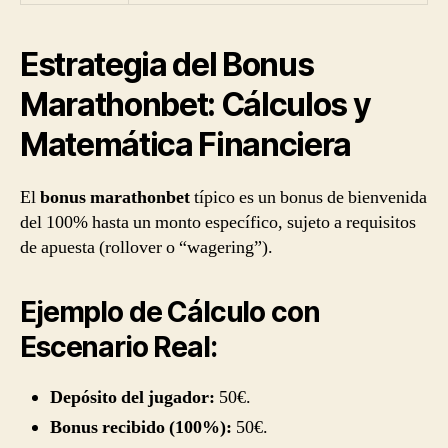
Estrategia del Bonus
Marathonbet: Cálculos y
Matemática Financiera
El
bonus marathonbet
típico es un bonus de bienvenida
del 100% hasta un monto específico, sujeto a requisitos
de apuesta (rollover o “wagering”).
Ejemplo de Cálculo con
Escenario Real:
Depósito del jugador:
50€.
Bonus recibido (100%):
50€.