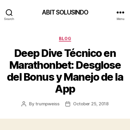
ABIT SOLUSINDO
Search
Menu
Categories
BLOG
Deep Dive Técnico en
Marathonbet: Desglose
del Bonus y Manejo de la
App
By
trumpweiss
October 25, 2018
Post
Post
author
date