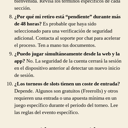
bienvenida. Revisa los términos específicos de cada
sección.
¿Por qué mi retiro está “pendiente” durante más
de 48 horas?
Es probable que haya sido
seleccionado para una verificación de seguridad
adicional. Contacta al soporte por chat para acelerar
el proceso. Ten a mano tus documentos.
¿Puedo jugar simultáneamente desde la web y la
app?
No. La seguridad de la cuenta cerrará la sesión
en el dispositivo anterior al detectar un nuevo inicio
de sesión.
¿Los torneos de slots tienen un coste de entrada?
Depende. Algunos son gratuitos (Freerolls) y otros
requieren una entrada o una apuesta mínima en un
juego específico durante el periodo del torneo. Lee
las reglas del evento específico.