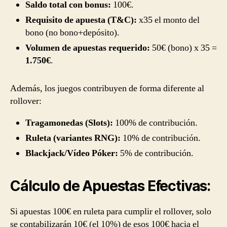
Saldo total con bonus:
100€.
Requisito de apuesta (T&C):
x35 el monto del
bono (no bono+depósito).
Volumen de apuestas requerido:
50€ (bono) x 35 =
1.750€
.
Además, los juegos contribuyen de forma diferente al
rollover:
Tragamonedas (Slots):
100% de contribución.
Ruleta (variantes RNG):
10% de contribución.
Blackjack/Vídeo Póker:
5% de contribución.
Cálculo de Apuestas Efectivas:
Si apuestas 100€ en ruleta para cumplir el rollover, solo
se contabilizarán 10€ (el 10%) de esos 100€ hacia el