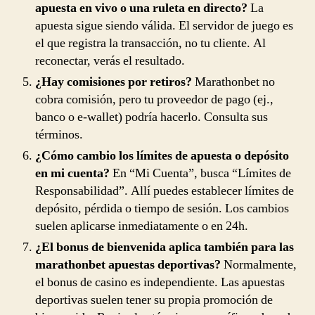
apuesta en vivo o una ruleta en directo?
La
apuesta sigue siendo válida. El servidor de juego es
el que registra la transacción, no tu cliente. Al
reconectar, verás el resultado.
¿Hay comisiones por retiros?
Marathonbet no
cobra comisión, pero tu proveedor de pago (ej.,
banco o e-wallet) podría hacerlo. Consulta sus
términos.
¿Cómo cambio los límites de apuesta o depósito
en mi cuenta?
En “Mi Cuenta”, busca “Límites de
Responsabilidad”. Allí puedes establecer límites de
depósito, pérdida o tiempo de sesión. Los cambios
suelen aplicarse inmediatamente o en 24h.
¿El bonus de bienvenida aplica también para las
marathonbet apuestas deportivas?
Normalmente,
el bonus de casino es independiente. Las apuestas
deportivas suelen tener su propia promoción de