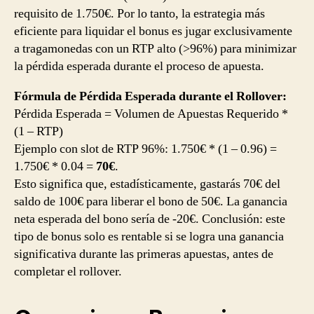
requisito de 1.750€. Por lo tanto, la estrategia más
eficiente para liquidar el bonus es jugar exclusivamente
a tragamonedas con un RTP alto (>96%) para minimizar
la pérdida esperada durante el proceso de apuesta.
Fórmula de Pérdida Esperada durante el Rollover:
Pérdida Esperada = Volumen de Apuestas Requerido *
(1 – RTP)
Ejemplo con slot de RTP 96%: 1.750€ * (1 – 0.96) =
1.750€ * 0.04 =
70€
.
Esto significa que, estadísticamente, gastarás 70€ del
saldo de 100€ para liberar el bono de 50€. La ganancia
neta esperada del bono sería de -20€. Conclusión: este
tipo de bonus solo es rentable si se logra una ganancia
significativa durante las primeras apuestas, antes de
completar el rollover.