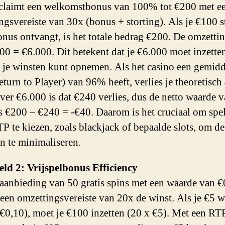
e claimt een welkomstbonus van 100% tot €200 met e
ngsvereiste van 30x (bonus + storting). Als je €100 s
nus ontvangt, is het totale bedrag €200. De omzettin
00 = €6.000. Dit betekent dat je €6.000 moet inzette
 je winsten kunt opnemen. Als het casino een gemid
turn to Player) van 96% heeft, verlies je theoretisc
Over €6.000 is dat €240 verlies, dus de netto waarde 
s €200 – €240 = -€40. Daarom is het cruciaal om spe
P te kiezen, zoals blackjack of bepaalde slots, om de
en te minimaliseren.
ld 2: Vrijspelbonus Efficiency
 aanbieding van 50 gratis spins met een waarde van €
 een omzettingsvereiste van 20x de winst. Als je €5 w
 €0,10), moet je €100 inzetten (20 x €5). Met een RT