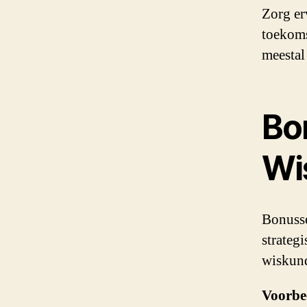
Zorg er
toekoms
meestal
Bo
Wi
Bonusse
strateg
wiskund
Voorbe