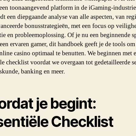
 een toonaangevend platform in de iGaming-industrie
edt een diepgaande analyse van alle aspecten, van regi
vanceerde bonusstrategieën, met een focus op veilighe
ntie en probleemoplossing. Of je nu een beginnende s
 een ervaren gamer, dit handboek geeft je de tools om
nline casino optimaal te benutten. We beginnen met 
ële checklist voordat we overgaan tot gedetailleerde se
skunde, banking en meer.
rdat je begint:
entiële Checklist