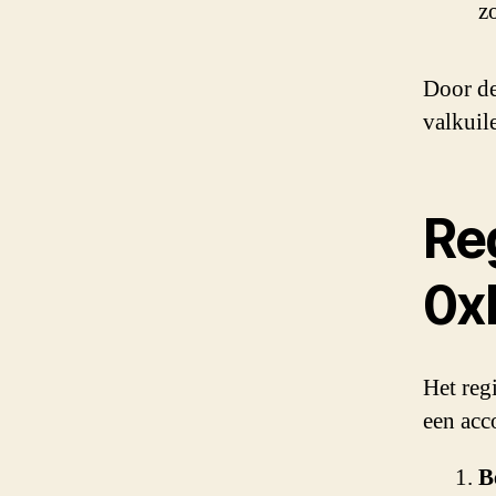
z
Door de
valkuile
Reg
0x
Het reg
een acc
B