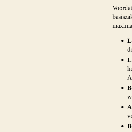
Voordat 
basiszak
maximal
L
d
L
h
A
B
w
A
v
B