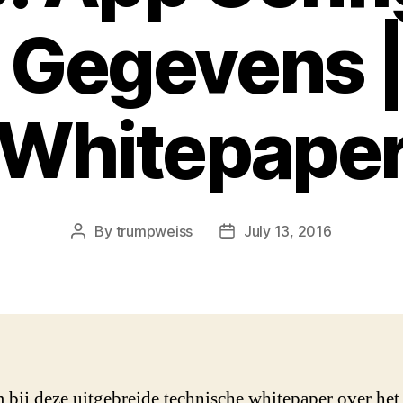
 Gegevens |
Whitepape
By
trumpweiss
July 13, 2016
Post
Post
author
date
bij deze uitgebreide technische whitepaper over he