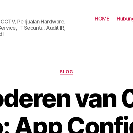
HOME
Hubung
i CCTV, Penjualan Hardware,
vice, IT Securitu, Audit IR,
ll
Categories
BLOG
deren van 
: App Confi