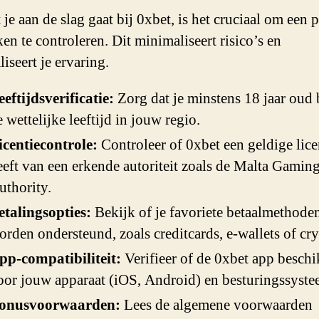
je aan de slag gaat bij 0xbet, is het cruciaal om een 
en te controleren. Dit minimaliseert risico’s en
iseert je ervaring.
eeftijdsverificatie:
Zorg dat je minstens 18 jaar oud 
e wettelijke leeftijd in jouw regio.
icentiecontrole:
Controleer of 0xbet een geldige lice
eeft van een erkende autoriteit zoals de Malta Gamin
uthority.
etalingsopties:
Bekijk of je favoriete betaalmethode
orden ondersteund, zoals creditcards, e-wallets of cry
pp-compatibiliteit:
Verifieer of de 0xbet app beschi
oor jouw apparaat (iOS, Android) en besturingssyste
onusvoorwaarden:
Lees de algemene voorwaarden