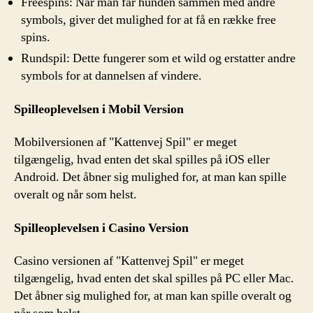
Freespins: Når man får hunden sammen med andre
symbols, giver det mulighed for at få en række free
spins.
Rundspil: Dette fungerer som et wild og erstatter andre
symbols for at dannelsen af vindere.
Spilleoplevelsen i Mobil Version
Mobilversionen af "Kattenvej Spil" er meget
tilgængelig, hvad enten det skal spilles på iOS eller
Android. Det åbner sig mulighed for, at man kan spille
overalt og når som helst.
Spilleoplevelsen i Casino Version
Casino versionen af "Kattenvej Spil" er meget
tilgængelig, hvad enten det skal spilles på PC eller Mac.
Det åbner sig mulighed for, at man kan spille overalt og