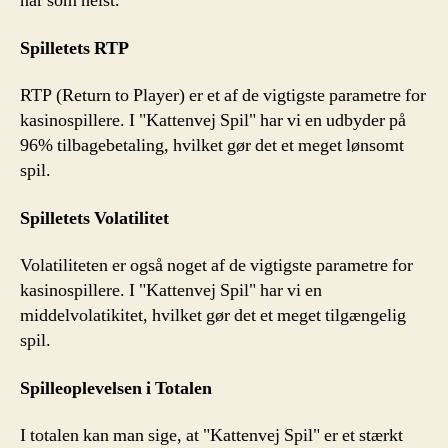
når som helst.
Spilletets RTP
RTP (Return to Player) er et af de vigtigste parametre for
kasinospillere. I "Kattenvej Spil" har vi en udbyder på
96% tilbagebetaling, hvilket gør det et meget lønsomt
spil.
Spilletets Volatilitet
Volatiliteten er også noget af de vigtigste parametre for
kasinospillere. I "Kattenvej Spil" har vi en
middelvolatikitet, hvilket gør det et meget tilgængelig
spil.
Spilleoplevelsen i Totalen
I totalen kan man sige, at "Kattenvej Spil" er et stærkt