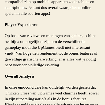
compatibel zijn op mobiele apparaten zoals tablets en
smartphones. Je kunt dus overal waar je bent online
spelen in alle soorten apps!
Player Experience
Op basis van reviews en meningen van spelers, schijnt
het bijna onmogelijk te zijn om de verschillende
gameplay modi die UpGames biedt niet interessant
vindt! Van hoge tien rendement tot de bonus features of
geweldige grafische afwerking: er is alles wat je nodig
hebt voor een volledige ervaring.
Overall Analysis
In onze eindconclusie kan duidelijk worden gezien dat
Chicken Cross van UpGames veel charmes heeft, zowel
in zijn uitbetalingsratio’s als in de bonus features.
Hierdoor voldoet dit slot aan alle criteria om interessant