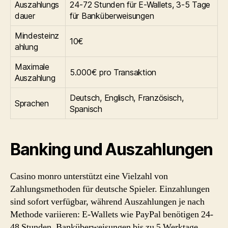
Auszahlungs
24-72 Stunden für E-Wallets, 3-5 Tage
dauer
für Banküberweisungen
Mindesteinz
10€
ahlung
Maximale
5.000€ pro Transaktion
Auszahlung
Deutsch, Englisch, Französisch,
Sprachen
Spanisch
Banking und Auszahlungen
Casino monro unterstützt eine Vielzahl von
Zahlungsmethoden für deutsche Spieler. Einzahlungen
sind sofort verfügbar, während Auszahlungen je nach
Methode variieren: E-Wallets wie PayPal benötigen 24-
48 Stunden, Banküberweisungen bis zu 5 Werktage.