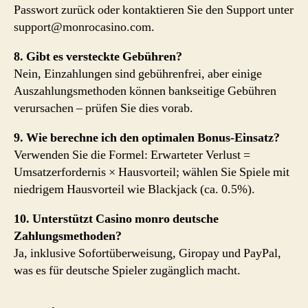
Passwort zurück oder kontaktieren Sie den Support unter
support@monrocasino.com.
8. Gibt es versteckte Gebühren?
Nein, Einzahlungen sind gebührenfrei, aber einige
Auszahlungsmethoden können bankseitige Gebühren
verursachen – prüfen Sie dies vorab.
9. Wie berechne ich den optimalen Bonus-Einsatz?
Verwenden Sie die Formel: Erwarteter Verlust =
Umsatzerfordernis × Hausvorteil; wählen Sie Spiele mit
niedrigem Hausvorteil wie Blackjack (ca. 0.5%).
10. Unterstützt Casino monro deutsche
Zahlungsmethoden?
Ja, inklusive Sofortüberweisung, Giropay und PayPal,
was es für deutsche Spieler zugänglich macht.