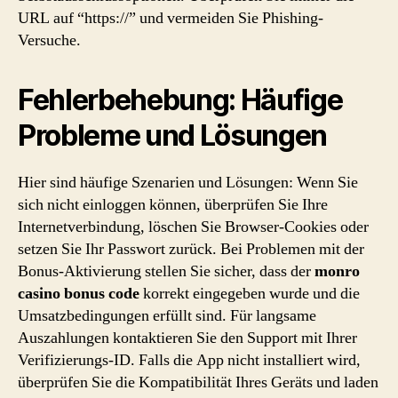
URL auf “https://” und vermeiden Sie Phishing-
Versuche.
Fehlerbehebung: Häufige
Probleme und Lösungen
Hier sind häufige Szenarien und Lösungen: Wenn Sie
sich nicht einloggen können, überprüfen Sie Ihre
Internetverbindung, löschen Sie Browser-Cookies oder
setzen Sie Ihr Passwort zurück. Bei Problemen mit der
Bonus-Aktivierung stellen Sie sicher, dass der
monro
casino bonus code
korrekt eingegeben wurde und die
Umsatzbedingungen erfüllt sind. Für langsame
Auszahlungen kontaktieren Sie den Support mit Ihrer
Verifizierungs-ID. Falls die App nicht installiert wird,
überprüfen Sie die Kompatibilität Ihres Geräts und laden