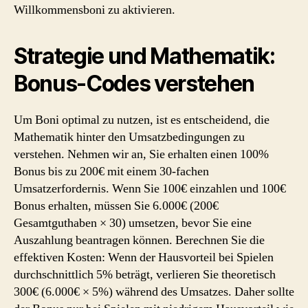
Willkommensboni zu aktivieren.
Strategie und Mathematik:
Bonus-Codes verstehen
Um Boni optimal zu nutzen, ist es entscheidend, die
Mathematik hinter den Umsatzbedingungen zu
verstehen. Nehmen wir an, Sie erhalten einen 100%
Bonus bis zu 200€ mit einem 30-fachen
Umsatzerfordernis. Wenn Sie 100€ einzahlen und 100€
Bonus erhalten, müssen Sie 6.000€ (200€
Gesamtguthaben × 30) umsetzen, bevor Sie eine
Auszahlung beantragen können. Berechnen Sie die
effektiven Kosten: Wenn der Hausvorteil bei Spielen
durchschnittlich 5% beträgt, verlieren Sie theoretisch
300€ (6.000€ × 5%) während des Umsatzes. Daher sollte