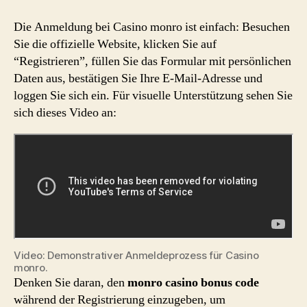
Die Anmeldung bei Casino monro ist einfach: Besuchen
Sie die offizielle Website, klicken Sie auf
“Registrieren”, füllen Sie das Formular mit persönlichen
Daten aus, bestätigen Sie Ihre E-Mail-Adresse und
loggen Sie sich ein. Für visuelle Unterstützung sehen Sie
sich dieses Video an:
Video: Demonstrativer Anmeldeprozess für Casino
monro.
Denken Sie daran, den
monro casino bonus code
während der Registrierung einzugeben, um