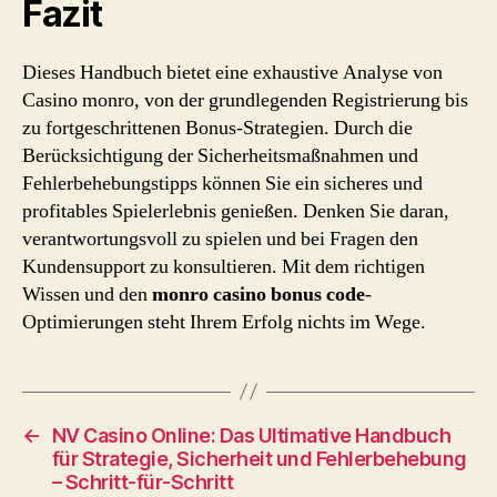
Fazit
Dieses Handbuch bietet eine exhaustive Analyse von
Casino monro, von der grundlegenden Registrierung bis
zu fortgeschrittenen Bonus-Strategien. Durch die
Berücksichtigung der Sicherheitsmaßnahmen und
Fehlerbehebungstipps können Sie ein sicheres und
profitables Spielerlebnis genießen. Denken Sie daran,
verantwortungsvoll zu spielen und bei Fragen den
Kundensupport zu konsultieren. Mit dem richtigen
Wissen und den
monro casino bonus code
-
Optimierungen steht Ihrem Erfolg nichts im Wege.
←
NV Casino Online: Das Ultimative Handbuch
für Strategie, Sicherheit und Fehlerbehebung
– Schritt-für-Schritt