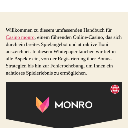
author
date
Willkommen zu diesem umfassenden Handbuch für
Casino monro
, einem führenden Online-Casino, das sich
durch ein breites Spielangebot und attraktive Boni
auszeichnet. In diesem Whitepaper tauchen wir tief in
alle Aspekte ein, von der Registrierung über Bonus-
Strategien bis hin zur Fehlerbehebung, um Ihnen ein
nahtloses Spielerlebnis zu ermöglichen.