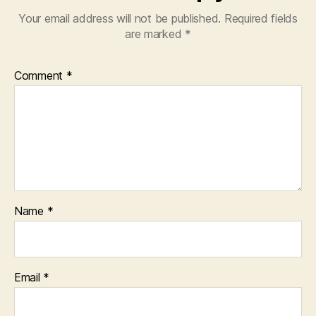
Your email address will not be published.
Required fields
are marked
*
Comment
*
Name
*
Email
*