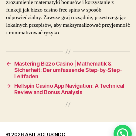
zrozumienie matematyki bonusów i korzystanie z
funkcji jak bizzo casino free spins w sposób
odpowiedzialny. Zawsze graj rozsądnie, przestrzegając
lokalnych przepisów, aby maksymalizować przyjemność
i minimalizować ryzyko.
←
Mastering Bizzo Casino | Mathematik &
Sicherheit: Der umfassende Step-by-Step-
Leitfaden
→
Hellspin Casino App Navigation: A Technical
Review and Bonus Analysis
© 2026
ABIT SOLUSINDO
Up
↑