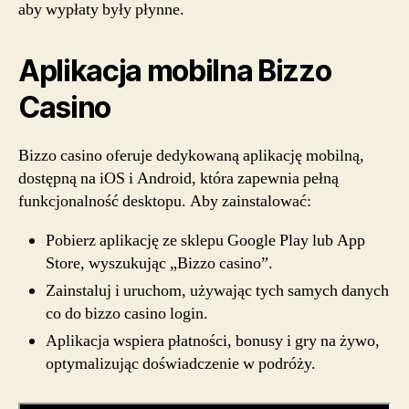
aby wypłaty były płynne.
Aplikacja mobilna Bizzo
Casino
Bizzo casino oferuje dedykowaną aplikację mobilną,
dostępną na iOS i Android, która zapewnia pełną
funkcjonalność desktopu. Aby zainstalować:
Pobierz aplikację ze sklepu Google Play lub App
Store, wyszukując „Bizzo casino”.
Zainstaluj i uruchom, używając tych samych danych
co do bizzo casino login.
Aplikacja wspiera płatności, bonusy i gry na żywo,
optymalizując doświadczenie w podróży.