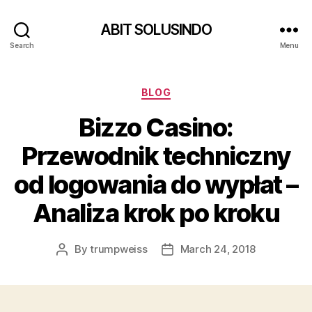
ABIT SOLUSINDO
Search
Menu
Categories
BLOG
Bizzo Casino:
Przewodnik techniczny
od logowania do wypłat –
Analiza krok po kroku
By
trumpweiss
March 24, 2018
Post
Post
author
date