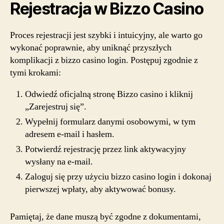
Rejestracja w Bizzo Casino
Proces rejestracji jest szybki i intuicyjny, ale warto go
wykonać poprawnie, aby uniknąć przyszłych
komplikacji z bizzo casino login. Postępuj zgodnie z
tymi krokami:
Odwiedź oficjalną stronę Bizzo casino i kliknij
„Zarejestruj się”.
Wypełnij formularz danymi osobowymi, w tym
adresem e-mail i hasłem.
Potwierdź rejestrację przez link aktywacyjny
wysłany na e-mail.
Zaloguj się przy użyciu bizzo casino login i dokonaj
pierwszej wpłaty, aby aktywować bonusy.
Pamiętaj, że dane muszą być zgodne z dokumentami,