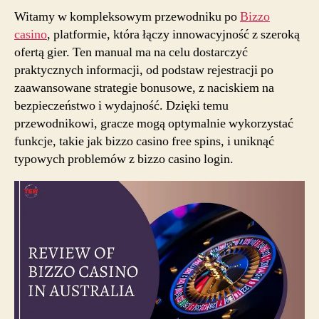
Witamy w kompleksowym przewodniku po
Bizzo
casino
, platformie, która łączy innowacyjność z szeroką
ofertą gier. Ten manual ma na celu dostarczyć
praktycznych informacji, od podstaw rejestracji po
zaawansowane strategie bonusowe, z naciskiem na
bezpieczeństwo i wydajność. Dzięki temu
przewodnikowi, gracze mogą optymalnie wykorzystać
funkcje, takie jak bizzo casino free spins, i uniknąć
typowych problemów z bizzo casino login.