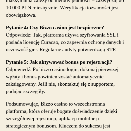
maksymalna zależy od metody płatności – zazwyczaj do
10 000 PLN miesięcznie. Weryfikacja tożsamości jest
obowiązkowa.
Pytanie 4: Czy Bizzo casino jest bezpieczne?
Odpowiedź: Tak, platforma używa szyfrowania SSL i
posiada licencję Curacao, co zapewnia ochronę danych i
uczciwość gier. Regularne audyty potwierdzają RTP.
Pytanie 5: Jak aktywować bonus po rejestracji?
Odpowiedź: Po bizzo casino login, dokonaj pierwszej
wpłaty i bonus powinien zostać automatycznie
zaksięgowany. Jeśli nie, skontaktuj się z supportem,
podając szczegóły.
Podsumowując, Bizzo casino to wszechstronna
platforma, która oferuje bogate doświadczenie dzięki
szczegółowej rejestracji, aplikacji mobilnej i
strategicznym bonusom. Kluczem do sukcesu jest