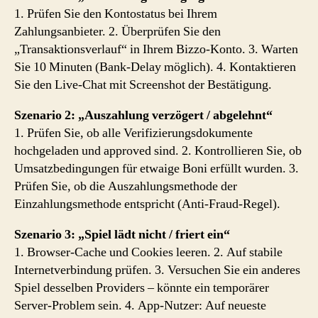
1. Prüfen Sie den Kontostatus bei Ihrem
Zahlungsanbieter. 2. Überprüfen Sie den
„Transaktionsverlauf“ in Ihrem Bizzo-Konto. 3. Warten
Sie 10 Minuten (Bank-Delay möglich). 4. Kontaktieren
Sie den Live-Chat mit Screenshot der Bestätigung.
Szenario 2: „Auszahlung verzögert / abgelehnt“
1. Prüfen Sie, ob alle Verifizierungsdokumente
hochgeladen und approved sind. 2. Kontrollieren Sie, ob
Umsatzbedingungen für etwaige Boni erfüllt wurden. 3.
Prüfen Sie, ob die Auszahlungsmethode der
Einzahlungsmethode entspricht (Anti-Fraud-Regel).
Szenario 3: „Spiel lädt nicht / friert ein“
1. Browser-Cache und Cookies leeren. 2. Auf stabile
Internetverbindung prüfen. 3. Versuchen Sie ein anderes
Spiel desselben Providers – könnte ein temporärer
Server-Problem sein. 4. App-Nutzer: Auf neueste