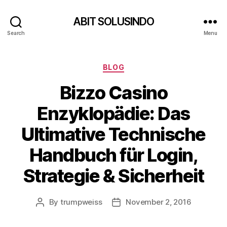
ABIT SOLUSINDO
Search
Menu
Categories
BLOG
Bizzo Casino
Enzyklopädie: Das
Ultimative Technische
Handbuch für Login,
Strategie & Sicherheit
By
trumpweiss
November 2, 2016
Post
Post
author
date