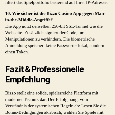
filtert das Spielportfolio basierend auf Ihrer IP-Adresse.
10. Wie sicher ist die Bizzo Casino App gegen Man-
in-the-Middle-Angriffe?
Die App nutzt denselben 256-bit SSL-Tunnel wie die
Webseite. Zusätzlich signiert der Code, um
Manipulationen zu verhindern. Die biometrische
Anmeldung speichert keine Passwörter lokal, sondern
einen Token.
Fazit & Professionelle
Empfehlung
Bizzo stellt eine solide, spielerreiche Plattform mit
moderner Technik dar. Der Erfolg hängt vom
Verständnis der systemischen Regeln ab: Lesen Sie die
Bonus-Bedingungen akribisch, wählen Sie Spiele mit