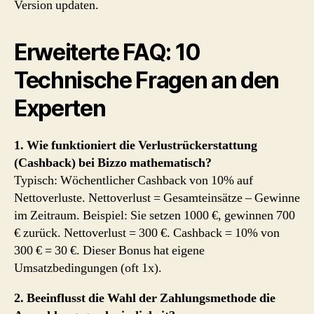
Version updaten.
Erweiterte FAQ: 10
Technische Fragen an den
Experten
1. Wie funktioniert die Verlustrückerstattung
(Cashback) bei Bizzo mathematisch?
Typisch: Wöchentlicher Cashback von 10% auf
Nettoverluste. Nettoverlust = Gesamteinsätze – Gewinne
im Zeitraum. Beispiel: Sie setzen 1000 €, gewinnen 700
€ zurück. Nettoverlust = 300 €. Cashback = 10% von
300 € = 30 €. Dieser Bonus hat eigene
Umsatzbedingungen (oft 1x).
2. Beeinflusst die Wahl der Zahlungsmethode die