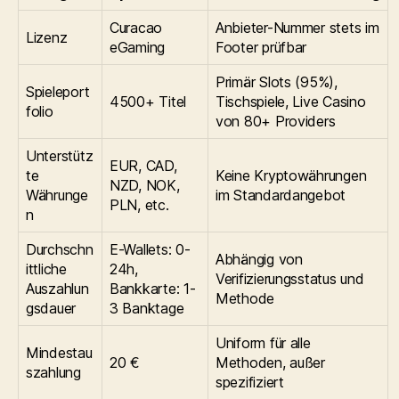
Curacao
Anbieter-Nummer stets im
Lizenz
eGaming
Footer prüfbar
Primär Slots (95%),
Spieleport
4500+ Titel
Tischspiele, Live Casino
folio
von 80+ Providers
Unterstütz
EUR, CAD,
te
Keine Kryptowährungen
NZD, NOK,
Währunge
im Standardangebot
PLN, etc.
n
Durchschn
E-Wallets: 0-
Abhängig von
ittliche
24h,
Verifizierungsstatus und
Auszahlun
Bankkarte: 1-
Methode
gsdauer
3 Banktage
Uniform für alle
Mindestau
20 €
Methoden, außer
szahlung
spezifiziert