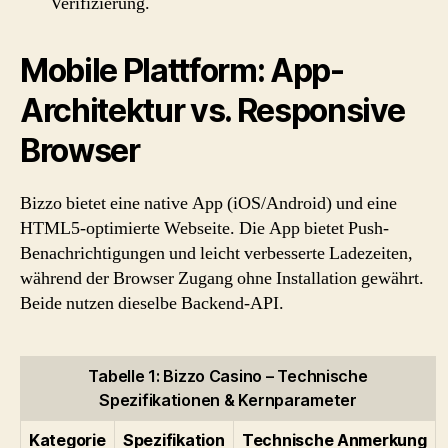
Verifizierung.
Mobile Plattform: App-
Architektur vs. Responsive
Browser
Bizzo bietet eine native App (iOS/Android) und eine
HTML5-optimierte Webseite. Die App bietet Push-
Benachrichtigungen und leicht verbesserte Ladezeiten,
während der Browser Zugang ohne Installation gewährt.
Beide nutzen dieselbe Backend-API.
Tabelle 1: Bizzo Casino – Technische
Spezifikationen & Kernparameter
Kategorie
Spezifikation
Technische Anmerkung