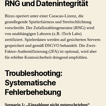
RNG und Datenintegrität
Bizzo operiert unter einer Curacao-Lizenz, die
grundlegende Spielerfairness und Streitschlichtung
vorschreibt. Der Zufallszahlengenerator (RNG) wird
von unabhängigen Laboren (z.B. iTech Labs)
zertifiziert. Spielerdaten werden auf gesicherten Servern
gespeichert und gemäß DSGVO behandelt. Die Zwei-
Faktor-Authentifizierung (2FA) ist optional, wird aber
für erhöhte Kontosicherheit dringend empfohlen.
Troubleshooting:
Systematische
Fehlerbehebung
Szenario 1: „Einzahlung nicht gutgeschrieben“