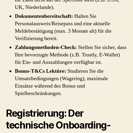
UK, Niederlande).
Dokumentenbereitschaft:
Halten Sie
Personalausweis/Reisepass und eine aktuelle
Meldebestätigung (max. 3 Monate alt) für die
Verifizierung bereit.
Zahlungsmethoden-Check:
Stellen Sie sicher, dass
Ihre bevorzugte Methode (z.B. Trustly, E-Wallet)
für Ein- und Auszahlungen verfügbar ist.
Bonus-T&Cs Lektüre:
Studieren Sie die
Umsatzbedingungen (Wagering), maximale
Einsätze während des Bonus und
Spielbeschränkungen.
Registrierung: Der
technische Onboarding-