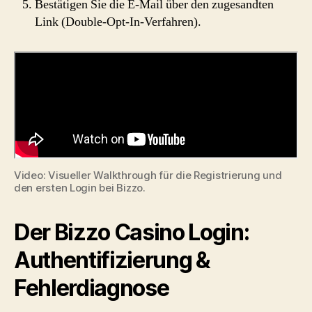
Bestätigen Sie die E-Mail über den zugesandten
Link (Double-Opt-In-Verfahren).
Video: Visueller Walkthrough für die Registrierung und
den ersten Login bei Bizzo.
Der Bizzo Casino Login:
Authentifizierung &
Fehlerdiagnose