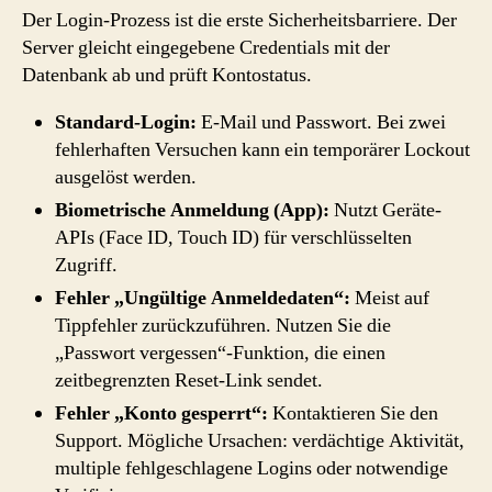
Der Login-Prozess ist die erste Sicherheitsbarriere. Der
Server gleicht eingegebene Credentials mit der
Datenbank ab und prüft Kontostatus.
Standard-Login:
E-Mail und Passwort. Bei zwei
fehlerhaften Versuchen kann ein temporärer Lockout
ausgelöst werden.
Biometrische Anmeldung (App):
Nutzt Geräte-
APIs (Face ID, Touch ID) für verschlüsselten
Zugriff.
Fehler „Ungültige Anmeldedaten“:
Meist auf
Tippfehler zurückzuführen. Nutzen Sie die
„Passwort vergessen“-Funktion, die einen
zeitbegrenzten Reset-Link sendet.
Fehler „Konto gesperrt“:
Kontaktieren Sie den
Support. Mögliche Ursachen: verdächtige Aktivität,
multiple fehlgeschlagene Logins oder notwendige