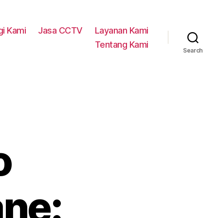
i Kami
Jasa CCTV
Layanan Kami
Tentang Kami
Search
o
ne: