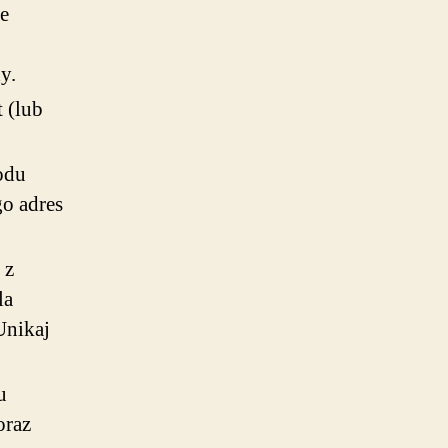
że
y.
 (lub
odu
o adres
.
 z
la
Unikaj
u
oraz