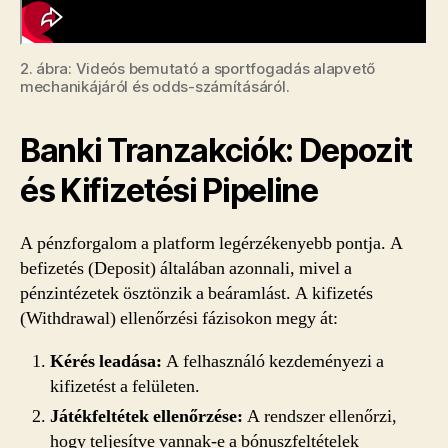
2. ábra: Videós bemutató a sportfogadás alapvető
mechanikájáról és odds-számításáról.
Banki Tranzakciók: Depozit
és Kifizetési Pipeline
A pénzforgalom a platform legérzékenyebb pontja. A
befizetés (Deposit) általában azonnali, mivel a
pénzintézetek ösztönzik a beáramlást. A kifizetés
(Withdrawal) ellenőrzési fázisokon megy át:
Kérés leadása:
A felhasználó kezdeményezi a
kifizetést a felületen.
Játékfeltétek ellenőrzése:
A rendszer ellenőrzi,
hogy teljesítve vannak-e a bónuszfeltételek