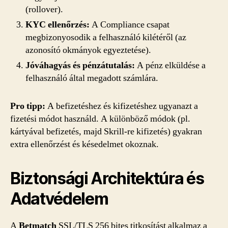
(rollover).
KYC ellenőrzés:
A Compliance csapat
megbizonyosodik a felhasználó kilétéről (az
azonosító okmányok egyeztetése).
Jóváhagyás és pénzátutalás:
A pénz elküldése a
felhasználó által megadott számlára.
Pro tipp:
A befizetéshez és kifizetéshez ugyanazt a
fizetési módot használd. A különböző módok (pl.
kártyával befizetés, majd Skrill-re kifizetés) gyakran
extra ellenőrzést és késedelmet okoznak.
Biztonsági Architektúra és
Adatvédelem
A
Betmatch
SSL/TLS 256 bites titkosítást alkalmaz a