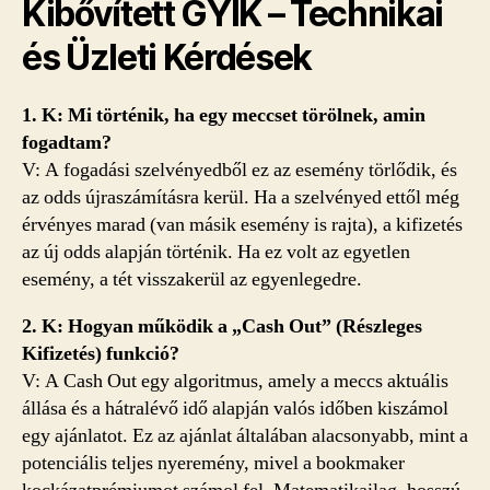
Kibővített GYIK – Technikai
és Üzleti Kérdések
1. K: Mi történik, ha egy meccset törölnek, amin
fogadtam?
V: A fogadási szelvényedből ez az esemény törlődik, és
az odds újraszámításra kerül. Ha a szelvényed ettől még
érvényes marad (van másik esemény is rajta), a kifizetés
az új odds alapján történik. Ha ez volt az egyetlen
esemény, a tét visszakerül az egyenlegedre.
2. K: Hogyan működik a „Cash Out” (Részleges
Kifizetés) funkció?
V: A Cash Out egy algoritmus, amely a meccs aktuális
állása és a hátralévő idő alapján valós időben kiszámol
egy ajánlatot. Ez az ajánlat általában alacsonyabb, mint a
potenciális teljes nyeremény, mivel a bookmaker