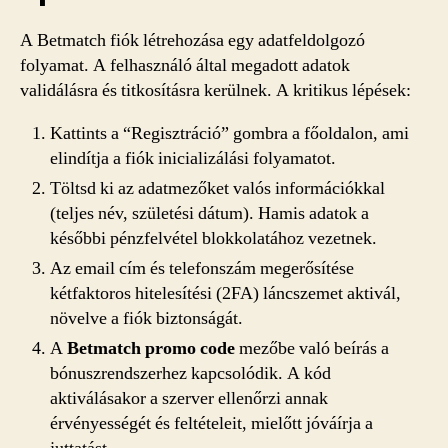
A Betmatch fiók létrehozása egy adatfeldolgozó
folyamat. A felhasználó által megadott adatok
validálásra és titkosításra kerülnek. A kritikus lépések:
Kattints a “Regisztráció” gombra a főoldalon, ami
elindítja a fiók inicializálási folyamatot.
Töltsd ki az adatmezőket valós információkkal
(teljes név, születési dátum). Hamis adatok a
későbbi pénzfelvétel blokkolatához vezetnek.
Az email cím és telefonszám megerősítése
kétfaktoros hitelesítési (2FA) láncszemet aktivál,
növelve a fiók biztonságát.
A
Betmatch promo code
mezőbe való beírás a
bónuszrendszerhez kapcsolódik. A kód
aktiválásakor a szerver ellenőrzi annak
érvényességét és feltételeit, mielőtt jóváírja a