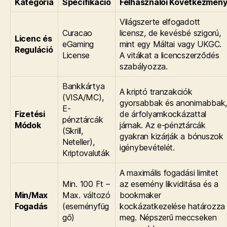
Kategória
Specifikáció
Felhasználói Következmén
Világszerte elfogadott
Curacao
licensz, de kevésbé szigorú,
Licenc és
eGaming
mint egy Máltai vagy UKGC.
Reguláció
License
A vitákat a licencszerződés
szabályozza.
Bankkártya
A kriptó tranzakciók
(VISA/MC),
gyorsabbak és anonimabbak,
E-
Fizetési
de árfolyamkockázattal
pénztárcák
Módok
járnak. Az e-pénztárcák
(Skrill,
gyakran kizárják a bónuszok
Neteller),
igénybevételét.
Kriptovaluták
A maximális fogadási limitet
Min. 100 Ft –
az esemény likviditása és a
Min/Max
Max. változó
bookmaker
Fogadás
(eseményfüg
kockázatkezelése határozza
gő)
meg. Népszerű meccseken