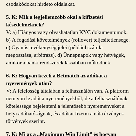
csodakódokat hirdető oldalakat.
5. K: Mik a legjellemzőbb okai a kifizetési
késedelmeknek?
V: a) Hiányos vagy olvashatatlan KYC dokumentumok.
b) A fogadási követelmények (rollover) teljesítetlensége.
c) Gyanús tevékenység jelei (például számla
megosztása, arbitrázs). d) Ünnepnapok vagy hétvégék,
amikor a banki rendszerek lassabban működnek.
6. K: Hogyan kezeli a Betmatch az adókat a
nyeremények után?
V: A felelősség általában a felhasználón van. A platform
nem von le adót a nyereményekből, de a felhasználónak
kötelessége bejelenteni a jelentősebb nyereményeket a
helyi adóhatóságnak, és adókat fizetni a nála érvényes
törvények szerint.
7. K: Mi az a „Maximum Win Limit” és hogyan