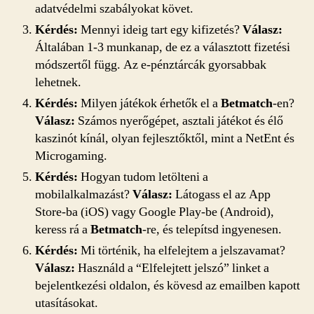
adatvédelmi szabályokat követ.
Kérdés:
Mennyi ideig tart egy kifizetés?
Válasz:
Általában 1-3 munkanap, de ez a választott fizetési
módszertől függ. Az e-pénztárcák gyorsabbak
lehetnek.
Kérdés:
Milyen játékok érhetők el a
Betmatch
-en?
Válasz:
Számos nyerőgépet, asztali játékot és élő
kaszinót kínál, olyan fejlesztőktől, mint a NetEnt és
Microgaming.
Kérdés:
Hogyan tudom letölteni a
mobilalkalmazást?
Válasz:
Látogass el az App
Store-ba (iOS) vagy Google Play-be (Android),
keress rá a
Betmatch
-re, és telepítsd ingyenesen.
Kérdés:
Mi történik, ha elfelejtem a jelszavamat?
Válasz:
Használd a “Elfelejtett jelszó” linket a
bejelentkezési oldalon, és kövesd az emailben kapott
utasításokat.