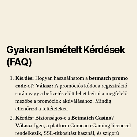
Gyakran Ismételt Kérdések
(FAQ)
Kérdés:
Hogyan használhatom a
betmatch promo
code
-ot?
Válasz:
A promóciós kódot a regisztráció
során vagy a befizetés előtt lehet beírni a megfelelő
mezőbe a promóciók aktiválásához. Mindig
ellenőrizd a feltételeket.
Kérdés:
Biztonságos-e a
Betmatch Casino
?
Válasz:
Igen, a platform Curacao eGaming licenccel
rendelkezik, SSL-titkosítást használ, és szigorú