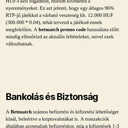
HUF-t kell fogadnod, mielőtt kiveheted a
nyereményeket. Ez azt jelenti, hogy egy átlagos 96%
RTP-jű játékkal a várható veszteség kb. 12.000 HUF
(300.000 * 0.04), tehát tervezd a játékod ennek
megfelelően. A
betmatch promo code
használata előtt
mindig ellenőrizd az aktuális feltételeket, mivel ezek
változhatnak.
Bankolás és Biztonság
A
Betmatch
számos befizetési és kifizetési lehetőséget
kínál, beleértve a kriptovalutákat is. A tranzakciók
általában azonnaliak befizetéskor, míg a kifizetések 1-3