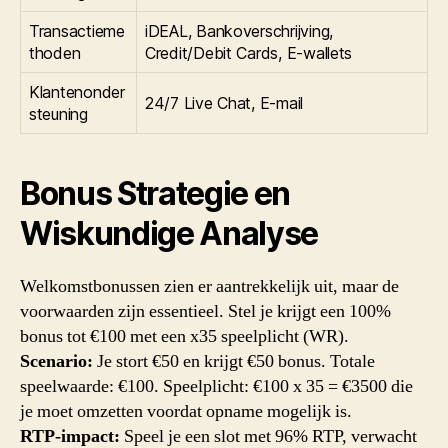
Transactieme
iDEAL, Bankoverschrijving,
thoden
Credit/Debit Cards, E-wallets
Klantenonder
24/7 Live Chat, E-mail
steuning
Bonus Strategie en
Wiskundige Analyse
Welkomstbonussen zien er aantrekkelijk uit, maar de
voorwaarden zijn essentieel. Stel je krijgt een 100%
bonus tot €100 met een x35 speelplicht (WR).
Scenario:
Je stort €50 en krijgt €50 bonus. Totale
speelwaarde: €100. Speelplicht: €100 x 35 = €3500 die
je moet omzetten voordat opname mogelijk is.
RTP-impact:
Speel je een slot met 96% RTP, verwacht