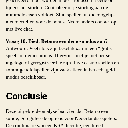
geactiveerd moet worden in de “Bonussen” sectie of
tijdens het storten. Controleer of je storting aan de
minimale eisen voldoet. Sluit spellen uit die mogelijk
niet meetellen voor de bonus. Neem anders contact op
met live chat.
Vraag 10: Biedt Betamo een demo-modus aan?
Antwoord: Veel slots zijn beschikbaar in een “gratis
speel” of demo-modus. Hiervoor hoef je niet per se
ingelogd of geregistreerd te zijn. Live casino spellen en
sommige tafelspellen zijn vaak alleen in het echt geld
modus beschikbaar.
Conclusie
Deze uitgebreide analyse laat zien dat Betamo een
solide, gereguleerde optie is voor Nederlandse spelers.
De combinatie van een KSA-licentie, een breed