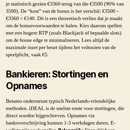
je statistisch gezien €3360 terug van die €3500 (96% van
3500). De “kost” van de bonus is het verschil: €3500 –
€3360 = €140. Dit is een theoretisch verlies dat je maakt
om de bonusvoorwaarden te halen. Kies daarom spellen
met een hogere RTP (zoals Blackjack of bepaalde slots)
om de house edge te minimaliseren. Lees altijd de
maximale inzet per beurt tijdens het voltooien van de
speelplicht, vaak €5.
Bankieren: Stortingen en
Opnames
Betamo ondersteunt typisch Nederlands-vriendelijke
methoden. iDEAL is de snelste route voor stortingen, die
direct worden bijgeschreven. Opnames via
bankoverschrijving kunnen 1-3 werkdagen duren. E-