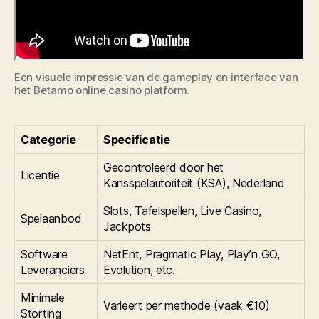
Een visuele impressie van de gameplay en interface van
het Betamo online casino platform.
Categorie
Specificatie
Gecontroleerd door het
Licentie
Kansspelautoriteit (KSA), Nederland
Slots, Tafelspellen, Live Casino,
Spelaanbod
Jackpots
Software
NetEnt, Pragmatic Play, Play’n GO,
Leveranciers
Evolution, etc.
Minimale
Varieert per methode (vaak €10)
Storting