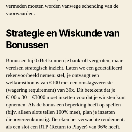
vermeden moeten worden vanwege schending van de
voorwaarden.
Strategie en Wiskunde van
Bonussen
Bonussen bij 0xBet kunnen je bankroll vergroten, maar
vereisen strategisch inzicht. Laten we een gedetailleerd
rekenvoorbeeld nemen: stel, je ontvangt een
welkomstbonus van €100 met een omslagsvereiste
(wagering requirement) van 30x. Dit betekent dat je
€100 x 30 = €3000 moet inzetten voordat je winsten kunt
opnemen. Als de bonus een beperking heeft op spellen
(bijv. alleen slots tellen 100% mee), plan je inzetten
dienovereenkomstig. Bereken het verwachte rendement:
als een slot een RTP (Return to Player) van 96% heeft,