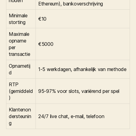
hoden
Ethereum), bankoverschrijving
Minimale
€10
storting
Maximale
opname
€5000
per
transactie
Opnametij
1-5 werkdagen, afhankelijk van methode
d
RTP
(gemiddeld
95-97% voor slots, variërend per spel
)
Klantenon
dersteunin
24/7 live chat, e-mail, telefoon
g