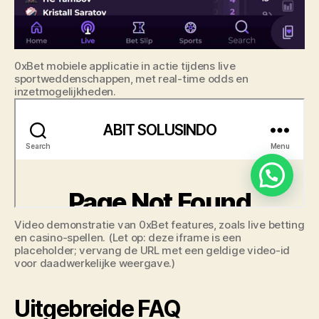
0xBet mobiele applicatie in actie tijdens live
sportweddenschappen, met real-time odds en
inzetmogelijkheden.
Video demonstratie van 0xBet features, zoals live betting
en casino-spellen. (Let op: deze iframe is een
placeholder; vervang de URL met een geldige video-id
voor daadwerkelijke weergave.)
Uitgebreide FAQ