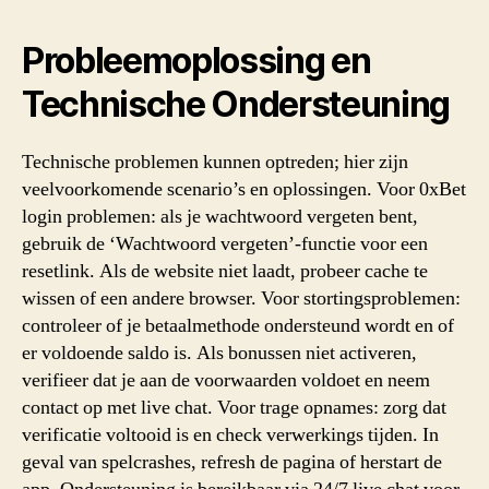
Probleemoplossing en
Technische Ondersteuning
Technische problemen kunnen optreden; hier zijn
veelvoorkomende scenario’s en oplossingen. Voor 0xBet
login problemen: als je wachtwoord vergeten bent,
gebruik de ‘Wachtwoord vergeten’-functie voor een
resetlink. Als de website niet laadt, probeer cache te
wissen of een andere browser. Voor stortingsproblemen:
controleer of je betaalmethode ondersteund wordt en of
er voldoende saldo is. Als bonussen niet activeren,
verifieer dat je aan de voorwaarden voldoet en neem
contact op met live chat. Voor trage opnames: zorg dat
verificatie voltooid is en check verwerkings tijden. In
geval van spelcrashes, refresh de pagina of herstart de