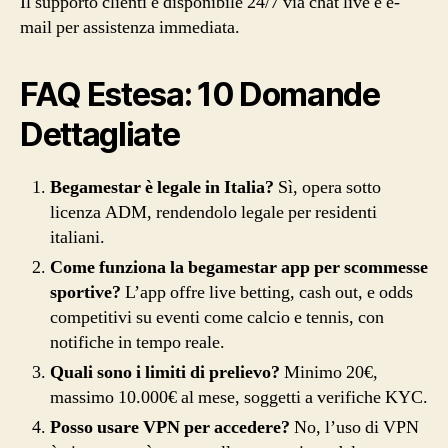
Il supporto clienti è disponibile 24/7 via chat live e e-
mail per assistenza immediata.
FAQ Estesa: 10 Domande
Dettagliate
Begamestar è legale in Italia?
Sì, opera sotto
licenza ADM, rendendolo legale per residenti
italiani.
Come funziona la begamestar app per scommesse
sportive?
L’app offre live betting, cash out, e odds
competitivi su eventi come calcio e tennis, con
notifiche in tempo reale.
Quali sono i limiti di prelievo?
Minimo 20€,
massimo 10.000€ al mese, soggetti a verifiche KYC.
Posso usare VPN per accedere?
No, l’uso di VPN