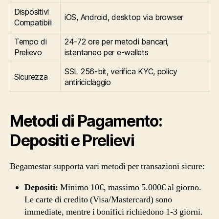
Dispositivi
iOS, Android, desktop via browser
Compatibili
Tempo di
24-72 ore per metodi bancari,
Prelievo
istantaneo per e-wallets
SSL 256-bit, verifica KYC, policy
Sicurezza
antiriciclaggio
Metodi di Pagamento:
Depositi e Prelievi
Begamestar supporta vari metodi per transazioni sicure:
Depositi:
Minimo 10€, massimo 5.000€ al giorno.
Le carte di credito (Visa/Mastercard) sono
immediate, mentre i bonifici richiedono 1-3 giorni.