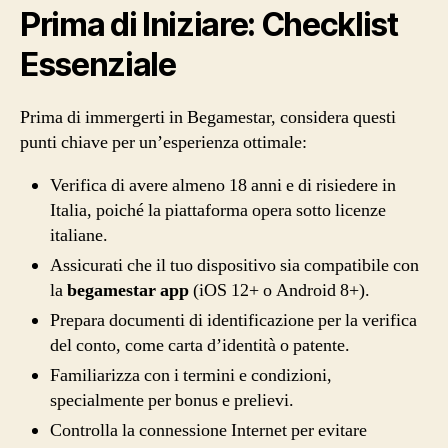
Prima di Iniziare: Checklist
Essenziale
Prima di immergerti in Begamestar, considera questi
punti chiave per un’esperienza ottimale:
Verifica di avere almeno 18 anni e di risiedere in
Italia, poiché la piattaforma opera sotto licenze
italiane.
Assicurati che il tuo dispositivo sia compatibile con
la
begamestar app
(iOS 12+ o Android 8+).
Prepara documenti di identificazione per la verifica
del conto, come carta d’identità o patente.
Familiarizza con i termini e condizioni,
specialmente per bonus e prelievi.
Controlla la connessione Internet per evitare