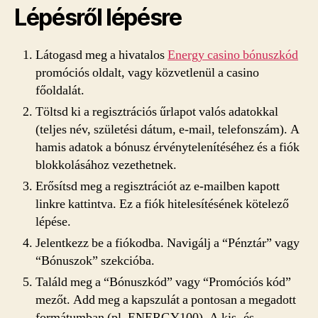
Lépésről lépésre
Látogasd meg a hivatalos
Energy casino bónuszkód
promóciós oldalt, vagy közvetlenül a casino
főoldalát.
Töltsd ki a regisztrációs űrlapot valós adatokkal
(teljes név, születési dátum, e-mail, telefonszám). A
hamis adatok a bónusz érvénytelenítéséhez és a fiók
blokkolásához vezethetnek.
Erősítsd meg a regisztrációt az e-mailben kapott
linkre kattintva. Ez a fiók hitelesítésének kötelező
lépése.
Jelentkezz be a fiókodba. Navigálj a “Pénztár” vagy
“Bónuszok” szekcióba.
Találd meg a “Bónuszkód” vagy “Promóciós kód”
mezőt. Add meg a kapszulát a pontosan a megadott
formátumban (pl. ENERGY100). A kis- és