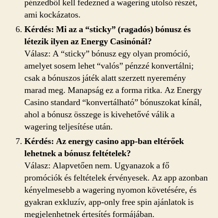
pénzedből kell fedezned a wagering utolsó részét,
ami kockázatos.
Kérdés: Mi az a “sticky” (ragadós) bónusz és
létezik ilyen az Energy Casinónál?
Válasz: A “sticky” bónusz egy olyan promóció,
amelyet sosem lehet “valós” pénzzé konvertálni;
csak a bónuszos játék alatt szerzett nyeremény
marad meg. Manapság ez a forma ritka. Az Energy
Casino standard “konvertálható” bónuszokat kínál,
ahol a bónusz összege is kivehetővé válik a
wagering teljesítése után.
Kérdés: Az energy casino app-ban eltérőek
lehetnek a bónusz feltételek?
Válasz: Alapvetően nem. Ugyanazok a fő
promóciók és feltételek érvényesek. Az app azonban
kényelmesebb a wagering nyomon követésére, és
gyakran exkluzív, app-only free spin ajánlatok is
megjelenhetnek értesítés formájában.