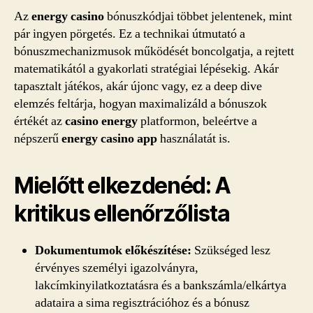
Az
energy casino
bónuszkódjai többet jelentenek, mint
pár ingyen pörgetés. Ez a technikai útmutató a
bónuszmechanizmusok működését boncolgatja, a rejtett
matematikától a gyakorlati stratégiai lépésekig. Akár
tapasztalt játékos, akár újonc vagy, ez a deep dive
elemzés feltárja, hogyan maximalizáld a bónuszok
értékét az
casino energy
platformon, beleértve a
népszerű
energy casino app
használatát is.
Mielőtt elkezdenéd: A
kritikus ellenőrzőlista
Dokumentumok előkészítése:
Szükséged lesz
érvényes személyi igazolványra,
lakcímkinyilatkoztatásra és a bankszámla/elkártya
adataira a sima regisztrációhoz és a bónusz