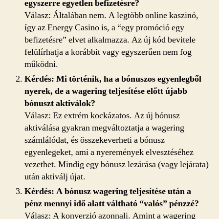
egyszerre egyetlen befizetésre?
Válasz: Általában nem. A legtöbb online kaszinó,
így az Energy Casino is, a “egy promóció egy
befizetésre” elvet alkalmazza. Az új kód bevitele
felülírhatja a korábbit vagy egyszerűen nem fog
működni.
Kérdés: Mi történik, ha a bónuszos egyenlegből
nyerek, de a wagering teljesítése előtt újabb
bónuszt aktiválok?
Válasz: Ez extrém kockázatos. Az új bónusz
aktiválása gyakran megváltoztatja a wagering
számlálódat, és összekeverheti a bónusz
egyenlegeket, ami a nyeremények elvesztéséhez
vezethet. Mindig egy bónusz lezárása (vagy lejárata)
után aktiválj újat.
Kérdés: A bónusz wagering teljesítése után a
pénz mennyi idő alatt váltható “valós” pénzzé?
Válasz: A konverzió azonnali. Amint a wagering