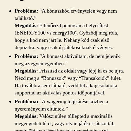
Probléma:
“A bónuszkód érvénytelen vagy nem
található.”
Megoldás:
Ellenőrizd pontosan a helyesítést
(ENERGY100 vs energy100). Győződj meg róla,
hogy a kód nem járt le. Néhány kód csak első
depozitra, vagy csak új játékosoknak érvényes.
Probléma:
“A bónuszt aktiváltam, de nem jelenik
meg az egyenlegemben.”
Megoldás:
Frissítsd az oldalt vagy lépj ki és be újra.
Nézd meg a “Bónuszok” vagy “Transakciók” fület.
Ha továbbra sem látható, vedd fel a kapcsolatot a
supporttal az aktiválás pontos időpontjával.
Probléma:
“A wagering teljesítése közben a
nyereményeim eltűntek.”
Megoldás:
Valószínűleg túllépted a maximális
megengedett tétet, vagy olyan játékot játszottál,
amely 0%-ban járul hozzá a wageringhez (pl.