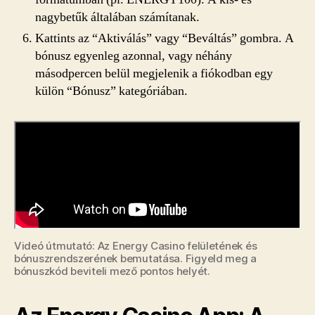
nagybetűk általában számítanak.
Kattints az “Aktiválás” vagy “Beváltás” gombra. A
bónusz egyenleg azonnal, vagy néhány
másodpercen belül megjelenik a fiókodban egy
külön “Bónusz” kategóriában.
Videó útmutató: Az Energy Casino felületének és
bónuszrendszerének bemutatása. Figyeld meg a
bónuszkód beviteli mező pontos helyét.