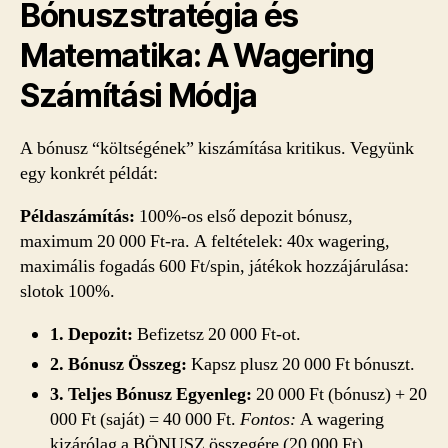
Bónuszstratégia és
Matematika: A Wagering
Számítási Módja
A bónusz “költségének” kiszámítása kritikus. Vegyünk
egy konkrét példát:
Példaszámítás:
100%-os első depozit bónusz,
maximum 20 000 Ft-ra. A feltételek: 40x wagering,
maximális fogadás 600 Ft/spin, játékok hozzájárulása:
slotok 100%.
1. Depozit:
Befizetsz 20 000 Ft-ot.
2. Bónusz Összeg:
Kapsz plusz 20 000 Ft bónuszt.
3. Teljes Bónusz Egyenleg:
20 000 Ft (bónusz) + 20
000 Ft (saját) = 40 000 Ft.
Fontos:
A wagering
kizárólag a BÖNUSZ összegére (20 000 Ft)