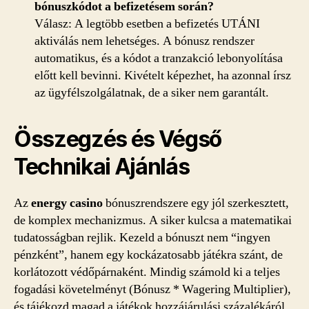
bónuszkódot a befizetésem során?
Válasz: A legtöbb esetben a befizetés UTÁNI
aktiválás nem lehetséges. A bónusz rendszer
automatikus, és a kódot a tranzakció lebonyolítása
előtt kell bevinni. Kivételt képezhet, ha azonnal írsz
az ügyfélszolgálatnak, de a siker nem garantált.
Összegzés és Végső
Technikai Ajánlás
Az
energy casino
bónuszrendszere egy jól szerkesztett,
de komplex mechanizmus. A siker kulcsa a matematikai
tudatosságban rejlik. Kezeld a bónuszt nem “ingyen
pénzként”, hanem egy kockázatosabb játékra szánt, de
korlátozott védőpárnaként. Mindig számold ki a teljes
fogadási követelményt (Bónusz * Wagering Multiplier),
és tájékozd magad a játékok hozzájárulási százalékáról.