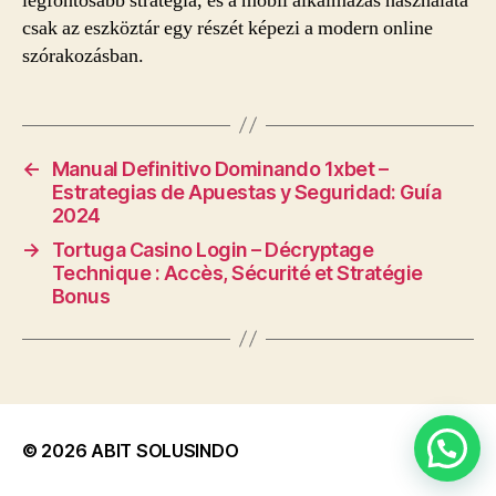
legfontosabb stratégia, és a mobil alkalmazás használata
csak az eszköztár egy részét képezi a modern online
szórakozásban.
←
Manual Definitivo Dominando 1xbet –
Estrategias de Apuestas y Seguridad: Guía
2024
→
Tortuga Casino Login – Décryptage
Technique : Accès, Sécurité et Stratégie
Bonus
© 2026
ABIT SOLUSINDO
Up
↑