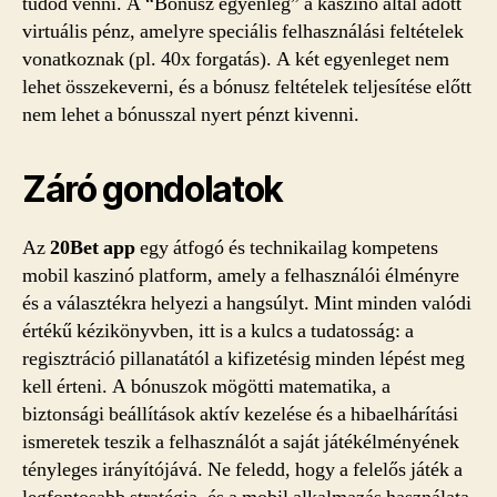
tudod venni. A “Bónusz egyenleg” a kaszinó által adott
virtuális pénz, amelyre speciális felhasználási feltételek
vonatkoznak (pl. 40x forgatás). A két egyenleget nem
lehet összekeverni, és a bónusz feltételek teljesítése előtt
nem lehet a bónusszal nyert pénzt kivenni.
Záró gondolatok
Az
20Bet app
egy átfogó és technikailag kompetens
mobil kaszinó platform, amely a felhasználói élményre
és a választékra helyezi a hangsúlyt. Mint minden valódi
értékű kézikönyvben, itt is a kulcs a tudatosság: a
regisztráció pillanatától a kifizetésig minden lépést meg
kell érteni. A bónuszok mögötti matematika, a
biztonsági beállítások aktív kezelése és a hibaelhárítási
ismeretek teszik a felhasználót a saját játékélményének
tényleges irányítójává. Ne feledd, hogy a felelős játék a