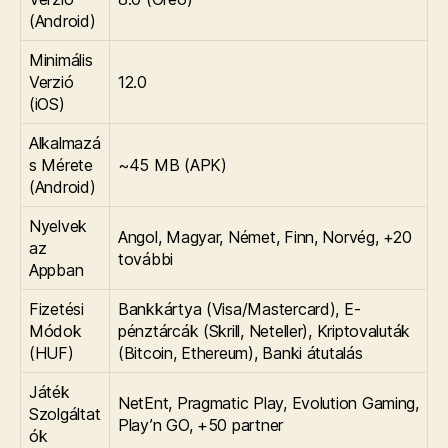
(Android)
Minimális
Verzió
12.0
(iOS)
Alkalmazá
s Mérete
~45 MB (APK)
(Android)
Nyelvek
Angol, Magyar, Német, Finn, Norvég, +20
az
további
Appban
Fizetési
Bankkártya (Visa/Mastercard), E-
Módok
pénztárcák (Skrill, Neteller), Kriptovaluták
(HUF)
(Bitcoin, Ethereum), Banki átutalás
Játék
NetEnt, Pragmatic Play, Evolution Gaming,
Szolgáltat
Play’n GO, +50 partner
ók