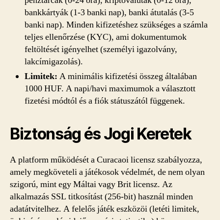
pénztárcák (0-24 óra), kriptovaluták (0-12 óra),
bankkártyák (1-3 banki nap), banki átutalás (3-5
banki nap). Minden kifizetéshez szükséges a számla
teljes ellenőrzése (KYC), ami dokumentumok
feltöltését igényelhet (személyi igazolvány,
lakcímigazolás).
Limitek:
A minimális kifizetési összeg általában
1000 HUF. A napi/havi maximumok a választott
fizetési módtól és a fiók státuszától függenek.
Biztonság és Jogi Keretek
A platform működését a Curacaoi licensz szabályozza,
amely megköveteli a játékosok védelmét, de nem olyan
szigorú, mint egy Máltai vagy Brit licensz. Az
alkalmazás SSL titkosítást (256-bit) használ minden
adatátvitelhez. A felelős játék eszközöi (letéti limitek,