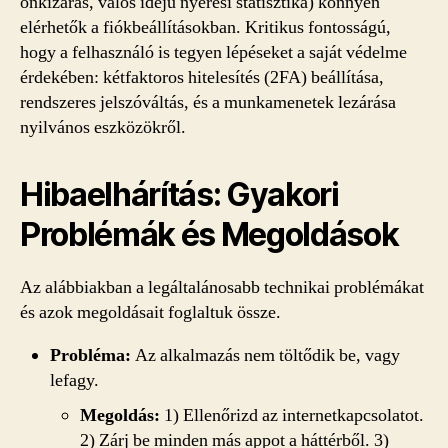
önkizárás, valós idejű nyerési statisztika) könnyen
elérhetők a fiókbeállításokban. Kritikus fontosságú,
hogy a felhasználó is tegyen lépéseket a saját védelme
érdekében: kétfaktoros hitelesítés (2FA) beállítása,
rendszeres jelszóváltás, és a munkamenetek lezárása
nyilvános eszközökről.
Hibaelhárítás: Gyakori
Problémák és Megoldások
Az alábbiakban a legáltalánosabb technikai problémákat
és azok megoldásait foglaltuk össze.
Probléma:
Az alkalmazás nem töltődik be, vagy
lefagy.
Megoldás:
1) Ellenőrizd az internetkapcsolatot.
2) Zárj be minden más appot a háttérből. 3)