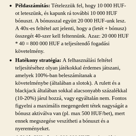
Példaszámítás:
Tételezzük fel, hogy 10 000 HUF-
ot leteszünk, és kapunk rá további 10 000 HUF
bónuszt. A bónusszal együtt 20 000 HUF-unk lesz.
A 40x-es feltétel azt jelenti, hogy a (letét + bónusz)
összegét 40-szer kell feltennünk. Azaz: 20 000 HUF
* 40 = 800 000 HUF a teljesítendő fogadási
követelmény.
Hatékony stratégia:
A felhasználási feltétel
teljesítéséhez olyan játékokkal érdemes játszani,
amelyek 100%-ban beleszámítanak a
követelménybe (általában a slotok). A rulett és a
blackjack általában sokkal alacsonyabb százalékkal
(10-20%) járul hozzá, vagy egyáltalán nem. Fontos
figyelni a maximális megengedett tétek nagyságát a
bónusz aktiválva van (pl. max 500 HUF/bet), mert
ennek megszegése veszítheti a bónuszt és a
nyereményeket.