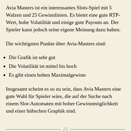
Avia Masters ist ein interessantes Slots-Spiel mit 5
Walzen und 25 Gewinnlinien. Es bietet eine gute RTP-
Wert, hohe Volatilität und einige gute Payouts an. Der
Spieler kann jedoch seine eigene Meinung dazu haben.
Die wichtigsten Punkte über Avia-Masters sind:
Die Grafik ist sehr gut
Die Volatilität ist mittel bis hoch
Es gibt einen hohen Maximalgewinn
Insgesamt scheint es so zu sein, dass Avia Masters eine
gute Wahl für Spieler wäre, die auf der Suche nach
einem Slot-Automaten mit hoher Gewinnmöglichkeit
und einer hübschen Graphik sind.