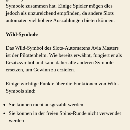
Symbole zusammen hat. Einige Spieler mögen dies
jedoch als unzureichend empfinden, da andere Slots
automaten viel höhere Auszahlungen bieten können.
Wild-Symbole
Das Wild-Symbol des Slots-Automatens Avia Masters
ist der Pilottenhelm. Wie bereits erwähnt, fungiert er als
Ersatzsymbol und kann daher alle anderen Symbole
ersetzen, um Gewinn zu erzielen.
Einige wichtige Punkte über die Funktionen von Wild-
Symbols sind:
Sie können nicht ausgezahlt werden
Sie können in der freien Spins-Runde nicht verwendet
werden