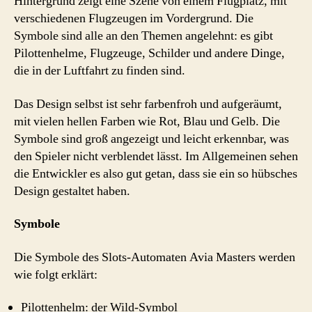
Hintergrund zeigt eine Szene von einem Flugplatz, mit
verschiedenen Flugzeugen im Vordergrund. Die
Symbole sind alle an den Themen angelehnt: es gibt
Pilottenhelme, Flugzeuge, Schilder und andere Dinge,
die in der Luftfahrt zu finden sind.
Das Design selbst ist sehr farbenfroh und aufgeräumt,
mit vielen hellen Farben wie Rot, Blau und Gelb. Die
Symbole sind groß angezeigt und leicht erkennbar, was
den Spieler nicht verblendet lässt. Im Allgemeinen sehen
die Entwickler es also gut getan, dass sie ein so hübsches
Design gestaltet haben.
Symbole
Die Symbole des Slots-Automaten Avia Masters werden
wie folgt erklärt:
Pilottenhelm: der Wild-Symbol