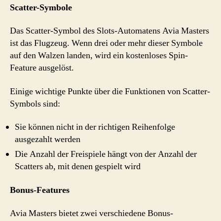
Scatter-Symbole
Das Scatter-Symbol des Slots-Automatens Avia Masters
ist das Flugzeug. Wenn drei oder mehr dieser Symbole
auf den Walzen landen, wird ein kostenloses Spin-
Feature ausgelöst.
Einige wichtige Punkte über die Funktionen von Scatter-
Symbols sind:
Sie können nicht in der richtigen Reihenfolge
ausgezahlt werden
Die Anzahl der Freispiele hängt von der Anzahl der
Scatters ab, mit denen gespielt wird
Bonus-Features
Avia Masters bietet zwei verschiedene Bonus-