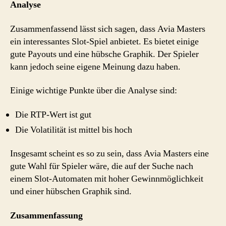
Analyse
Zusammenfassend lässt sich sagen, dass Avia Masters
ein interessantes Slot-Spiel anbietet. Es bietet einige
gute Payouts und eine hübsche Graphik. Der Spieler
kann jedoch seine eigene Meinung dazu haben.
Einige wichtige Punkte über die Analyse sind:
Die RTP-Wert ist gut
Die Volatilität ist mittel bis hoch
Insgesamt scheint es so zu sein, dass Avia Masters eine
gute Wahl für Spieler wäre, die auf der Suche nach
einem Slot-Automaten mit hoher Gewinnmöglichkeit
und einer hübschen Graphik sind.
Zusammenfassung