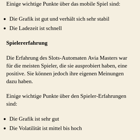
Einige wichtige Punkte über das mobile Spiel sind:
Die Grafik ist gut und verhält sich sehr stabil
Die Ladezeit ist schnell
Spielererfahrung
Die Erfahrung des Slots-Automaten Avia Masters war
für die meisten Spieler, die sie ausprobiert haben, eine
positive. Sie können jedoch ihre eigenen Meinungen
dazu haben.
Einige wichtige Punkte über den Spieler-Erfahrungen
sind:
Die Grafik ist sehr gut
Die Volatilität ist mittel bis hoch