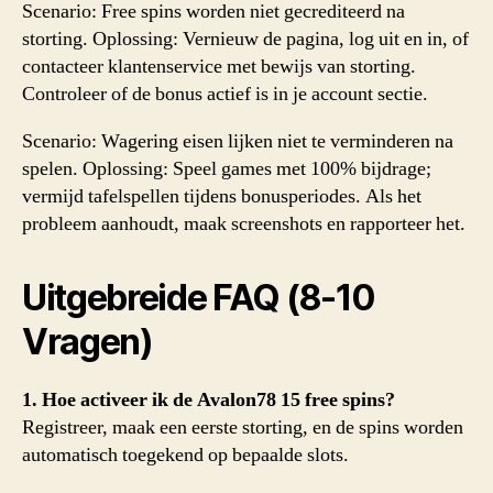
Scenario: Free spins worden niet gecrediteerd na
storting. Oplossing: Vernieuw de pagina, log uit en in, of
contacteer klantenservice met bewijs van storting.
Controleer of de bonus actief is in je account sectie.
Scenario: Wagering eisen lijken niet te verminderen na
spelen. Oplossing: Speel games met 100% bijdrage;
vermijd tafelspellen tijdens bonusperiodes. Als het
probleem aanhoudt, maak screenshots en rapporteer het.
Uitgebreide FAQ (8-10
Vragen)
1. Hoe activeer ik de Avalon78 15 free spins?
Registreer, maak een eerste storting, en de spins worden
automatisch toegekend op bepaalde slots.