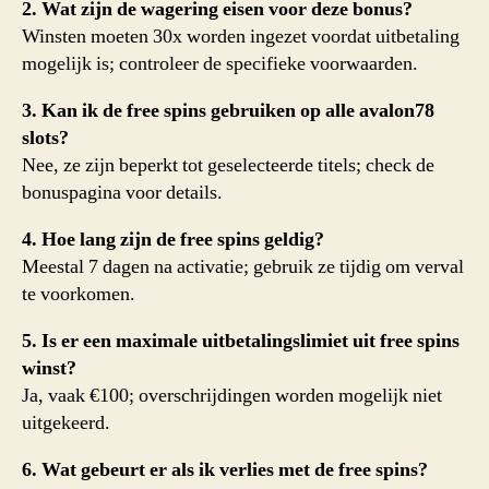
2. Wat zijn de wagering eisen voor deze bonus?
Winsten moeten 30x worden ingezet voordat uitbetaling
mogelijk is; controleer de specifieke voorwaarden.
3. Kan ik de free spins gebruiken op alle
avalon78
slots
?
Nee, ze zijn beperkt tot geselecteerde titels; check de
bonuspagina voor details.
4. Hoe lang zijn de free spins geldig?
Meestal 7 dagen na activatie; gebruik ze tijdig om verval
te voorkomen.
5. Is er een maximale uitbetalingslimiet uit free spins
winst?
Ja, vaak €100; overschrijdingen worden mogelijk niet
uitgekeerd.
6. Wat gebeurt er als ik verlies met de free spins?