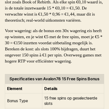
slot zoals Book of Rebirth. Als elke spin €0,10 waard is,
is de totale inzetwaarde 15 * €0,10 = €1,50. De
verwachte winst is €1,50 * 0,96 = €1,44, maar dit is
theoretisch; real-world uitkomsten variëren.
Voor wagering: als de bonus een 30x wagering eis heeft
op winsten, en je wint €5 met de free spins, moet je €5 *
30 = €150 inzetten voordat uitbetaling mogelijk is.
Bereken de kost: als slots 100% bijdragen, duurt het
ongeveer 150 spins à €1 per spin. Overweeg games met
hogere RTP voor efficiënter wagering.
Specificaties van Avalon78 15 Free Spins Bonus
Element
Details
15 free spins op geselecteerde
Bonus Type
slots