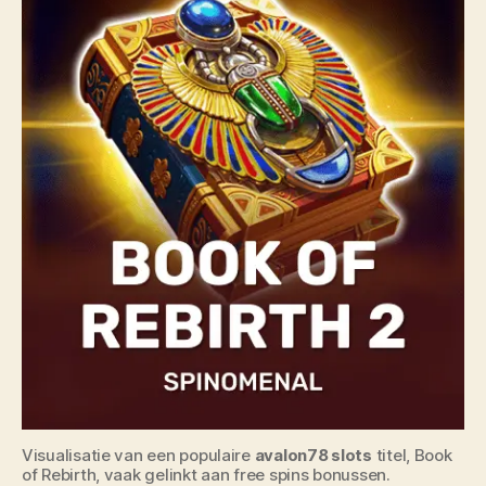
Visualisatie van een populaire
avalon78 slots
titel, Book
of Rebirth, vaak gelinkt aan free spins bonussen.