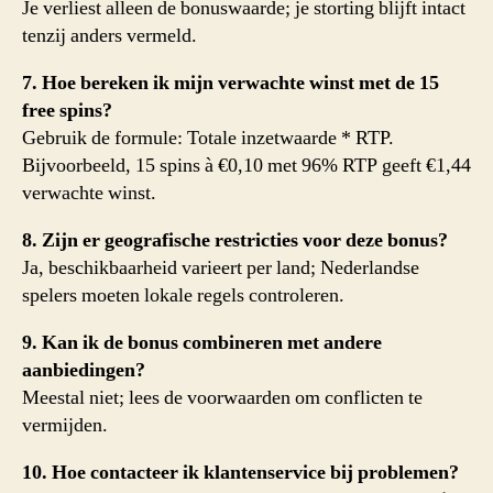
Je verliest alleen de bonuswaarde; je storting blijft intact
tenzij anders vermeld.
7. Hoe bereken ik mijn verwachte winst met de 15
free spins?
Gebruik de formule: Totale inzetwaarde * RTP.
Bijvoorbeeld, 15 spins à €0,10 met 96% RTP geeft €1,44
verwachte winst.
8. Zijn er geografische restricties voor deze bonus?
Ja, beschikbaarheid varieert per land; Nederlandse
spelers moeten lokale regels controleren.
9. Kan ik de bonus combineren met andere
aanbiedingen?
Meestal niet; lees de voorwaarden om conflicten te
vermijden.
10. Hoe contacteer ik klantenservice bij problemen?