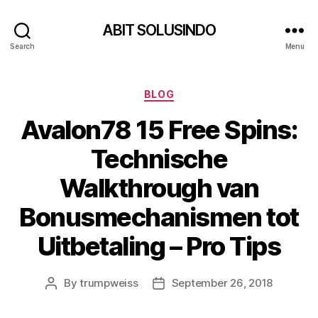
ABIT SOLUSINDO
Search
Menu
Categories
BLOG
Avalon78 15 Free Spins:
Technische
Walkthrough van
Bonusmechanismen tot
Uitbetaling – Pro Tips
By
trumpweiss
September 26, 2018
Post
Post
author
date