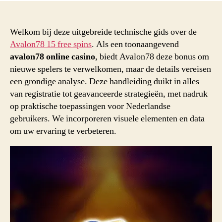
Welkom bij deze uitgebreide technische gids over de
Avalon78 15 free spins
. Als een toonaangevend
avalon78 online casino
, biedt Avalon78 deze bonus om
nieuwe spelers te verwelkomen, maar de details vereisen
een grondige analyse. Deze handleiding duikt in alles
van registratie tot geavanceerde strategieën, met nadruk
op praktische toepassingen voor Nederlandse
gebruikers. We incorporeren visuele elementen en data
om uw ervaring te verbeteren.