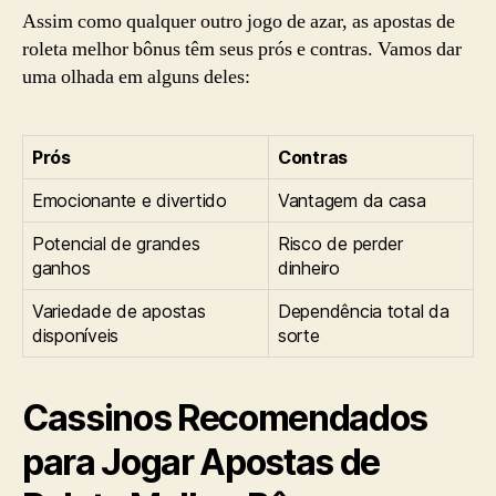
Assim como qualquer outro jogo de azar, as apostas de
roleta melhor bônus têm seus prós e contras. Vamos dar
uma olhada em alguns deles:
Prós
Contras
Emocionante e divertido
Vantagem da casa
Potencial de grandes
Risco de perder
ganhos
dinheiro
Variedade de apostas
Dependência total da
disponíveis
sorte
Cassinos Recomendados
para Jogar Apostas de