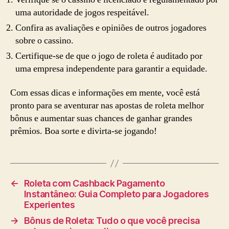
uma autoridade de jogos respeitável.
Confira as avaliações e opiniões de outros jogadores
sobre o cassino.
Certifique-se de que o jogo de roleta é auditado por
uma empresa independente para garantir a equidade.
Com essas dicas e informações em mente, você está
pronto para se aventurar nas apostas de roleta melhor
bônus e aumentar suas chances de ganhar grandes
prêmios. Boa sorte e divirta-se jogando!
←
Roleta com Cashback Pagamento
Instantâneo: Guia Completo para Jogadores
Experientes
→
Bônus de Roleta: Tudo o que você precisa