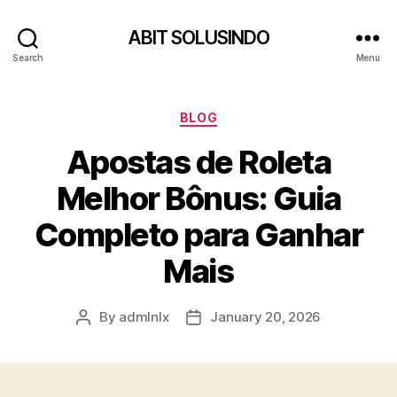
ABIT SOLUSINDO
Search
Menu
Categories
BLOG
Apostas de Roleta
Melhor Bônus: Guia
Completo para Ganhar
Mais
By
admlnlx
January 20, 2026
Post
Post
author
date