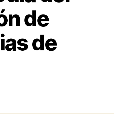
ón de
ias de