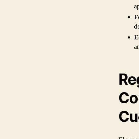
a
F
d
E
a
Reg
Co
Cu