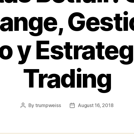
ange, Gesti
o y Estrateg
Trading
By
trumpweiss
August 16, 2018
Post
Post
author
date