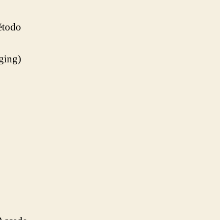
étodo
dging)