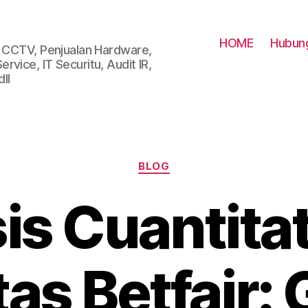
HOME
Hubung
i CCTV, Penjualan Hardware,
vice, IT Securitu, Audit IR,
ll
Categories
BLOG
is Cuantita
s Betfair: 