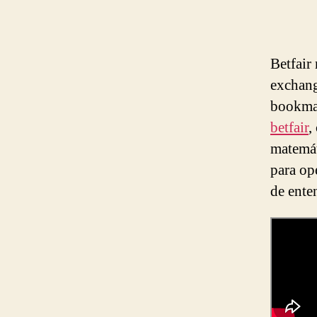
Betfair 
exchang
bookmak
betfair
,
matemát
para op
de ente