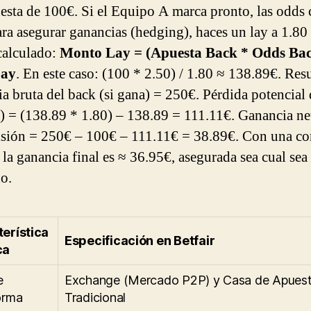
esta de 100€. Si el Equipo A marca pronto, las odds 
ara asegurar ganancias (hedging), haces un lay a 1.80
calculado:
Monto Lay = (Apuesta Back * Odds Bac
Lay
. En este caso: (100 * 2.50) / 1.80 ≈ 138.89€. Res
a bruta del back (si gana) = 250€. Pérdida potencial 
a) = (138.89 * 1.80) – 138.89 = 111.11€. Ganancia ne
sión = 250€ – 100€ – 111.11€ = 38.89€. Con una c
 la ganancia final es ≈ 36.95€, asegurada sea cual sea 
do.
erística
Especificación en Betfair
ca
e
Exchange (Mercado P2P) y Casa de Apues
orma
Tradicional