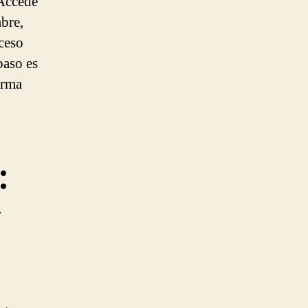
 Accede
mbre,
cceso
paso es
orma
:
y