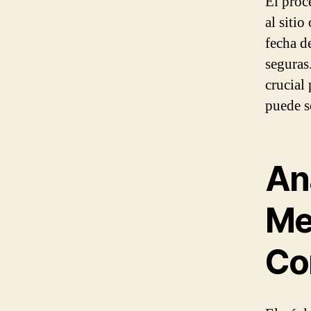
El proc
al siti
fecha d
seguras
crucial
puede s
An
Me
Co