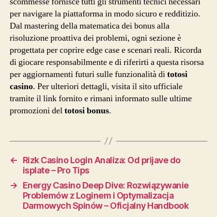
scommesse fornisce tutti gli strumenti tecnici necessari
per navigare la piattaforma in modo sicuro e redditizio.
Dal mastering della matematica dei bonus alla
risoluzione proattiva dei problemi, ogni sezione è
progettata per coprire edge case e scenari reali. Ricorda
di giocare responsabilmente e di riferirti a questa risorsa
per aggiornamenti futuri sulle funzionalità di
totosi
casino
. Per ulteriori dettagli, visita il sito ufficiale
tramite il link fornito e rimani informato sulle ultime
promozioni del
totosi bonus
.
←
Rizk Casino Login Analiza: Od prijave do
isplate – Pro Tips
→
Energy Casino Deep Dive: Rozwiązywanie
Problemów z Loginem i Optymalizacja
Darmowych Spinów – Oficjalny Handbook