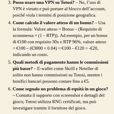
Posso usare una VPN su Totosi?
– No, l’uso di
VPN è vietato e può portare al blocco dell’account,
poiché viola i termini di posizione geografica.
Come calcolo il valore atteso di un bonus?
– Usa
la formula: Valore atteso = Bonus – (Requisito di
scommessa × (1 – RTP)). Ad esempio, per un bonus
di €100 con requisito 30x e RTP 96%, valore atteso
= €100 – (€3000 × 0.04) = €100 – €120 = -€20,
indicando un costo.
Quali metodi di pagamento hanno le commissioni
più basse?
– E-wallet come Skrill e Neteller di
solito non hanno commissioni su Totosi, mentre i
bonifici bancari possono costare fino a €5.
Come segnalo un problema di equità in un gioco?
– Contatta il supporto con screenshot e dettagli del
gioco; Totosi utilizza RNG certificati, ma può
investigare tramite il fornitore del gioco.