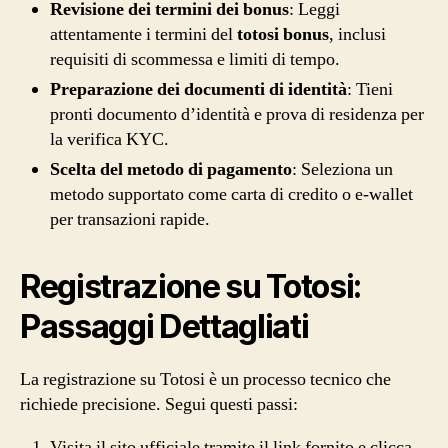
Revisione dei termini dei bonus
: Leggi
attentamente i termini del
totosi bonus
, inclusi
requisiti di scommessa e limiti di tempo.
Preparazione dei documenti di identità
: Tieni
pronti documento d’identità e prova di residenza per
la verifica KYC.
Scelta del metodo di pagamento
: Seleziona un
metodo supportato come carta di credito o e-wallet
per transazioni rapide.
Registrazione su Totosi:
Passaggi Dettagliati
La registrazione su Totosi è un processo tecnico che
richiede precisione. Segui questi passi:
Visita il sito ufficiale tramite il link fornito e clicca