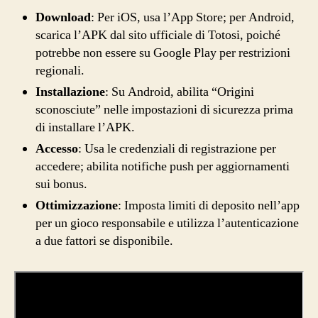
Download
: Per iOS, usa l’App Store; per Android,
scarica l’APK dal sito ufficiale di Totosi, poiché
potrebbe non essere su Google Play per restrizioni
regionali.
Installazione
: Su Android, abilita “Origini
sconosciute” nelle impostazioni di sicurezza prima
di installare l’APK.
Accesso
: Usa le credenziali di registrazione per
accedere; abilita notifiche push per aggiornamenti
sui bonus.
Ottimizzazione
: Imposta limiti di deposito nell’app
per un gioco responsabile e utilizza l’autenticazione
a due fattori se disponibile.