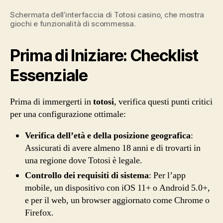
Schermata dell’interfaccia di Totosi casino, che mostra
giochi e funzionalità di scommessa.
Prima di Iniziare: Checklist
Essenziale
Prima di immergerti in
totosi
, verifica questi punti critici
per una configurazione ottimale:
Verifica dell’età e della posizione geografica
:
Assicurati di avere almeno 18 anni e di trovarti in
una regione dove Totosi è legale.
Controllo dei requisiti di sistema
: Per l’app
mobile, un dispositivo con iOS 11+ o Android 5.0+,
e per il web, un browser aggiornato come Chrome o
Firefox.