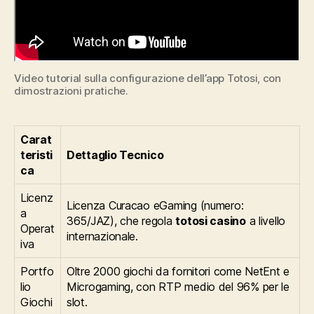
Video tutorial sulla configurazione dell’app Totosi, con
dimostrazioni pratiche.
Carat
teristi
Dettaglio Tecnico
ca
Licenz
Licenza Curacao eGaming (numero:
a
365/JAZ), che regola
totosi casino
a livello
Operat
internazionale.
iva
Portfo
Oltre 2000 giochi da fornitori come NetEnt e
lio
Microgaming, con RTP medio del 96% per le
Giochi
slot.