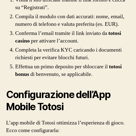
su “Registrati”.
Compila il modulo con dati accurati: nome, email,
numero di telefono e valuta preferita (es. EUR).
Conferma l’email tramite il link inviato da
totosi
casino
per attivare l’account.
Completa la verifica KYC caricando i documenti
richiesti per evitare blocchi futuri.
Effettua un primo deposito per sbloccare il
totosi
bonus
di benvenuto, se applicabile.
Configurazione dell’App
Mobile Totosi
L’app mobile di Totosi ottimizza l’esperienza di gioco.
Ecco come configurarla: