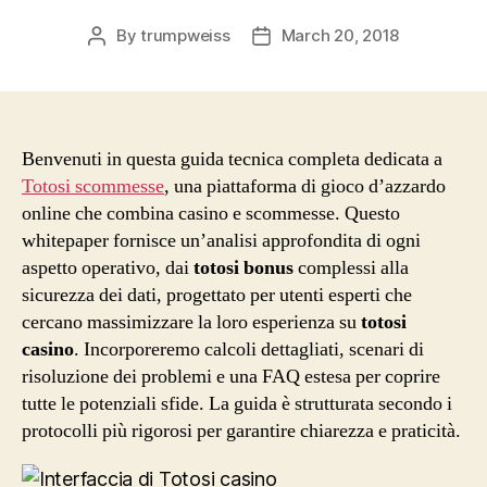
By
trumpweiss
March 20, 2018
Post
Post
author
date
Benvenuti in questa guida tecnica completa dedicata a
Totosi scommesse
, una piattaforma di gioco d’azzardo
online che combina casino e scommesse. Questo
whitepaper fornisce un’analisi approfondita di ogni
aspetto operativo, dai
totosi bonus
complessi alla
sicurezza dei dati, progettato per utenti esperti che
cercano massimizzare la loro esperienza su
totosi
casino
. Incorporeremo calcoli dettagliati, scenari di
risoluzione dei problemi e una FAQ estesa per coprire
tutte le potenziali sfide. La guida è strutturata secondo i
protocolli più rigorosi per garantire chiarezza e praticità.