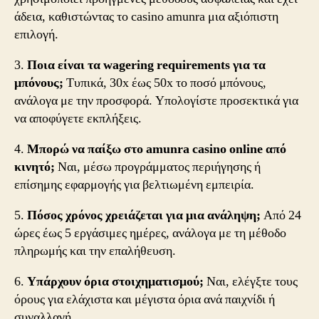
άδεια, καθιστώντας το casino amunra μια αξιόπιστη
επιλογή.
3.
Ποια είναι τα wagering requirements για τα
μπόνους;
Τυπικά, 30x έως 50x το ποσό μπόνους,
ανάλογα με την προσφορά. Υπολογίστε προσεκτικά για
να αποφύγετε εκπλήξεις.
4.
Μπορώ να παίξω στο amunra casino online από
κινητό;
Ναι, μέσω προγράμματος περιήγησης ή
επίσημης εφαρμογής για βελτιωμένη εμπειρία.
5.
Πόσος χρόνος χρειάζεται για μια ανάληψη;
Από 24
ώρες έως 5 εργάσιμες ημέρες, ανάλογα με τη μέθοδο
πληρωμής και την επαλήθευση.
6.
Υπάρχουν όρια στοιχηματισμού;
Ναι, ελέγξτε τους
όρους για ελάχιστα και μέγιστα όρια ανά παιχνίδι ή
συναλλαγή.