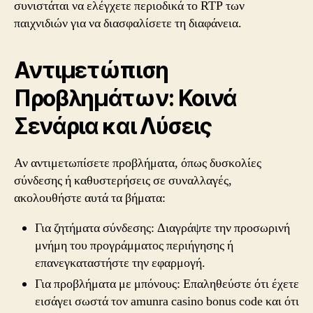
συνιστάται να ελέγχετε περιοδικά το RTP των
παιχνιδιών για να διασφαλίσετε τη διαφάνεια.
Αντιμετώπιση
Προβλημάτων: Κοινά
Σενάρια και Λύσεις
Αν αντιμετωπίσετε προβλήματα, όπως δυσκολίες
σύνδεσης ή καθυστερήσεις σε συναλλαγές,
ακολουθήστε αυτά τα βήματα:
Για ζητήματα σύνδεσης: Διαγράψτε την προσωρινή
μνήμη του προγράμματος περιήγησης ή
επανεγκαταστήστε την εφαρμογή.
Για προβλήματα με μπόνους: Επαληθεύστε ότι έχετε
εισάγει σωστά τον amunra casino bonus code και ότι