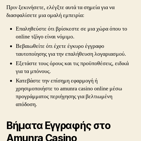
Πριν ξεκινήσετε, ελέγξτε αυτά τα σημεία για να
διασφαλίσετε μια ομαλή εμπειρία:
Επαληθεύστε ότι βρίσκεστε σε μια χώρα όπου το
online τζόγο είναι νόμιμο.
Βεβαιωθείτε ότι έχετε έγκυρο έγγραφο
ταυτοποίησης για την επαλήθευση λογαριασμού.
Εξετάστε τους όρους και τις προϋποθέσεις, ειδικά
για τα μπόνους.
Κατεβάστε την επίσημη εφαρμογή ή
χρησιμοποιήστε το amunra casino online μέσω
προγράμματος περιήγησης για βελτιωμένη
απόδοση.
Βήματα Εγγραφής στο
Amunra Casino