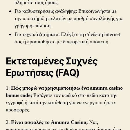
πληροίτε τους όρους.
Για καθυστερήσεις ανάληψης: Επικοινωνήστε με
την υποστήριξη πελατών με αριθμό συναλλαγής για
γρήγορη επίλυση.
Για τεχνικά ζητήματα: Ελέγξτε τη σύνδεση internet
σας ή προσπαθήστε με διαφορετική συσκευή.
Εκτεταμένες Συχνές
Ερωτήσεις (FAQ)
1.
Πώς μπορώ να χρησιμοποιήσω ένα amunra casino
bonus code;
Εισάγετε τον κωδικό στο πεδίο κατά την
εγγραφή ή κατά την κατάθεση για να ενεργοποιήσετε
προσφορές.
2.
Είναι ασφαλές το Amunra Casino;
Ναι,
χρησιμοποιεί προηγμένες μεθόδους ασφαλείας και έχει