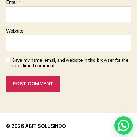
Email
*
Website
Save my name, email, and website in this browser for the
next time I comment.
© 2026
ABIT SOLUSINDO
Up
↑