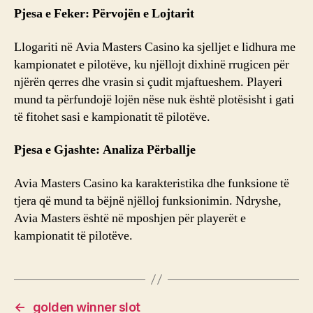
Pjesa e Feker: Përvojën e Lojtarit
Llogariti në Avia Masters Casino ka sjelljet e lidhura me
kampionatet e pilotëve, ku njëllojt dixhinë rrugicen për
njërën qerres dhe vrasin si çudit mjaftueshem. Playeri
mund ta përfundojë lojën nëse nuk është plotësisht i gati
të fitohet sasi e kampionatit të pilotëve.
Pjesa e Gjashte: Analiza Përballje
Avia Masters Casino ka karakteristika dhe funksione të
tjera që mund ta bëjnë njëlloj funksionimin. Ndryshe,
Avia Masters është në mposhjen për playerët e
kampionatit të pilotëve.
←
golden winner slot