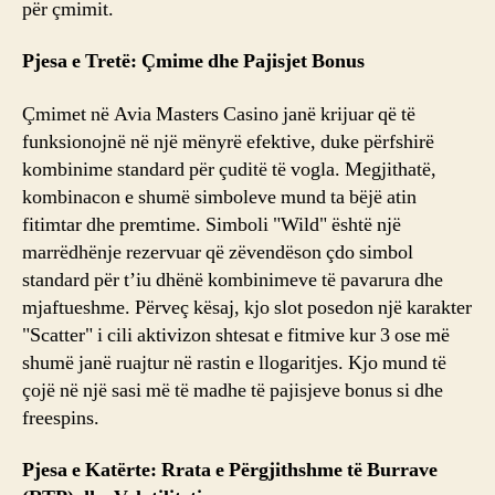
për çmimit.
Pjesa e Tretë: Çmime dhe Pajisjet Bonus
Çmimet në Avia Masters Casino janë krijuar që të
funksionojnë në një mënyrë efektive, duke përfshirë
kombinime standard për çuditë të vogla. Megjithatë,
kombinacon e shumë simboleve mund ta bëjë atin
fitimtar dhe premtime. Simboli "Wild" është një
marrëdhënje rezervuar që zëvendëson çdo simbol
standard për t’iu dhënë kombinimeve të pavarura dhe
mjaftueshme. Përveç kësaj, kjo slot posedon një karakter
"Scatter" i cili aktivizon shtesat e fitmive kur 3 ose më
shumë janë ruajtur në rastin e llogaritjes. Kjo mund të
çojë në një sasi më të madhe të pajisjeve bonus si dhe
freespins.
Pjesa e Katërte: Rrata e Përgjithshme të Burrave