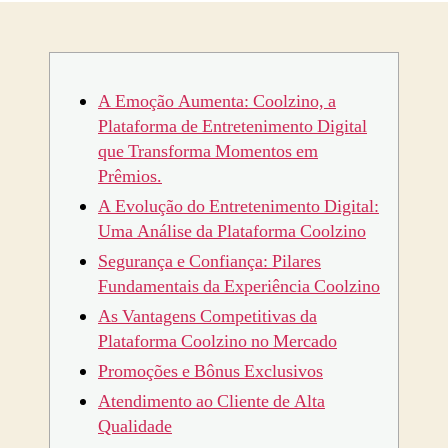
A Emoção Aumenta: Coolzino, a
Plataforma de Entretenimento Digital
que Transforma Momentos em
Prêmios.
A Evolução do Entretenimento Digital:
Uma Análise da Plataforma Coolzino
Segurança e Confiança: Pilares
Fundamentais da Experiência Coolzino
As Vantagens Competitivas da
Plataforma Coolzino no Mercado
Promoções e Bônus Exclusivos
Atendimento ao Cliente de Alta
Qualidade