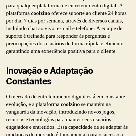
para qualquer plataforma de entretenimento digital. A
plataforma
coolzino
oferece suporte ao cliente 24 horas
por dia, 7 dias por semana, através de diversos canais,
incluindo chat ao vivo, e-mail e telefone. A equipe de
suporte é treinada para responder às perguntas e
preocupações dos usuários de forma rápida e eficiente,
garantindo uma experiência positiva para o cliente.
Inovação e Adaptação
Constantes
O mercado de entretenimento digital está em constante
evolução, e a plataforma
coolzino
se mantém na
vanguarda da inovação, introduzindo novos jogos,
recursos e tecnologias para manter seus usuários
engajados e entretidos. Essa capacidade de se adaptar às
mudanças do mercado é fundamental para o sucesso a