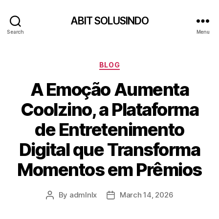
ABIT SOLUSINDO
Search
Menu
Categories
BLOG
A Emoção Aumenta
Coolzino, a Plataforma
de Entretenimento
Digital que Transforma
Momentos em Prêmios
By
admlnlx
March 14, 2026
Post
Post
author
date