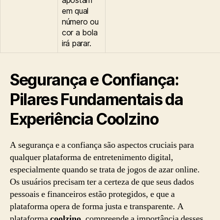
apostam
em qual
número ou
cor a bola
irá parar.
Segurança e Confiança:
Pilares Fundamentais da
Experiência Coolzino
A segurança e a confiança são aspectos cruciais para
qualquer plataforma de entretenimento digital,
especialmente quando se trata de jogos de azar online.
Os usuários precisam ter a certeza de que seus dados
pessoais e financeiros estão protegidos, e que a
plataforma opera de forma justa e transparente. A
plataforma
coolzino
, compreende a importância desses