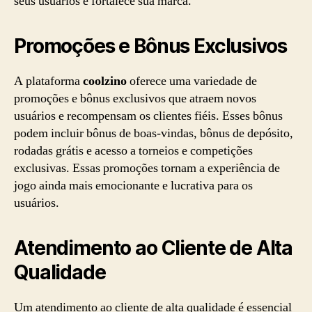
seus usuários e fortalece sua marca.
Promoções e Bônus Exclusivos
A plataforma
coolzino
oferece uma variedade de
promoções e bônus exclusivos que atraem novos
usuários e recompensam os clientes fiéis. Esses bônus
podem incluir bônus de boas-vindas, bônus de depósito,
rodadas grátis e acesso a torneios e competições
exclusivas. Essas promoções tornam a experiência de
jogo ainda mais emocionante e lucrativa para os
usuários.
Atendimento ao Cliente de Alta
Qualidade
Um atendimento ao cliente de alta qualidade é essencial