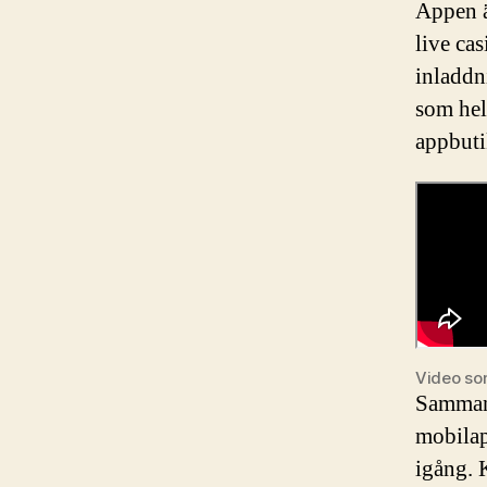
Appen är
live ca
inladdn
som hels
appbuti
Video som
Sammanf
mobilap
igång. 