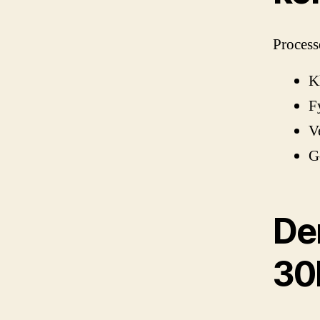
Process
K
F
V
Gö
De
30