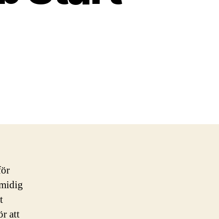
för
smidig
t
r att