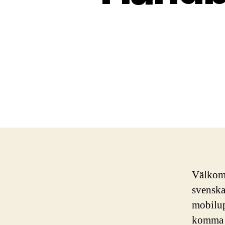
Välkomm
svenska
mobilup
komma i