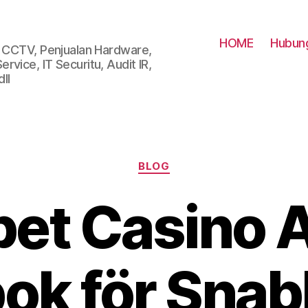
HOME
Hubung
i CCTV, Penjualan Hardware,
vice, IT Securitu, Audit IR,
ll
Categories
BLOG
et Casino 
k för Snab