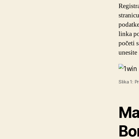
Registr
stranic
podatke
linka p
početi 
unesite 
Slika 1: 
Mat
Bo