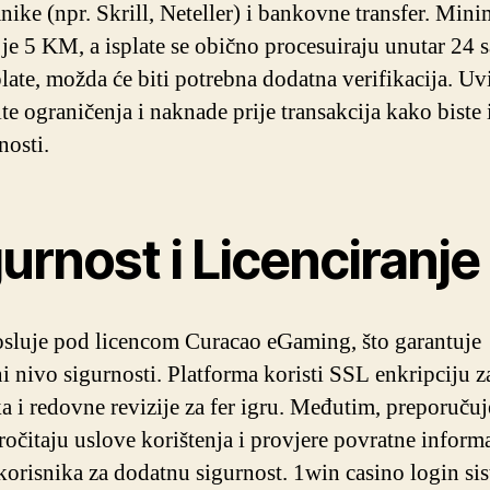
nike (npr. Skrill, Neteller) i bankovne transfer. Mini
 je 5 KM, a isplate se obično procesuiraju unutar 24 s
plate, možda će biti potrebna dodatna verifikacija. Uv
te ograničenja i naknade prije transakcija kako biste 
osti.
urnost i Licenciranje
sluje pod licencom Curacao eGaming, što garantuje
i nivo sigurnosti. Platforma koristi SSL enkripciju za
a i redovne revizije za fer igru. Međutim, preporučuj
pročitaju uslove korištenja i provjere povratne inform
korisnika za dodatnu sigurnost. 1win casino login sis