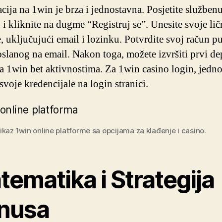
acija na 1win je brza i jednostavna. Posjetite služben
u i kliknite na dugme “Registruj se”. Unesite svoje lič
, uključujući email i lozinku. Potvrdite svoj račun p
oslanog na email. Nakon toga, možete izvršiti prvi dep
sa 1win bet aktivnostima. Za 1win casino login, jedn
svoje kredencijale na login stranici.
Prikaz 1win online platforme sa opcijama za klađenje i casino.
ematika i Strategija
nusa