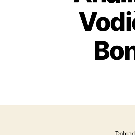
Vodič
Bon
Dobrodo