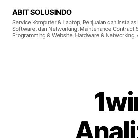
ABIT SOLUSINDO
Service Komputer & Laptop, Penjualan dan Instalas
Software, dan Networking, Maintenance Contract Ser
Programming & Website, Hardware & Networking, d
1wi
Anali