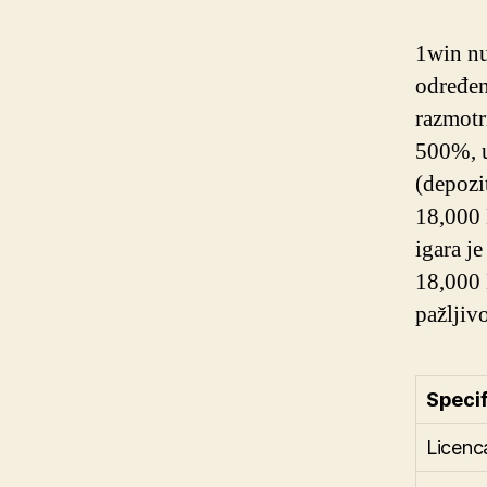
1win nu
određen
razmotr
500%, u
(depozi
18,000 
igara j
18,000 
pažljivo
Specif
Licenc