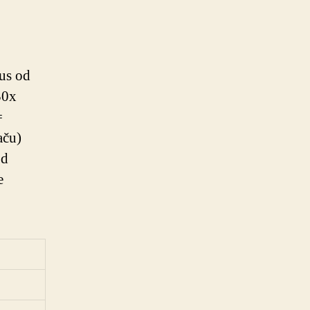
us od
30x
=
aču)
od
e