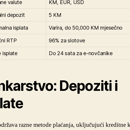
ne valute
KM, EUR, USD
lni depozit
5 KM
alna isplata
Varira, do 50,000 KM mjesečno
čni RTP
96% za slotove
 isplate
Do 24 sata za e-novčanike
karstvo: Depoziti i
late
država razne metode plaćanja, uključujući kreditne k