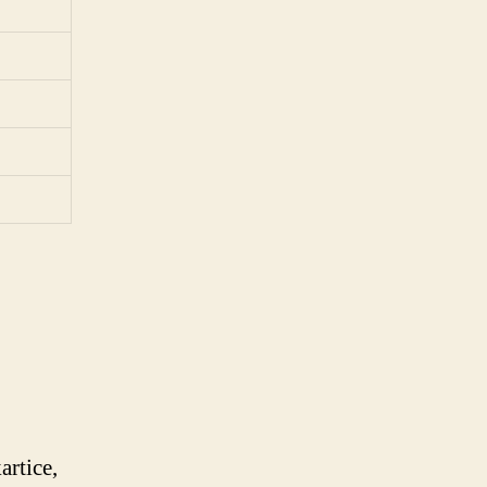
artice,