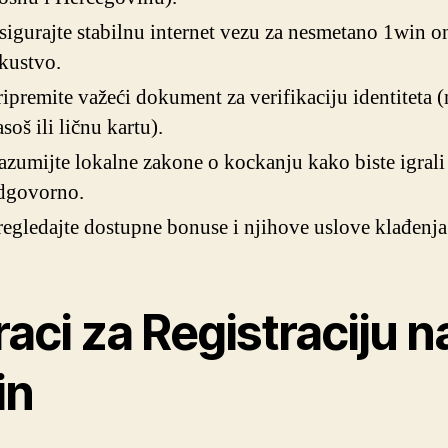
sigurajte stabilnu internet vezu za nesmetano 1win o
skustvo.
ripremite važeći dokument za verifikaciju identiteta (
soš ili ličnu kartu).
azumijte lokalne zakone o kockanju kako biste igrali
dgovorno.
regledajte dostupne bonuse i njihove uslove klađenja
aci za Registraciju n
in