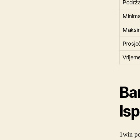
Podrža
Minima
Maksim
Prosje
Vrijeme
Ban
Isp
1win po